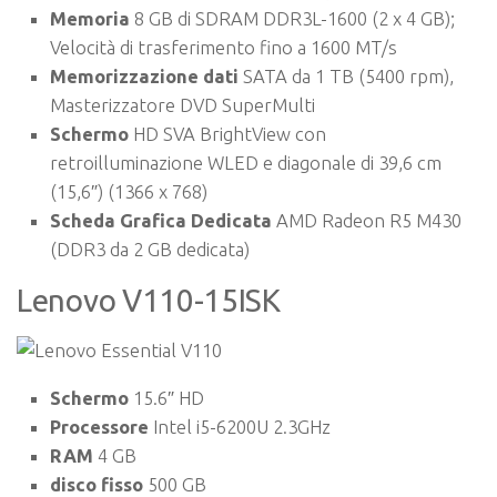
Memoria
8 GB di SDRAM DDR3L-1600 (2 x 4 GB);
Velocità di trasferimento fino a 1600 MT/s
Memorizzazione
dati
SATA da 1 TB (5400 rpm),
Masterizzatore DVD SuperMulti
Schermo
HD SVA BrightView con
retroilluminazione WLED e diagonale di 39,6 cm
(15,6″) (1366 x 768)
Scheda Grafica Dedicata
AMD Radeon R5 M430
(DDR3 da 2 GB dedicata)
Lenovo V110-15ISK
Schermo
15.6″ HD
Processore
Intel i5-6200U 2.3GHz
RAM
4 GB
disco fisso
500 GB