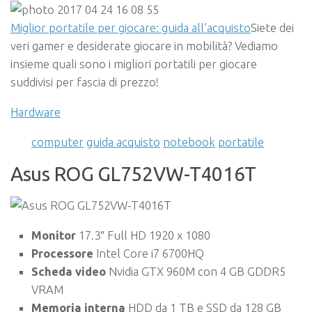
Miglior portatile per giocare: guida all’acquisto
Siete dei
veri gamer e desiderate giocare in mobilità? Vediamo
insieme quali sono i migliori portatili per giocare
suddivisi per fascia di prezzo!
Hardware
computer
guida acquisto
notebook
portatile
Asus ROG GL752VW-T4016T
Monitor
17.3″ Full HD 1920 x 1080
Processore
Intel Core i7 6700HQ
Scheda video
Nvidia GTX 960M con 4 GB GDDR5
VRAM
Memoria interna
HDD da 1 TB e SSD da 128 GB