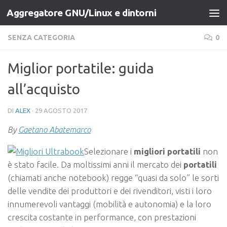
Aggregatore GNU/Linux e dintorni
Salta al contenuto
SENZA CATEGORIA
0
Miglior portatile: guida
all’acquisto
DI
ALEX
·
29 AGOSTO 2017
By
Gaetano Abatemarco
Selezionare i
migliori portatili
non
è stato facile. Da moltissimi anni il mercato dei
portatili
(chiamati anche notebook) regge “quasi da solo” le sorti
delle vendite dei produttori e dei rivenditori, visti i loro
innumerevoli vantaggi (mobilità e autonomia) e la loro
crescita costante in performance, con prestazioni