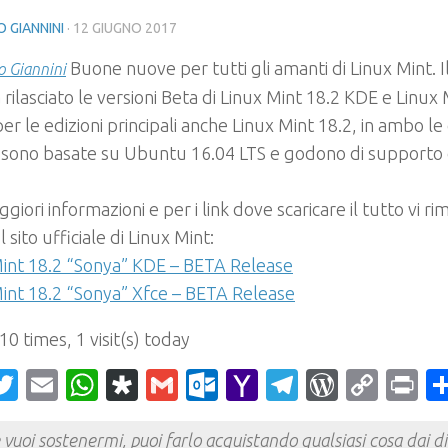
 GIANNINI
·
12 GIUGNO 2017
Buone nuove per tutti gli amanti di Linux Mint. I
 Giannini
 rilasciato le versioni Beta di Linux Mint 18.2 KDE e Linux 
r le edizioni principali anche Linux Mint 18.2, in ambo le
 sono basate su Ubuntu 16.04 LTS e godono di supporto e
giori informazioni e per i link dove scaricare il tutto vi rim
 sito ufficiale di Linux Mint:
Mint 18.2 “Sonya” KDE – BETA Release
int 18.2 “Sonya” Xfce – BETA Release
 10 times, 1 visit(s) today
acebook
Twitter
Email
WhatsApp
Diaspora
Gmail
Outlook.com
Yahoo
Telegram
WordPr
Cop
Pr
Mail
Link
 vuoi sostenermi, puoi farlo acquistando qualsiasi cosa dai div