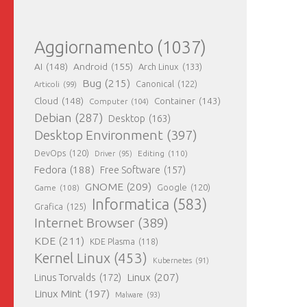
Aggiornamento
(1037)
AI
(148)
Android
(155)
Arch Linux
(133)
Bug
(215)
Canonical
(122)
Articoli
(99)
Cloud
(148)
Container
(143)
Computer
(104)
Debian
(287)
Desktop
(163)
Desktop Environment
(397)
DevOps
(120)
Editing
(110)
Driver
(95)
Fedora
(188)
Free Software
(157)
GNOME
(209)
Game
(108)
Google
(120)
Informatica
(583)
Grafica
(125)
Internet Browser
(389)
KDE
(211)
KDE Plasma
(118)
Kernel Linux
(453)
Kubernetes
(91)
Linux
(207)
Linus Torvalds
(172)
Linux Mint
(197)
Malware
(93)