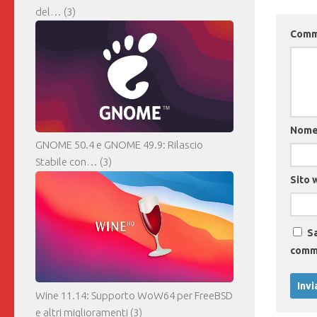
del…
(3)
Com
Nom
GNOME 50.4 e GNOME 49.9: Rilascio
Stabile con…
(3)
Sito 
Sa
comm
Wine 11.14: Supporto WoW64 per FreeBSD
e altri miglioramenti
(3)