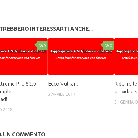
TREBBERO INTERESSARTI ANCHE...
0
0
xtreme Pro 82.0
Ecco Vulkan.
Ridurre le
mpleto
un video 
3 APRILE 2017
ad!
31 GENNAIO
O 2018
A UN COMMENTO