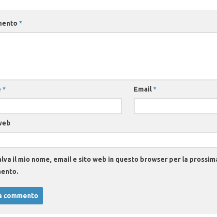
mento
*
e
*
Email
*
web
lva il mio nome, email e sito web in questo browser per la prossim
ento.