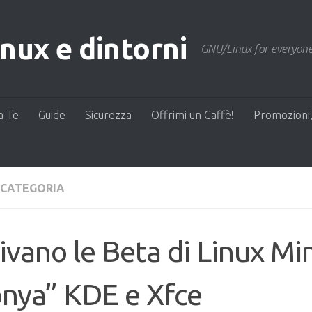
ux e dintorni
GNU/Linux for everyone
a Te
Guide
Sicurezza
Offrimi un Caffè!
Promozioni,
 CATEGORIA
ivano le Beta di Linux Mi
nya” KDE e Xfce