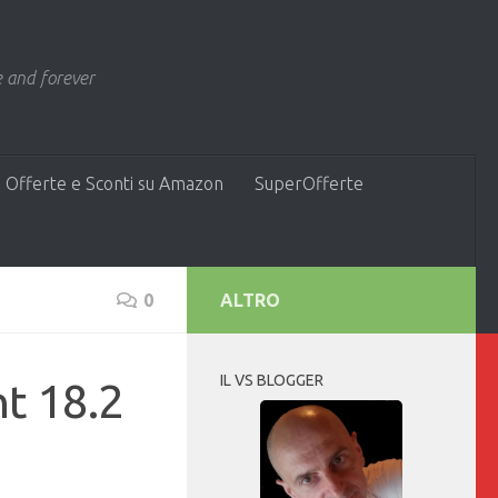
 and forever
 Offerte e Sconti su Amazon
SuperOfferte
0
ALTRO
IL VS BLOGGER
nt 18.2