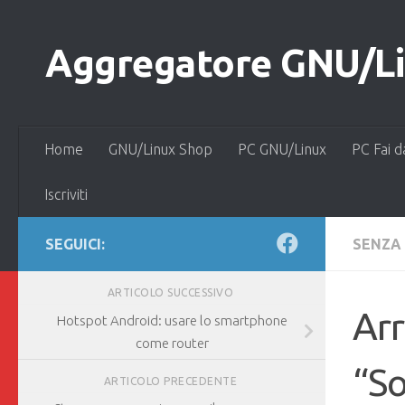
Salta al contenuto
Aggregatore GNU/Lin
Home
GNU/Linux Shop
PC GNU/Linux
PC Fai d
Iscriviti
SEGUICI:
SENZA
ARTICOLO SUCCESSIVO
Arr
Hotspot Android: usare lo smartphone
come router
“So
ARTICOLO PRECEDENTE