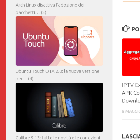
Arch Linux disattiva l’adozione dei
pacchetti…
(5)
PO
Ubuntu Touch OTA 2.0: la nuova versione
per…
(4)
IPTV E
APK Co
Downlo
8 MAGGI
LASCI
Calibre 9.13: tutte le novità e le correzioni