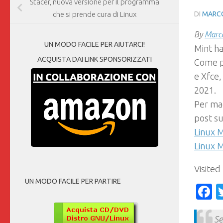
Stacer, nuova versione per il programma
DI
MARCO
che si prende cura di Linux
By
Marco
UN MODO FACILE PER AIUTARCI!
Mint ha
ACQUISTA DAI LINK SPONSORIZZATI
Come pe
e Xfce,
2021.
Per mag
post sul
Linux 
Linux M
Visited
UN MODO FACILE PER PARTIRE
F
Se