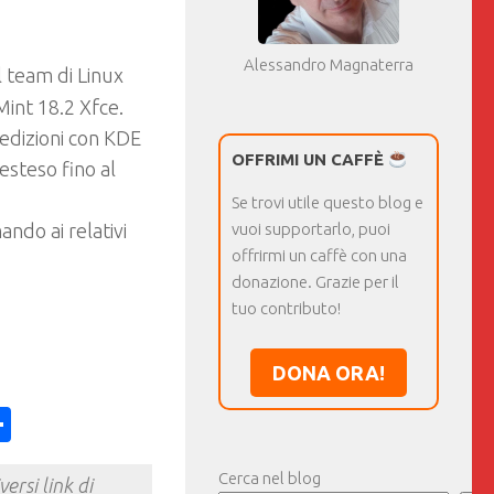
Alessandro Magnaterra
l team di Linux
Mint 18.2 Xfce.
 edizioni con KDE
OFFRIMI UN CAFFÈ
steso fino al
Se trovi utile questo blog e
ando ai relativi
vuoi supportarlo, puoi
offrirmi un caffè con una
donazione. Grazie per il
tuo contributo!
DONA ORA!
ess
y
int
Condividi
Cerca nel blog
ersi link di