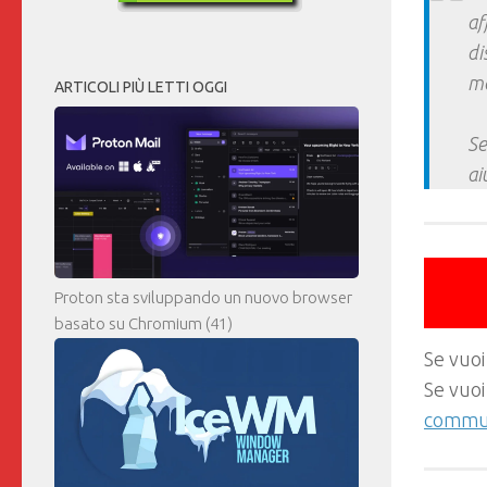
af
di
ma
ARTICOLI PIÙ LETTI OGGI
Se
ai
Proton sta sviluppando un nuovo browser
basato su Chromium
(41)
Se vuoi
Se vuoi
commun