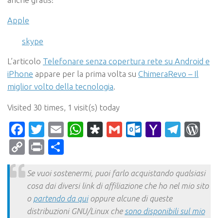
Apple
skype
L’articolo
Telefonare senza copertura rete su Android e
iPhone
appare per la prima volta su
ChimeraRevo – Il
miglior volto della tecnologia
.
Visited 30 times, 1 visit(s) today
Facebook
Twitter
Email
WhatsApp
Diaspora
Gmail
Outlook.c
Yahoo
Tele
Wo
Mail
Copy
Print
Condividi
Link
Se vuoi sostenermi, puoi farlo acquistando qualsiasi
cosa dai diversi link di affiliazione che ho nel mio sito
o
partendo da qui
oppure alcune di queste
distribuzioni GNU/Linux che
sono disponibili sul mio