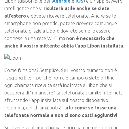
Libon (disponibile per
Android
e
iOS
) è un’app davvero
intelligente che vi
risulterà utile anche se siete
all’estero
e dovete ricevere telefonate. Anche se lo
smartphone non prende, potete ricevere comunque
telefonate grazie a Libon: dovrete sempre essere
connessi a una rete Wi-Fi ma
non è necessario che
anche il vostro mittente abbia l’app Libon installata
.
Come funziona? Semplice. Se il vostro numero non è
raggiungibile – perché non c’è campo o siete offline –
ogni chiamata ricevuta sarà inoltrata a Libon che si
occuperà di “rimandare” la telefonata tramite Internet,
sfruttando l’app installata sul nostro dispositivo.
Insomma, chi chiama potrà farlo
come se fosse una
telefonata normale
e non ci sono costi aggiuntivi
.
Se invece vogliamo chiamare noi qualche persona che