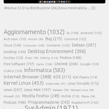
4MLinux 52.0: la distribuzione GNU/Linux minimalista…
(2)
Aggiornamento
(1032)
AI
(148)
Android
(155)
Bug
(215)
Arch Linux
(133)
Canonical
(122)
Articoli
(99)
Debian
(287)
Cloud
(148)
Container
(143)
Computer
(104)
Desktop Environment
(396)
Desktop
(160)
Fedora
(188)
DevOps
(120)
Editing
(110)
Driver
(94)
GNOME
(208)
Free Software
(157)
Google
(120)
Game
(108)
Informatica
(583)
Grafica
(124)
Internet Browser
(388)
KDE
(211)
KDE Plasma
(118)
Kernel Linux
(453)
Linus Torvalds
(172)
Kubernetes
(91)
Linux
(207)
Linux Mint
(197)
Malware
(93)
Manjaro Linux
(94)
Mozilla Firefox
(249)
NVIDIA
(118)
Microsoft
(91)
Plasma
(94)
Programmazione
(245)
Podcast
(186)
Raspberry Pi
(142)
SysAdmin
(1971)