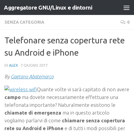
Aggregatore GNU/Linux e dintorni
Salta al contenuto
SENZA CATEGORIA
0
Telefonare senza copertura rete
su Android e iPhone
DI
ALEX
·
7 GIUGNO 2017
By
Gaetano Abatemarco
Quante volte vi sarà capitato di non avere
campo
ma dovete necessariamente effettuare una
telefonata importante? Naturalmente esistono le
chiamate di emergenza
ma in questo articolo
vogliamo parlarvi di come
chiamare senza copertura
rete
su Android e iPhone
e di tutti i modi possibili per