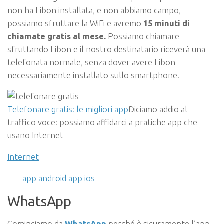
non ha Libon installata, e non abbiamo campo,
possiamo sfruttare la WiFi e avremo
15 minuti di
chiamate gratis al mese.
Possiamo chiamare
sfruttando Libon e il nostro destinatario riceverà una
telefonata normale, senza dover avere Libon
necessariamente installato sullo smartphone.
Telefonare gratis: le migliori app
Diciamo addio al
traffico voce: possiamo affidarci a pratiche app che
usano Internet
Internet
app android
app ios
WhatsApp
Cominciamo da
WhatsApp
perché è sicuramente l’app