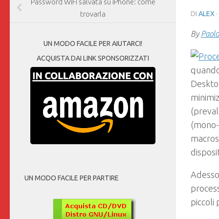
Password WiFi salvata su iPhone: come
DI
ALEX
·
trovarla
By
Paolo
UN MODO FACILE PER AIUTARCI!
ACQUISTA DAI LINK SPONSORIZZATI
quando 
Desktop
minimiz
(preval
(mono-c
macrosc
disposit
Adesso 
UN MODO FACILE PER PARTIRE
process
piccoli