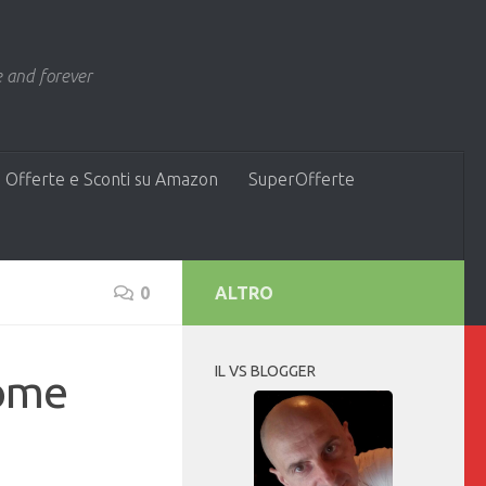
 and forever
 Offerte e Sconti su Amazon
SuperOfferte
0
ALTRO
IL VS BLOGGER
come