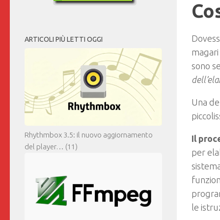
Cos
Dovessi
ARTICOLI PIÙ LETTI OGGI
magari 
sono se
dell’el
Una def
piccolis
Rhythmbox 3.5: il nuovo aggiornamento
Il pro
del player…
(11)
per ela
sistema
funzio
progra
le istr