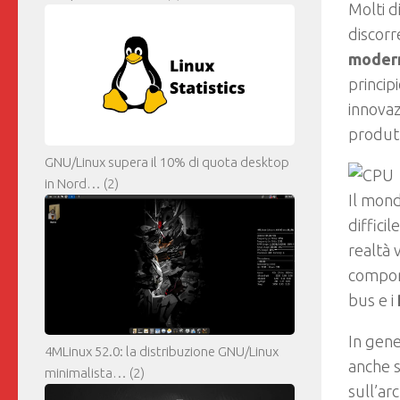
Molti d
discorr
modern
princip
innovaz
produtt
GNU/Linux supera il 10% di quota desktop
in Nord…
(2)
Il mond
diffici
realtà 
compone
bus e i
In gene
4MLinux 52.0: la distribuzione GNU/Linux
anche s
minimalista…
(2)
sull’ar