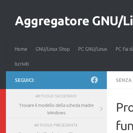
Salta al contenuto
Aggregatore GNU/Lin
Home
GNU/Linux Shop
PC GNU/Linux
PC Fai d
Iscriviti
SEGUICI:
SENZA
ARTICOLO SUCCESSIVO
Pro
Trovare il modello della scheda madre
Windows
fu
ARTICOLO PRECEDENTE