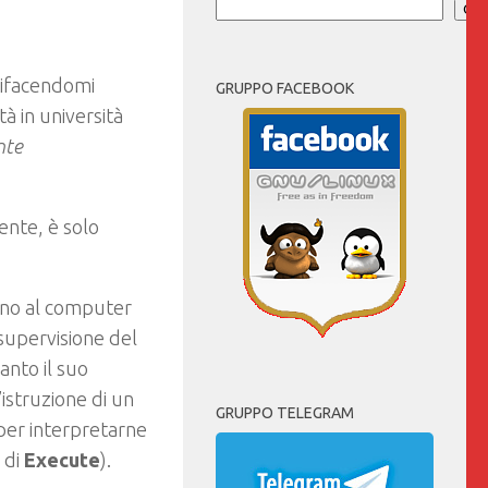
Cer
(rifacendomi
GRUPPO FACEBOOK
tà in università
nte
mente, è solo
ono al computer
 supervisione del
anto il suo
l’istruzione di un
GRUPPO TELEGRAM
 per interpretarne
 di
Execute
).