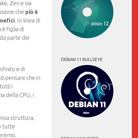
ake, Zen e via
usione che
più è
nefici
. In linea di
è figlia di
 da parte dei
DEBIAN 11 BULLSEYE
finito e di
sti pensare che in
utti i
a della CPU, i
essa struttura,
o tutte
leremo.