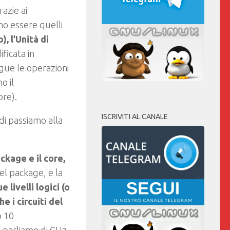
azie ai
o essere quelli
), l’Unità di
ficata in
gue le operazioni
o il
ore).
ISCRIVITI AL CANALE
di passiamo alla
ckage e il core,
el package, e la
 livelli logici (o
e i circuiti del
 10