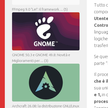
Tutto c
FFmpeg 9.0 “Lei”: il framework…
(5)
compone
Utent
Contro
linguag
logiche
trasfer
GNOME 50.3 e GNOME 49.8: Novità e
Se ques
Miglioramenti per…
(3)
parte 
Il proc
che è 
sua uni
e 1,
in 
proces
Archcraft 26.08: la distribuzione GNU/Linux