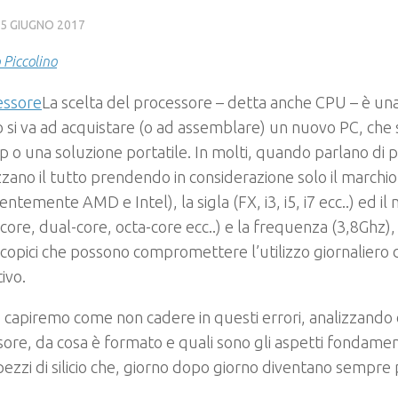
5 GIUGNO 2017
 Piccolino
La scelta del processore – detta anche CPU – è una
si va ad acquistare (o ad assemblare) un nuovo PC, che 
 o una soluzione portatile. In molti, quando parlano di p
zano il tutto prendendo in considerazione solo il marchio
entemente AMD e Intel), la sigla (FX, i3, i5, i7 ecc..) ed i
ore, dual-core, octa-core ecc..) e la frequenza (3,8Ghz),
opici che possono compromettere l’utilizzo giornaliero 
ivo.
capiremo come non cadere in questi errori, analizzando 
ore, da cosa è formato e quali sono gli aspetti fondament
 pezzi di silicio che, giorno dopo giorno diventano sempre