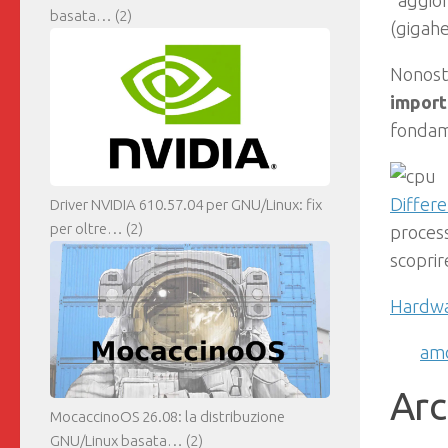
“aggior
basata…
(2)
(gigahe
Nonosta
import
fondame
Differe
Driver NVIDIA 610.57.04 per GNU/Linux: fix
per oltre…
(2)
process
scoprir
Hardw
am
Arc
MocaccinoOS 26.08: la distribuzione
GNU/Linux basata…
(2)