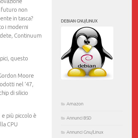
nnovazione
n futuro non
ente in tasca?
DEBIAN GNU/LINUX
to i moderni
redete, Continuum
pici, questo
,
a Gordon Moore
odotti nel ’47,
ip di silicio
Amazon
 e più piccolo è
Annunci BSD
ella CPU
Annunci Gnu/Linux