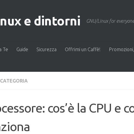
ux e dintorni
GNU/Linux for everyone
a Te
Guide
Sicurezza
Offrimi un Caffè!
Promozioni,
 CATEGORIA
cessore: cos’è la CPU e 
nziona