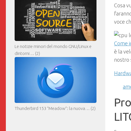
Cosa vu
faranno
voce ch
Come id
Le notizie minori del mondo GNU/Linux e
è la ve
dintorni…
(2)
nostro 
Hardw
am
Pro
Thunderbird 153 “Meadow”: la nuova…
(2)
LI