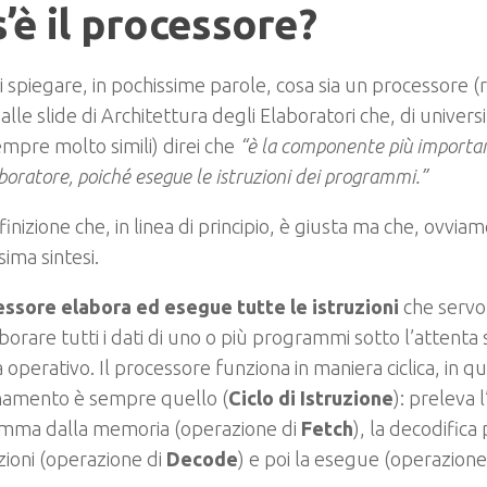
’è il processore?
 spiegare, in pochissime parole, cosa sia un processore 
alle slide di Architettura degli Elaboratori che, di universi
mpre molto simili) direi che
“è la c
omponente più importa
aboratore, poiché esegue le istruzioni dei programmi.”
inizione che, in linea di principio, è giusta ma che, ovvia
sima sintesi.
cessore elabora ed esegue tutte le istruzioni
che serv
borare tutti i dati di uno o più programmi sotto l’attenta
 operativo. Il processore funziona in maniera ciclica, in qu
namento è sempre quello (
Ciclo di Istruzione
): preleva 
mma dalla memoria (operazione di
Fetch
), la decodifica
uzioni (operazione di
Decode
) e poi la esegue (operazione