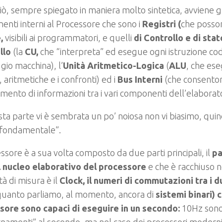
iò, sempre spiegato in maniera molto sintetica, avviene gr
nti interni al Processore che sono i
Registri (
che posson
e,
visibili ai programmatori, e quelli
di Controllo e di stato
llo
(la
CU,
che “interpreta” ed esegue ogni istruzione codi
gio macchina), l’
Unità Aritmetico-Logica
(
ALU
, che ese
, aritmetiche e i confronti) ed i
Bus Interni
(che consenton
imento di informazioni tra i vari componenti dell’elaborat
ta parte vi è sembrata un po’ noiosa non vi biasimo, quin
“fondamentale”.
essore è a sua volta composto da due parti principali, il
pa
il nucleo elaborativo del processore
e che è racchiuso n
tà di misura è il
Clock, il numeri di commutazioni tra i due
quanto parliamo, al momento, ancora di
sistemi binari) ch
sore sono capaci di eseguire in un secondo:
10Hz sono