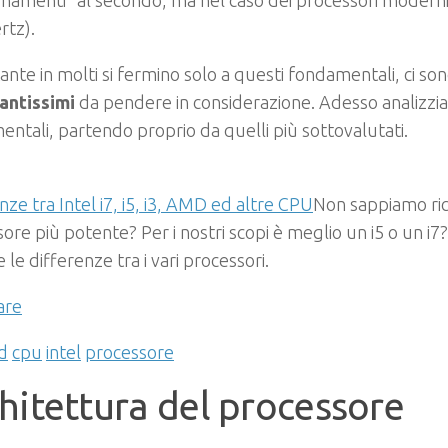
namenti” al secondo, ma nel caso dei processori moderni
rtz).
nte in molti si fermino solo a questi fondamentali, ci sono
antissimi
da pendere in considerazione. Adesso analizzi
ntali, partendo proprio da quelli più sottovalutati.
nze tra Intel i7, i5, i3, AMD ed altre CPU
Non sappiamo ric
ore più potente? Per i nostri scopi è meglio un i5 o un 
e le differenze tra i vari processori.
are
d
cpu
intel
processore
hitettura del processore