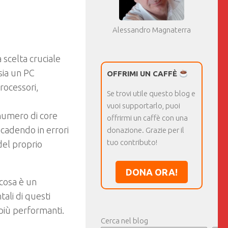
Alessandro Magnaterra
 scelta cruciale
sia un PC
OFFRIMI UN CAFFÈ
rocessori,
Se trovi utile questo blog e
vuoi supportarlo, puoi
l numero di core
offrirmi un caffè con una
 cadendo in errori
donazione. Grazie per il
tuo contributo!
del proprio
DONA ORA!
cosa è un
ali di questi
 più performanti.
Cerca nel blog