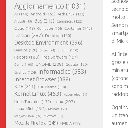
Sconosc
Aggiornamento
(1031)
tecnolo
AI
(148)
Android
(155)
Arch Linux
(133)
molto l
Bug
(215)
Canonical
(122)
Articoli
(99)
Sembra 
Cloud
(148)
Container
(143)
Computer
(104)
smartph
Debian
(287)
Desktop
(160)
di Micr
Desktop Environment
(396)
DevOps
(120)
Editing
(110)
Driver
(94)
All’int
Fedora
(188)
Free Software
(157)
grazie 
GNOME
(208)
Google
(120)
Game
(108)
miniatu
Informatica
(583)
Grafica
(124)
(cofond
Internet Browser
(388)
sono ma
KDE
(211)
KDE Plasma
(118)
Kernel Linux
(453)
raddopp
Kubernetes
(91)
Linux
(207)
Linus Torvalds
(172)
Ogni tr
Linux Mint
(197)
Malware
(93)
un tran
Manjaro Linux
(94)
Microsoft
(91)
Mozilla Firefox
(249)
aumenta
NVIDIA
(118)