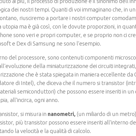
iuto ai più, il processo di produzione è il sinonimo dell’i
gica dei nostri tempi. Quanti di voi immaginano che, in u
ontano, riusciremo a portare i nostri computer comodam
utopia ma è già così, con le dovute proporzioni, in quan
one sono veri e propri computer, e se proprio non ci c
osoft e Dex di Samsung ne sono l’esempio.
erno del processore, sono contenuti componenti microsco
all’evoluzione della
miniaturizzazione dei circuiti integrati
rizzazione che è stata spiegata in maniera eccellente d
atore di Intel), che diceva che il numero si transistor (intr
teriali semiconduttori) che possono essere inseriti in un ch
ia, all’incirca, ogni anno.
ansistor, si misura in
nanometri,
(un miliardo di un metro)
sistor, più transistor possono essere inseriti all’interno d
ndo la velocità e la qualità di calcolo.