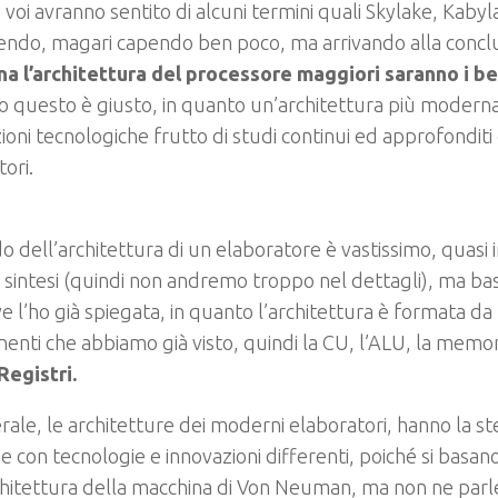
i voi avranno sentito di alcuni termini quali Skylake, Kabyl
endo, magari capendo ben poco, ma arrivando alla concl
a l’architettura del processore maggiori saranno i be
io questo è giusto, in quanto un’architettura più moderna 
ioni tecnologiche frutto di studi continui ed approfonditi
ori.
o dell’architettura di un elaboratore è vastissimo, quasi in
le sintesi (quindi non andremo troppo nel dettagli), ma ba
ve l’ho già spiegata, in quanto l’architettura è formata da t
nti che abbiamo già visto, quindi la CU, l’ALU, la memori
Registri.
rale, le architetture dei moderni elaboratori, hanno la st
e con tecnologie e innovazioni differenti, poiché si basan
chitettura della macchina di Von Neuman, ma non ne par