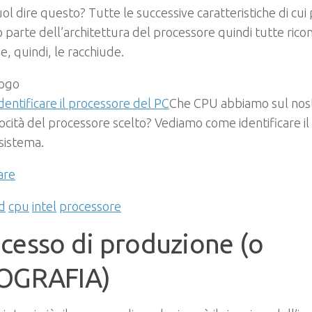
ol dire questo? Tutte le successive caratteristiche di cu
 parte dell’architettura del processore quindi tutte ricon
e, quindi, le racchiude.
entificare il processore del PC
Che CPU abbiamo sul nos
locità del processore scelto? Vediamo come identificare i
sistema.
are
d
cpu
intel
processore
cesso di produzione (o
TOGRAFIA)