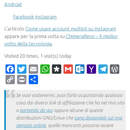
Android
Facebook
instagram
L’articolo
Come usare account multipli su Instagram
appare per la prima volta su
ChimeraRevo – Il miglior
volto della tecnologia
.
Visited 20 times, 1 visit(s) today
Facebook
Twitter
Email
WhatsApp
Diaspora
Gmail
Outlook.c
Yahoo
Tele
Wo
Mail
Copy
Print
Condividi
Link
Se vuoi sostenermi, puoi farlo acquistando qualsiasi
cosa dai diversi link di affiliazione che ho nel mio sito
o
partendo da qui
oppure alcune di queste
distribuzioni GNU/Linux che
sono disponibili sul mio
negozio online
, quelle mancanti possono essere