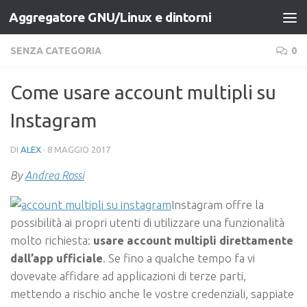
Aggregatore GNU/Linux e dintorni
Salta al contenuto
SENZA CATEGORIA
0
Come usare account multipli su
Instagram
DI
ALEX
·
8 MAGGIO 2017
By
Andrea Rossi
Instagram offre la
possibilità ai propri utenti di utilizzare una funzionalità
molto richiesta:
usare account multipli direttamente
dall’app ufficiale
. Se fino a qualche tempo fa vi
dovevate affidare ad applicazioni di terze parti,
mettendo a rischio anche le vostre credenziali, sappiate