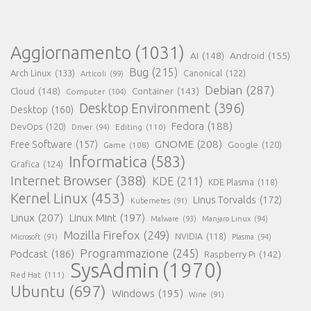
Aggiornamento
(1031)
AI
(148)
Android
(155)
Bug
(215)
Arch Linux
(133)
Canonical
(122)
Articoli
(99)
Debian
(287)
Cloud
(148)
Container
(143)
Computer
(104)
Desktop Environment
(396)
Desktop
(160)
Fedora
(188)
DevOps
(120)
Editing
(110)
Driver
(94)
GNOME
(208)
Free Software
(157)
Google
(120)
Game
(108)
Informatica
(583)
Grafica
(124)
Internet Browser
(388)
KDE
(211)
KDE Plasma
(118)
Kernel Linux
(453)
Linus Torvalds
(172)
Kubernetes
(91)
Linux
(207)
Linux Mint
(197)
Malware
(93)
Manjaro Linux
(94)
Mozilla Firefox
(249)
NVIDIA
(118)
Microsoft
(91)
Plasma
(94)
Programmazione
(245)
Podcast
(186)
Raspberry Pi
(142)
SysAdmin
(1970)
Red Hat
(111)
Ubuntu
(697)
Windows
(195)
Wine
(91)