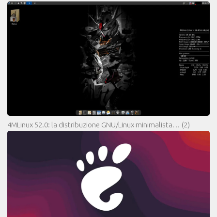
4MLinux 52.0: la distribuzione GNU/Linux minimalista…
(2)