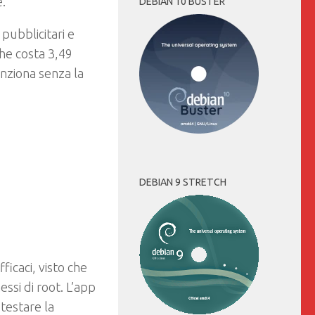
e.
DEBIAN 10 BUSTER
 pubblicitari e
che costa 3,49
unziona senza la
DEBIAN 9 STRETCH
ficaci, visto che
ssi di root. L’app
 testare la