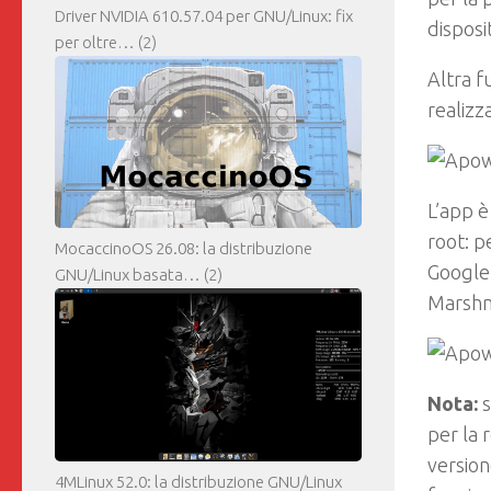
Driver NVIDIA 610.57.04 per GNU/Linux: fix
disposi
per oltre…
(2)
Altra f
realizz
L’app è
root: p
MocaccinoOS 26.08: la distribuzione
Google
GNU/Linux basata…
(2)
Marshma
Nota:
s
per la 
version
4MLinux 52.0: la distribuzione GNU/Linux