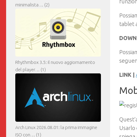
funzio
minimalista…
(2)
Possia
tablet 
DOWN
Possiam
seguent
Rhythmbox 3.5: il nuovo aggiornamento
del player…
(1)
LINK |
Mob
Quest’a
Arch Linux 2026.08.01: la prima immagine
Usarlo 
ISO con…
(1)
spiega 