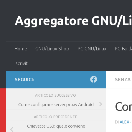
Salta al contenuto
Aggregatore GNU/Lin
Home
GNU/Linux Shop
PC GNU/Linux
PC Fai d
Iscriviti
SEGUICI:
SENZA
ARTICOLO SUCCESSIVO
Co
Come configurare server proxy Android
ARTICOLO PRECEDENTE
DI
ALEX
Chiavette USB: quale conviene