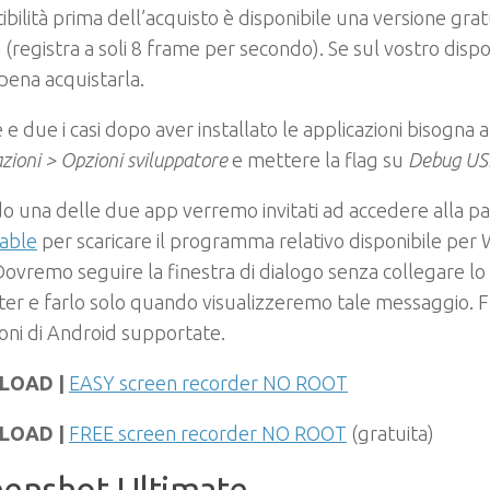
bilità prima dell’acquisto è disponibile una versione gra
a (registra a soli 8 frame per secondo). Se sul vostro dispo
 pena acquistarla.
e e due i casi dopo aver installato le applicazioni bisogna
zioni > Opzioni sviluppatore
e mettere la flag su
Debug US
 una delle due app verremo invitati ad accedere alla p
able
per scaricare il programma relativo disponibile per
Dovremo seguire la finestra di dialogo senza collegare l
r e farlo solo quando visualizzeremo tale messaggio. F
ioni di Android supportate.
LOAD |
EASY screen recorder NO ROOT
LOAD |
FREE screen recorder NO ROOT
(gratuita)
eenshot Ultimate