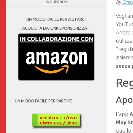
acquistare?
By
Gaet
Vogli
UN MODO FACILE PER AIUTARCI!
YouTube
ACQUISTA DAI LINK SPONSORIZZATI
Android
utilizz
“regist
insiem
senza 
Reg
Apo
UN MODO FACILE PER PARTIRE
L’app
A
Play S
quello 