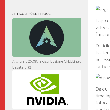
ARTICOLI PIÙ LETTI OGGI
L’app o
videoca
funzion
Diffici
basterà
necessi
Archcraft 26.08: la distribuzione GNU/Linux
suffici
basata…
(2)
Da qui 
time la
fotocam
per la 