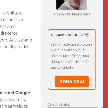
in seguito su
Alessandro Magnaterra
o dispositivo
 possiamo
di ricerca
OFFRIMI UN CAFFÈ
tore. Analizziamo
Se trovi utile questo blog e
 con dispositivi
vuoi supportarlo, puoi
offrirmi un caffè con una
donazione. Grazie per il
tuo contributo!
DONA ORA!
nte nel Google
gistrare tutto
Cerca nel blog
 in semplicità.