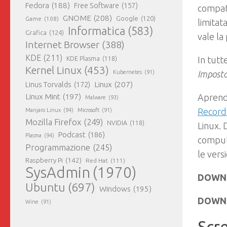
Fedora
(188)
Free Software
(157)
compati
GNOME
(208)
Google
(120)
Game
(108)
limitat
Informatica
(583)
Grafica
(124)
vale la
Internet Browser
(388)
KDE
(211)
In tutt
KDE Plasma
(118)
Kernel Linux
(453)
Imposta
Kubernetes
(91)
Linux
(207)
Linus Torvalds
(172)
Aprendo
Linux Mint
(197)
Malware
(93)
Record
Manjaro Linux
(94)
Microsoft
(91)
Mozilla Firefox
(249)
NVIDIA
(118)
Linux. 
Podcast
(186)
Plasma
(94)
compute
Programmazione
(245)
le vers
Raspberry Pi
(142)
Red Hat
(111)
SysAdmin
(1970)
DOWN
Ubuntu
(697)
Windows
(195)
DOWN
Wine
(91)
Scr