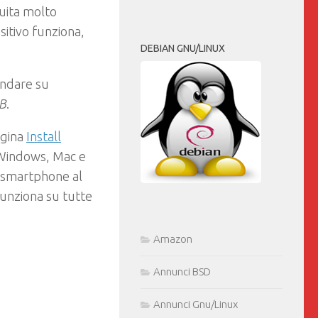
tuita molto
sitivo funziona,
DEBIAN GNU/LINUX
 andare su
B
.
agina
Install
 Windows, Mac e
o smartphone al
unziona su tutte
Amazon
Annunci BSD
Annunci Gnu/Linux