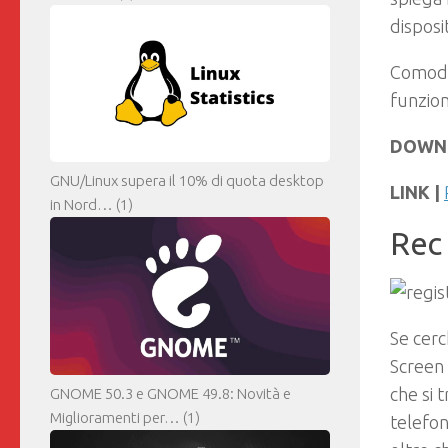
disposi
Comodo 
funzion
DOWN
GNU/Linux supera il 10% di quota desktop
LINK |
in Nord…
(1)
Rec
Se cerc
Screen
che si 
GNOME 50.3 e GNOME 49.8: Novità e
Miglioramenti per…
(1)
telefon