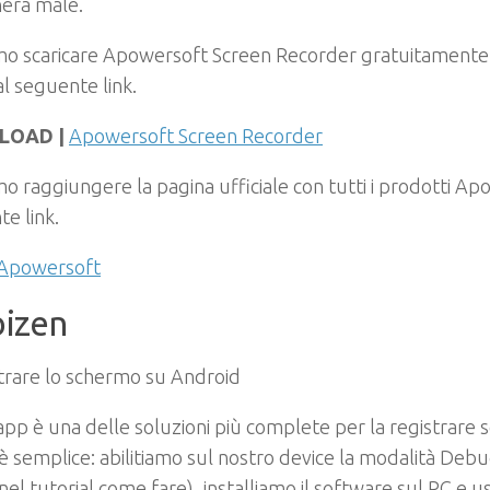
nerà male.
mo scaricare Apowersoft Screen Recorder gratuitament
al seguente link.
LOAD |
Apowersoft Screen Recorder
o raggiungere la pagina ufficiale con tutti i prodotti Ap
e link.
Apowersoft
izen
pp è una delle soluzioni più complete per la registrare
è semplice: abilitiamo sul nostro device la modalità Deb
nel tutorial come fare), installiamo il software sul PC e u