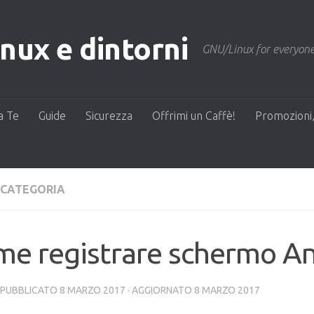
ux e dintorni
GNU/Linux for everyone
a Te
Guide
Sicurezza
Offrimi un Caffè!
Promozioni,
 CATEGORIA
me registrare schermo A
· PUBBLICATO
8 MARZO 2017
· AGGIORNATO
8 MARZO 2017