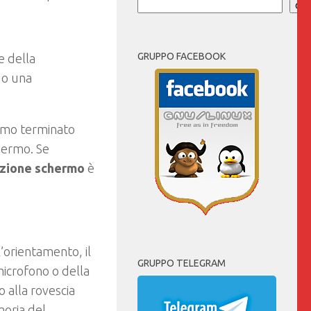
Cer
GRUPPO FACEBOOK
e della
 o una
iamo terminato
chermo. Se
razione schermo
è
l’orientamento, il
GRUPPO TELEGRAM
microfono o della
 alla rovescia
moria del