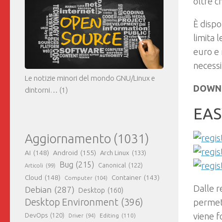
oltre c
È dispo
limita 
euro e 
necessi
Le notizie minori del mondo GNU/Linux e
DOWN
dintorni…
(1)
EAS
Aggiornamento
(1031)
AI
(148)
Android
(155)
Arch Linux
(133)
Bug
(215)
Canonical
(122)
Articoli
(99)
Cloud
(148)
Container
(143)
Computer
(104)
Dalle r
Debian
(287)
Desktop
(160)
Desktop Environment
(396)
permett
viene f
DevOps
(120)
Editing
(110)
Driver
(94)