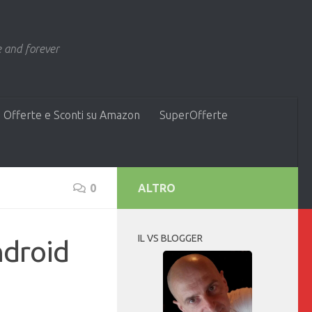
 and forever
 Offerte e Sconti su Amazon
SuperOfferte
0
ALTRO
IL VS BLOGGER
ndroid