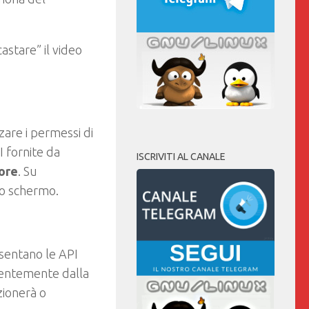
astare” il video
zare i permessi di
I fornite da
ISCRIVITI AL CANALE
iore
. Su
lo schermo.
esentano le API
ndentemente dalla
zionerà o