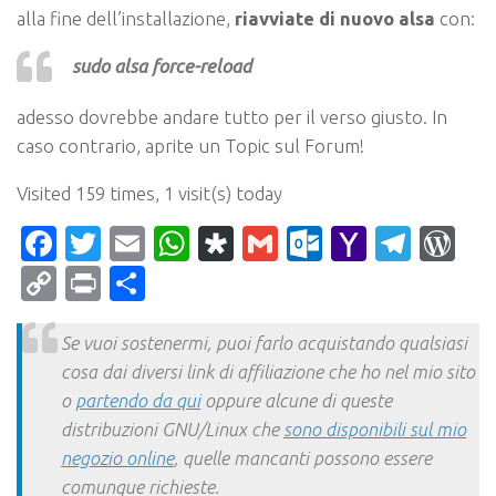
alla fine dell’installazione,
riavviate di nuovo alsa
con:
sudo alsa force-reload
adesso dovrebbe andare tutto per il verso giusto. In
caso contrario, aprite un Topic sul Forum!
Visited 159 times, 1 visit(s) today
Facebook
Twitter
Email
WhatsApp
Diaspora
Gmail
Outlook.c
Yahoo
Tele
Wo
Mail
Copy
Print
Condividi
Link
Se vuoi sostenermi, puoi farlo acquistando qualsiasi
cosa dai diversi link di affiliazione che ho nel mio sito
o
partendo da qui
oppure alcune di queste
distribuzioni GNU/Linux che
sono disponibili sul mio
negozio online
, quelle mancanti possono essere
comunque richieste.