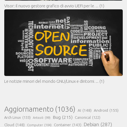
Visor: il nuovo gestore grafico di avvio UEFI per le…
(1)
Le notizie minori del mondo GNU/Linux e dintorni…
(1)
Aggiornamento
(1036)
AI
(148)
Android
(155)
Bug
(215)
Arch Linux
(133)
Canonical
(122)
Articoli
(99)
Debian
(287)
Cloud
(148)
Container
(143)
Computer
(104)