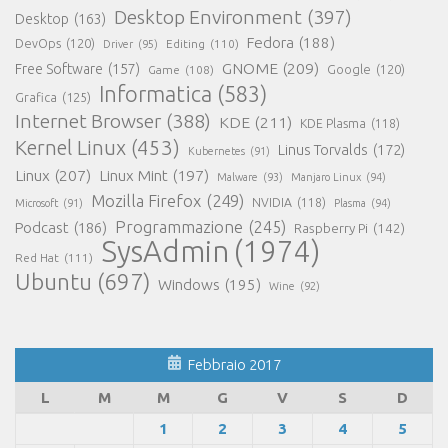
Desktop Environment
(397)
Desktop
(163)
Fedora
(188)
DevOps
(120)
Editing
(110)
Driver
(95)
GNOME
(209)
Free Software
(157)
Game
(108)
Google
(120)
Informatica
(583)
Grafica
(125)
Internet Browser
(388)
KDE
(211)
KDE Plasma
(118)
Kernel Linux
(453)
Linus Torvalds
(172)
Kubernetes
(91)
Linux
(207)
Linux Mint
(197)
Malware
(93)
Manjaro Linux
(94)
Mozilla Firefox
(249)
NVIDIA
(118)
Microsoft
(91)
Plasma
(94)
Programmazione
(245)
Podcast
(186)
Raspberry Pi
(142)
SysAdmin
(1974)
Red Hat
(111)
Ubuntu
(697)
Windows
(195)
Wine
(92)
Febbraio 2017
L
M
M
G
V
S
D
1
2
3
4
5