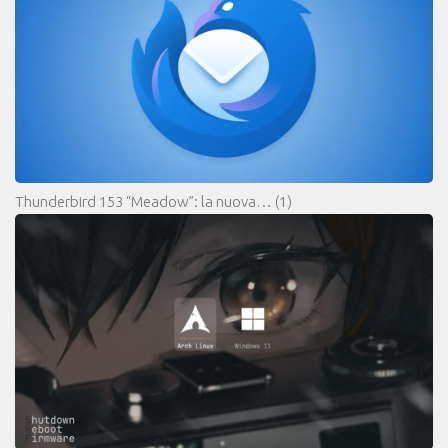
Thunderbird 153 “Meadow”: la nuova…
(1)