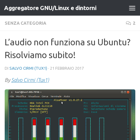
Aggregatore GNU/Linux e dintorni
Salta al contenuto
SENZA CATEGORIA
2
L’audio non funziona su Ubuntu?
Risolviamo subito!
DI
SALVO CIRMI (TUX1)
·
21 FEBBRAIO 2017
By
Salvo Cirmi (Tux1)