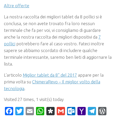
Altre offerte
La nostra raccolta dei migliori tablet da 8 pollici si è
conclusa, se non avete trovato fra loro nessun
terminale che fa per voi, vi consigliamo di guardare
anche la nostra raccolta dei migliori dispositivi da
7
pollici
potrebbero fare al caso vostro. Fateci inoltre
sapere se abbiamo scordato di includere qualche
terminale interessante, saremo ben lieti di aggiornare la
lista.
L’articolo
Miglior tablet da 8” del 2017
appare per la
prima volta su
ChimeraRevo – Il miglior volto della
tecnologia
.
Visited 27 times, 1 visit(s) today
Facebook
Twitter
Email
WhatsApp
Diaspora
Gmail
Outlook.c
Yahoo
Tele
Wo