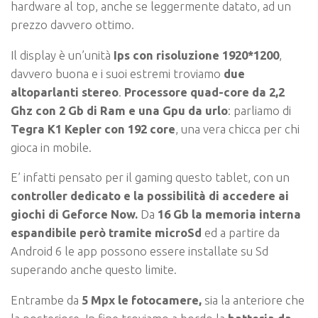
hardware al top, anche se leggermente datato, ad un
prezzo davvero ottimo.
Il display è un’unità
Ips con risoluzione 1920*1200
,
davvero buona e i suoi estremi troviamo
due
altoparlanti stereo
.
Processore quad-core da 2,2
Ghz con 2 Gb di Ram e una Gpu da urlo
: parliamo di
Tegra K1 Kepler con 192 core
, una vera chicca per chi
gioca in mobile.
E’ infatti pensato per il gaming questo tablet, con un
controller dedicato e la possibilità di accedere ai
giochi di Geforce Now.
Da
16 Gb la memoria interna
espandibile però tramite microSd
ed a partire da
Android 6 le app possono essere installate su Sd
superando anche questo limite.
Entrambe da
5 Mpx le fotocamere,
sia la anteriore che