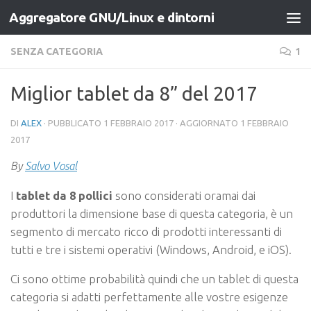
Aggregatore GNU/Linux e dintorni
Salta al contenuto
SENZA CATEGORIA
1
Miglior tablet da 8” del 2017
DI
ALEX
· PUBBLICATO
1 FEBBRAIO 2017
· AGGIORNATO
1 FEBBRAIO
2017
By
Salvo Vosal
I
tablet da 8 pollici
sono considerati oramai dai
produttori la dimensione base di questa categoria, è un
segmento di mercato ricco di prodotti interessanti di
tutti e tre i sistemi operativi (Windows, Android, e iOS).
Ci sono ottime probabilità quindi che un tablet di questa
categoria si adatti perfettamente alle vostre esigenze