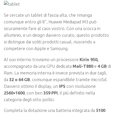
Se cercate un tablet di fascia alta, che rimanga
comunque entro gli 8”, Huawei Mediapad M3 può
sicuramente fare al caso vostro. Con una scocca in
alluminio, e un design davvero curato, questo prodotto
si distingue dai soliti prodotti casual, riuscendo a
competere con Apple e Samsung.
Al suo interno troviamo un processore
Kirin 950,
accompagnato da una GPU dedicata
Mali-T880
e
4 GB
di
Ram. La memoria interna è invece prevista in due tagli,
da
32 o 64 GB
, comunque espandibile tramite microSd.
Davvero ottimo il display, un
IPS
con risoluzione
2560×1600
, con ben
359
PPI
, il più definito nella
categoria degli otto pollici.
Completa la dotazione una batteria integrata da
5100