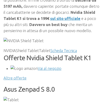
la posteriore. In fine troviamo a bordo la
batteria da
5197 mAh,
davvero capiente: portate comunque dietro
il caricabatterie se decidete di giocarci.
Nvidia Shield
Tablet K1 si trova a 199€
sul sito ufficiale
e a poco
più su altri siti.
Davvero un best buy
che merita un
pensierino in attesa di un possibile nuovo modello.
NVIDIAShield TabletTablet
Scheda Tecnica
Offerte Nvidia Shield Tablet K1
Vai al negozio
Altre offerte
Asus Zenpad S 8.0