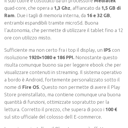
Il suo cuore è costituito da un processore
Mediatek
quad-core, che opera a
1,3 Ghz
, affiancato da
1,5 GB di
Ram
. Due i tagli di memoria interna, da
16 e 32 GB
,
entrambi espandibili tramite microSd. Buona
l’autonomia, che permette di utilizzare il tablet fino a 12
ore con utilizzo misto.
Sufficiente ma non certo fra i top il display, un
IPS
con
risoluzione
1920×1080 e 186 PPI.
Nonostante questo
risulta comunque buono sia per leggere ebook che per
visualizzare contenuti in streaming. Il sistema operativo
a bordo è Android, fortemente personalizzato sotto il
nome di
Fire OS
. Questo non permette di avere il Play
Store preinstallato, ma contiene comunque una buona
quantità di funzioni, ottimizzate sopratutto per la
lettura. Corretto il prezzo, che supera di poco i
100 €
sul sito ufficiale del colosso dell E-commerce.