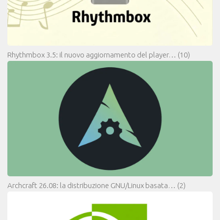
Rhythmbox 3.5: il nuovo aggiornamento del player…
(10)
Archcraft 26.08: la distribuzione GNU/Linux basata…
(2)