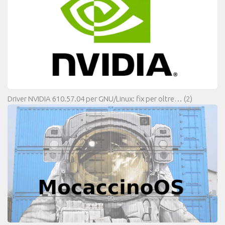
Driver NVIDIA 610.57.04 per GNU/Linux: fix per oltre…
(2)