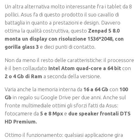
Un altra alternativa molto interessante fra i tablet da 8
pollici. Asus fa di questo prodotto il suo cavallo di
battaglia in quanto a prestazioni e design. Davvero
ottima la qualità costruttiva, questo
Zenpad S 8.0
monta un display con risoluzione 1536*2048, con
gorilla glass 3
e dieci punti di contatto.
Non da meno il resto delle caratteristiche: il processore
è il ben collaudato
Intel Atom quad-core a 64 bit
con
2 o 4 Gb di Ram
a seconda della versione.
Varia anche la memoria interna da
16 a 64 Gb
con
100
Gb
in regalo su Google Drive per due anni. Anche sul
fronte multimediale ottimi gli sforzi fatti da Asus:
fotocamere da
5 e 8 Mpx
e
due speaker frontali DTS
HD Premium.
Ottimo il funzionamento: qualsiasi applicazione gira