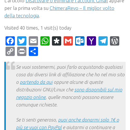
L’articolo
Disattivare o eliminare l’account Gmail
appare
per la prima volta su
ChimeraRevo – Il miglior volto
della tecnologia
.
Visited 40 times, 1 visit(s) today
Facebook
Twitter
Email
WhatsApp
Diaspora
Gmail
Outlook.c
Yahoo
Tele
Wo
Mail
Copy
Print
Condividi
Link
Se vuoi sostenermi, puoi farlo acquistando qualsiasi
cosa dai diversi link di affiliazione che ho nel mio sito
o
partendo da qui
oppure alcune di queste
distribuzioni GNU/Linux che
sono disponibili sul mio
negozio online
, quelle mancanti possono essere
comunque richieste.
Se ti senti generoso,
puoi anche donarmi solo 1€ o
più se vuoi con PayPal
e aiutarmi a continuare a