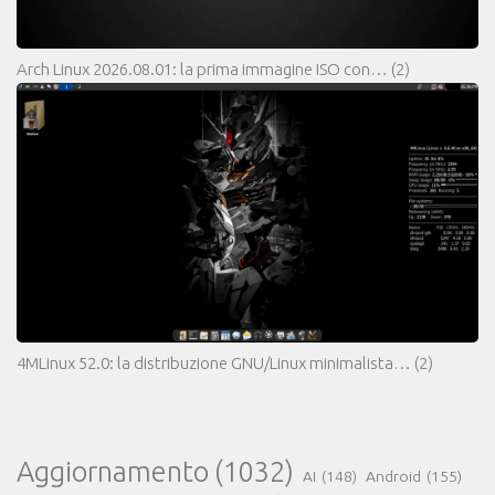
Arch Linux 2026.08.01: la prima immagine ISO con…
(2)
4MLinux 52.0: la distribuzione GNU/Linux minimalista…
(2)
Aggiornamento
(1032)
AI
(148)
Android
(155)