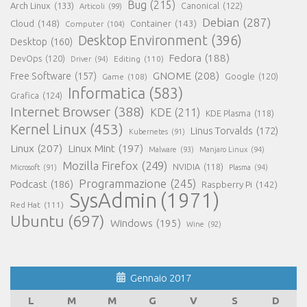
Bug
(215)
Arch Linux
(133)
Canonical
(122)
Articoli
(99)
Debian
(287)
Cloud
(148)
Container
(143)
Computer
(104)
Desktop Environment
(396)
Desktop
(160)
Fedora
(188)
DevOps
(120)
Editing
(110)
Driver
(94)
GNOME
(208)
Free Software
(157)
Google
(120)
Game
(108)
Informatica
(583)
Grafica
(124)
Internet Browser
(388)
KDE
(211)
KDE Plasma
(118)
Kernel Linux
(453)
Linus Torvalds
(172)
Kubernetes
(91)
Linux
(207)
Linux Mint
(197)
Malware
(93)
Manjaro Linux
(94)
Mozilla Firefox
(249)
NVIDIA
(118)
Microsoft
(91)
Plasma
(94)
Programmazione
(245)
Podcast
(186)
Raspberry Pi
(142)
SysAdmin
(1971)
Red Hat
(111)
Ubuntu
(697)
Windows
(195)
Wine
(92)
Gennaio 2017
L
M
M
G
V
S
D