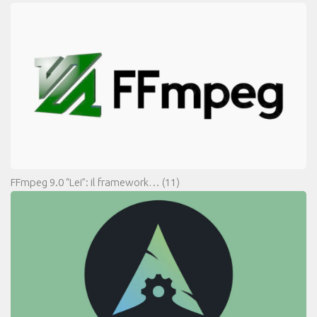
FFmpeg 9.0 “Lei”: il framework…
(11)