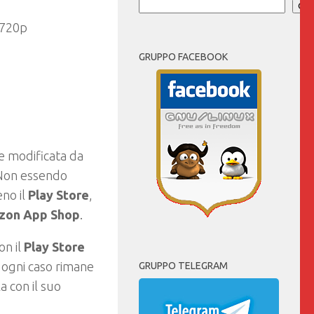
Cer
 720p
GRUPPO FACEBOOK
te modificata da
 Non essendo
no il
Play Store
,
zon App Shop
.
n il
Play Store
 ogni caso rimane
GRUPPO TELEGRAM
a con il suo