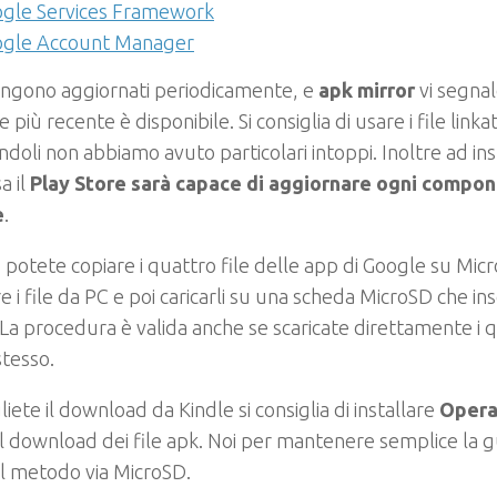
gle Services Framework
gle Account Manager
vengono aggiornati periodicamente, e
apk mirror
vi segna
 più recente è disponibile. Si consiglia di usare i file linka
andoli non abbiamo avuto particolari intoppi. Inoltre ad in
a il
Play Store sarà capace di aggiornare ogni compon
e
.
potete copiare i quattro file delle app di Google su Mic
re i file da PC e poi caricarli su una scheda MicroSD che in
 La procedura è valida anche se scaricate direttamente i q
stesso.
liete il download da Kindle si consiglia di installare
Oper
l download dei file apk. Noi per mantenere semplice la 
l metodo via MicroSD.