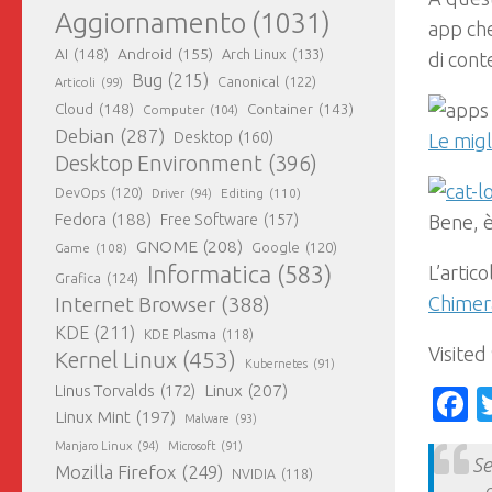
Aggiornamento
(1031)
app ch
AI
(148)
Android
(155)
Arch Linux
(133)
di cont
Bug
(215)
Canonical
(122)
Articoli
(99)
Cloud
(148)
Container
(143)
Computer
(104)
Debian
(287)
Desktop
(160)
Le migl
Desktop Environment
(396)
DevOps
(120)
Editing
(110)
Driver
(94)
Fedora
(188)
Free Software
(157)
Bene, è
GNOME
(208)
Google
(120)
Game
(108)
Informatica
(583)
L’artic
Grafica
(124)
Internet Browser
(388)
Chimera
KDE
(211)
KDE Plasma
(118)
Visited 
Kernel Linux
(453)
Kubernetes
(91)
Linux
(207)
Linus Torvalds
(172)
F
Linux Mint
(197)
Malware
(93)
Manjaro Linux
(94)
Microsoft
(91)
Se
Mozilla Firefox
(249)
NVIDIA
(118)