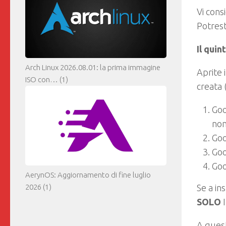
Vi consi
Potres
Il quin
Arch Linux 2026.08.01: la prima immagine
Aprite i
ISO con…
(1)
creata 
Goo
nom
Goo
Goo
Goo
AerynOS: Aggiornamento di fine luglio
2026
(1)
Se a ins
SOLO
A quest