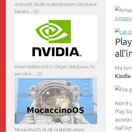
Archcraft 26.08: la distribuzione GNU/Linux
basata…
(2)
Amazon
Play
all’
Driver NVIDIA 610.57.04 per GNU/Linux: fix
Ma tor
per oltre…
(2)
Kindle
Non è pe
Play St
avrete 
dall’A
MocaccinoOS 26.08: la distribuzione