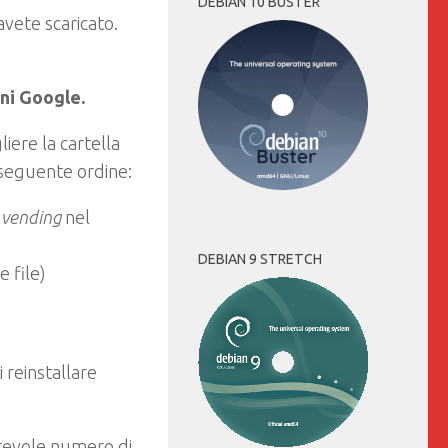
DEBIAN 10 BUSTER
 avete scaricato.
oni Google.
liere la cartella
l seguente ordine:
a
vending
nel
DEBIAN 9 STRETCH
 file)
i reinstallare
erevole numero di