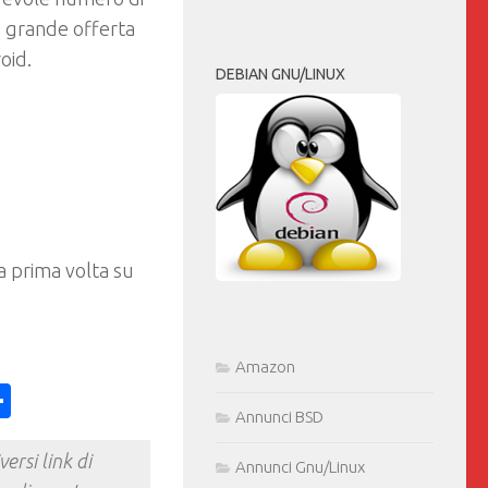
 grande offerta
oid.
DEBIAN GNU/LINUX
a prima volta su
Amazon
ess
y
int
Condividi
Annunci BSD
ersi link di
Annunci Gnu/Linux