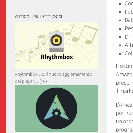
Con
Fot
ARTICOLI PIÙ LETTI OGGI
Bat
Pes
Dim
Alt
Col
Il sist
Amazo
Rhythmbox 3.5: il nuovo aggiornamento
del player…
(10)
present
il mark
L’Amaz
per num
un otti
progr