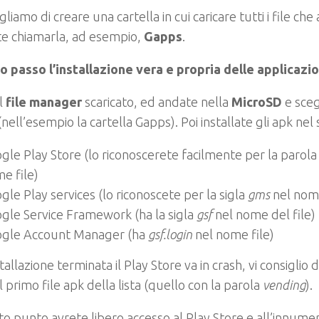
gliamo di creare una cartella in cui caricare tutti i file che
te chiamarla, ad esempio,
Gapps
.
to passo l’installazione vera e propria delle applicazi
l
file manager
scaricato, ed andate nella
MicroSD
e sceg
(nell’esempio la cartella Gapps). Poi installate gli apk ne
gle Play Store (lo riconoscerete facilmente per la parol
e file)
gle Play services (lo riconoscete per la sigla
gms
nel nome
gle Service Framework (ha la sigla
gsf
nel nome del file)
gle Account Manager (ha
gsf.login
nel nome file)
tallazione terminata il Play Store va in crash, vi consiglio d
Il primo file apk della lista (quello con la parola
vending
).
o punto avrete libero accesso al Play Store e all’innum