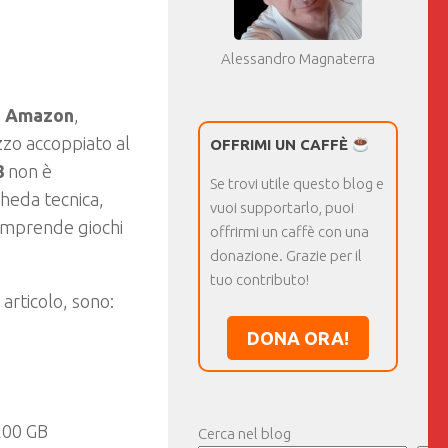
Alessandro Magnaterra
a
Amazon
,
zzo accoppiato al
OFFRIMI UN CAFFÈ
8
non è
Se trovi utile questo blog e
cheda tecnica,
vuoi supportarlo, puoi
omprende giochi
offrirmi un caffè con una
donazione. Grazie per il
tuo contributo!
 articolo, sono:
DONA ORA!
 200 GB
Cerca nel blog