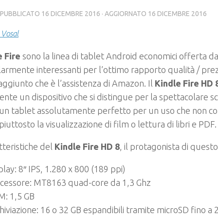
· PUBBLICATO
16 DICEMBRE 2016
· AGGIORNATO
16 DICEMBRE 2016
 Vosal
e Fire
sono la linea di tablet Android economici offerta d
larmente interessanti per l’ottimo rapporto qualità / pre
aggiunto che è l’assistenza di Amazon. Il
Kindle Fire HD 
nte un dispositivo che si distingue per la spettacolare s
 un tablet assolutamente perfetto per un uso che non c
iuttosto la visualizzazione di film o lettura di libri e PDF.
tteristiche del
Kindle Fire HD 8
, il protagonista di questo
play: 8″ IPS, 1.280 x 800 (189 ppi)
cessore: MT8163 quad-core da 1,3 Ghz
: 1,5 GB
hiviazione: 16 o 32 GB espandibili tramite microSD fino a