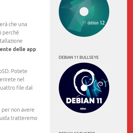
lerà che una
ti perché
stallazione
ente delle app
DEBIAN 11 BULLSEYE
roSD. Potete
serirete nel
uattro file dal
a
per non avere
guida tratteremo