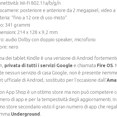
nettività: Wi-Fi 802.11a/b/g/n
ocamere: posteriore e anteriore da 2 megapixel, video a
teria: “fino a 12 ore di uso misto”
o: 341 grammi
ensioni: 214 x 128 x 9,2 mm
ro: audio Dolby con doppio speaker, microfono
ore: nero
ema dei tablet Kindle è una versione di Android fortemen
n,
privata di tutti i servizi Google
e chiamata
Fire OS
.
e nessun servizio di casa Google, non è presente nemme
et ufficiale di Android, sostituito per l’occasione dall’
Ama
on App Shop è un ottimo store ma non può competere co
ero di app e per la tempestività degli aggiornamenti. In
mo store secondario visto il gran numero di app che regal
amma
Underground
.