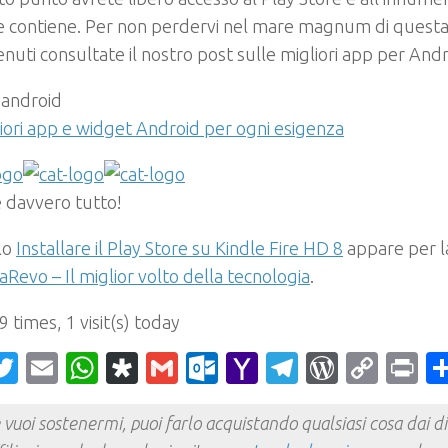
e contiene. Per non perdervi nel mare magnum di questa
enuti consultate il nostro post sulle migliori app per Andr
iori app e widget Android per ogni esigenza
 davvero tutto!
olo
Installare il Play Store su Kindle Fire HD 8
appare per l
Revo – Il miglior volto della tecnologia
.
9 times, 1 visit(s) today
acebook
Twitter
Email
WhatsApp
Diaspora
Gmail
Outlook.com
Yahoo
Telegram
WordPr
Cop
Pr
Mail
Link
 vuoi sostenermi, puoi farlo acquistando qualsiasi cosa dai div