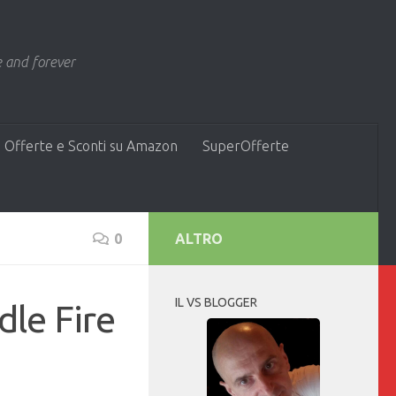
 and forever
 Offerte e Sconti su Amazon
SuperOfferte
0
ALTRO
IL VS BLOGGER
dle Fire