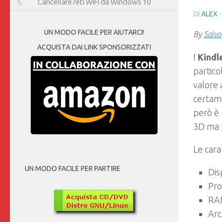
Cancellare reti WiFi da Windows 10
DI
ALEX
UN MODO FACILE PER AIUTARCI!
By
Salvo
ACQUISTA DAI LINK SPONSORIZZATI
I
Kindl
partico
valore 
certame
però è
3D ma p
Le cara
UN MODO FACILE PER PARTIRE
Dis
Pro
RAM
Arc