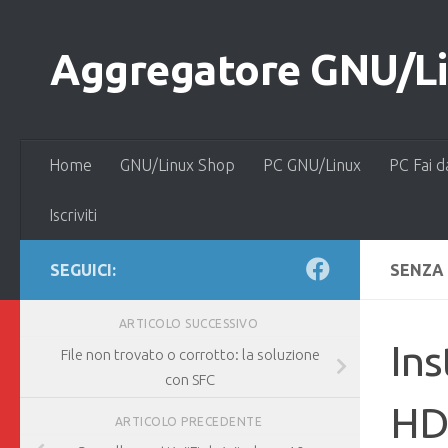
Salta al contenuto
Aggregatore GNU/Lin
Home
GNU/Linux Shop
PC GNU/Linux
PC Fai d
Iscriviti
SEGUICI:
SENZA
ARTICOLO SUCCESSIVO
Ins
File non trovato o corrotto: la soluzione
con SFC
HD
ARTICOLO PRECEDENTE