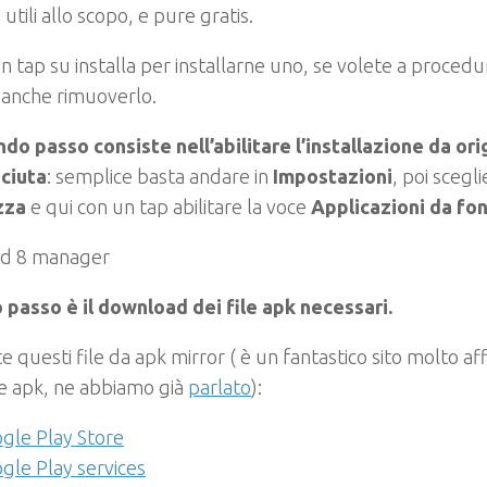
 utili allo scopo, e pure gratis.
n tap su installa per installarne uno, se volete a proced
 anche rimuoverlo.
ndo passo consiste nell’abilitare l’installazione da ori
ciuta
: semplice basta andare in
Impostazioni
, poi scegl
zza
e qui con un tap abilitare la voce
Applicazioni da fo
o passo è il download dei file apk necessari.
te questi file da apk mirror ( è un fantastico sito molto aff
e apk, ne abbiamo già
parlato
):
gle Play Store
gle Play services