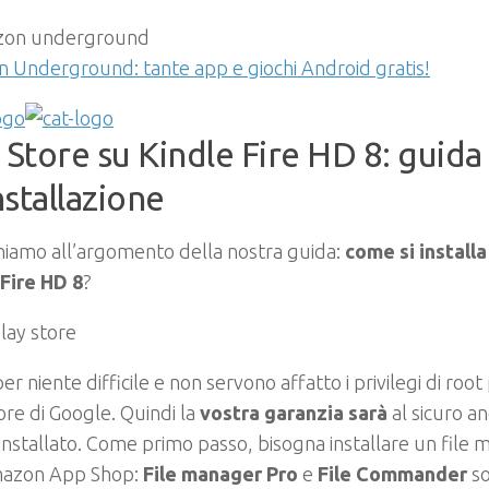
 Underground: tante app e giochi Android gratis!
 Store su Kindle Fire HD 8: guida
installazione
niamo all’argomento della nostra guida:
come si installa
 Fire HD 8
?
r niente difficile e non servono affatto i privilegi di root p
ore di Google. Quindi la
vostra garanzia sarà
al sicuro a
installato. Come primo passo, bisogna installare un file
mazon App Shop:
File manager Pro
e
File Commander
so