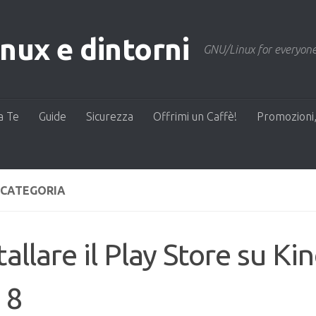
ux e dintorni
GNU/Linux for everyone
a Te
Guide
Sicurezza
Offrimi un Caffè!
Promozioni,
 CATEGORIA
tallare il Play Store su Kin
 8