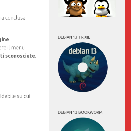
ura conclusa
DEBIAN 13 TRIXIE
gine
iere il menu
nti sconosciute
.
idabile su cui
DEBIAN 12 BOOKWORM