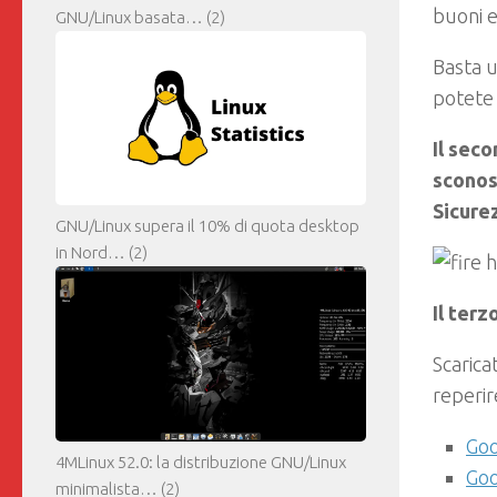
buoni e
GNU/Linux basata…
(2)
Basta u
potete
Il seco
sconos
Sicure
GNU/Linux supera il 10% di quota desktop
in Nord…
(2)
Il terz
Scarica
reperir
Goo
4MLinux 52.0: la distribuzione GNU/Linux
Goo
minimalista…
(2)