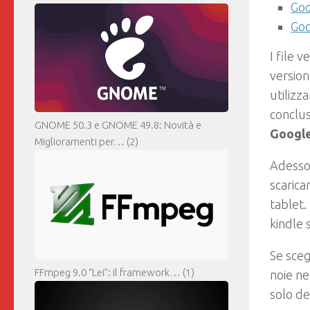
Goo
Goo
I file 
versione
utilizz
conclus
GNOME 50.3 e GNOME 49.8: Novità e
Googl
Miglioramenti per…
(2)
Adesso 
scarica
tablet.
kindle 
Se sceg
FFmpeg 9.0 “Lei”: il framework…
(1)
noie ne
solo de