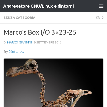
Aggregatore GNU/Linux e dintorni
Salta al contenuto
SENZA CATEGORIA
0
Marco’s Box I/O 3×23-25
DI
MARCO GIANNINI
·
9 SETTEMBRE 2016
By
Stefano s