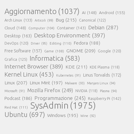
Aggiornamento
(1037)
AI
(148)
Android
(155)
Bug
(215)
Arch Linux
(133)
Canonical
(122)
Articoli
(99)
Debian
(287)
Cloud
(148)
Container
(143)
Computer
(104)
Desktop Environment
(397)
Desktop
(163)
Fedora
(188)
DevOps
(120)
Editing
(110)
Driver
(95)
GNOME
(209)
Free Software
(157)
Game
(108)
Google
(120)
Informatica
(583)
Grafica
(125)
Internet Browser
(389)
KDE
(211)
KDE Plasma
(118)
Kernel Linux
(453)
Linus Torvalds
(172)
Kubernetes
(91)
Linux
(207)
Linux Mint
(197)
Malware
(93)
Manjaro Linux
(94)
Mozilla Firefox
(249)
NVIDIA
(118)
Microsoft
(91)
Plasma
(94)
Programmazione
(245)
Podcast
(186)
Raspberry Pi
(142)
SysAdmin
(1975)
Red Hat
(111)
Ubuntu
(697)
Windows
(195)
Wine
(92)