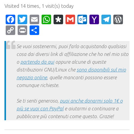
Visited 14 times, 1 visit(s) today
Facebook
Twitter
Email
WhatsApp
Diaspora
Gmail
Outlook.c
Yahoo
Tele
Wo
Mail
Copy
Print
Condividi
Link
Se vuoi sostenermi, puoi farlo acquistando qualsiasi
cosa dai diversi link di affiliazione che ho nel mio sito
o
partendo da qui
oppure alcune di queste
distribuzioni GNU/Linux che
sono disponibili sul mio
negozio online
, quelle mancanti possono essere
comunque richieste.
Se ti senti generoso,
puoi anche donarmi solo 1€ o
più se vuoi con PayPal
e aiutarmi a continuare a
pubblicare più contenuti come questo. Grazie!