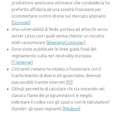
produttore americano ed invece che condividerla ha
preferito affidarla ad una società finanziaria per
scommettere contro di essi sul mercato azionario
[
Gizmodo
]
Una vulnerabilità di Redis portava ad attacchi verso
server Linux con i quali veniva chiesto un riscatto
simil-ransomware [
BleepingComputer
]
Sono state pubblicate le linee guida finali del
regolamento sulla net neutrality europea
[
TheVerge
]
L’intranet iraniana ha iniziato a funzionare con il
trasferimento di diversi siti governativi, divenuti
inaccessibili tramite internet [
PI
]
Github permette di calcolare chi sta vincendo nel
classico flame dei programmatori: è meglio
indentare il codice con gli spazi o con le tabulazioni?
(Spoiler: gli spazi regnano) [
Medium
]