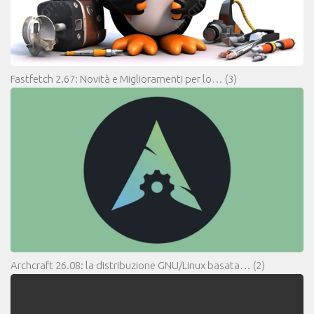
Fastfetch 2.67: Novità e Miglioramenti per lo…
(3)
Archcraft 26.08: la distribuzione GNU/Linux basata…
(2)