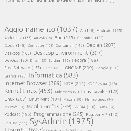
4MLinux 52.0: la distribuzione GNU/Linux minimalista…
(1)
Aggiornamento
(1037)
AI
(148)
Android
(155)
Bug
(215)
Arch Linux
(133)
Canonical
(122)
Articoli
(99)
Debian
(287)
Cloud
(148)
Container
(143)
Computer
(104)
Desktop Environment
(397)
Desktop
(163)
Fedora
(188)
DevOps
(120)
Editing
(110)
Driver
(95)
GNOME
(209)
Free Software
(157)
Game
(108)
Google
(120)
Informatica
(583)
Grafica
(125)
Internet Browser
(389)
KDE
(211)
KDE Plasma
(118)
Kernel Linux
(453)
Linus Torvalds
(172)
Kubernetes
(91)
Linux
(207)
Linux Mint
(197)
Malware
(93)
Manjaro Linux
(94)
Mozilla Firefox
(249)
NVIDIA
(118)
Microsoft
(91)
Plasma
(94)
Programmazione
(245)
Podcast
(186)
Raspberry Pi
(142)
SysAdmin
(1975)
Red Hat
(111)
Ubuntu
(697)
Windows
(195)