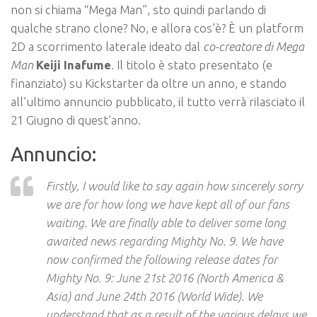
non si chiama “Mega Man”, sto quindi parlando di
qualche strano clone? No, e allora cos’è? È un platform
2D a scorrimento laterale ideato dal
co-creatore di Mega
Man
Keiji Inafume
. Il titolo è stato presentato (e
finanziato) su Kickstarter da oltre un anno, e stando
all’ultimo annuncio pubblicato, il tutto verrà rilasciato il
21 Giugno di quest’anno.
Annuncio:
Firstly, I would like to say again how sincerely sorry
we are for how long we have kept all of our fans
waiting. We are finally able to deliver some long
awaited news regarding Mighty No. 9. We have
now confirmed the following release dates for
Mighty No. 9: June 21st 2016 (North America &
Asia) and June 24th 2016 (World Wide). We
understand that as a result of the various delays we