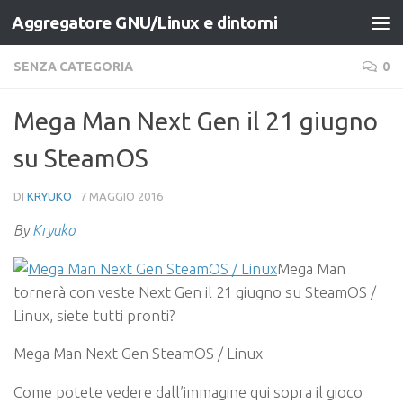
Aggregatore GNU/Linux e dintorni
Salta al contenuto
SENZA CATEGORIA
0
Mega Man Next Gen il 21 giugno
su SteamOS
DI
KRYUKO
·
7 MAGGIO 2016
By
Kryuko
Mega Man
tornerà con veste Next Gen il 21 giugno su SteamOS /
Linux, siete tutti pronti?
Mega Man Next Gen SteamOS / Linux
Come potete vedere dall’immagine qui sopra il gioco