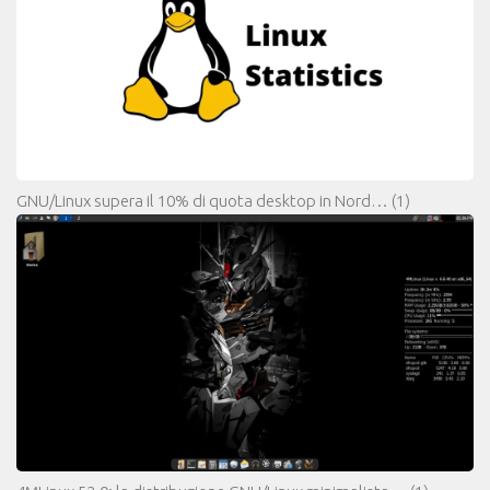
GNU/Linux supera il 10% di quota desktop in Nord…
(1)