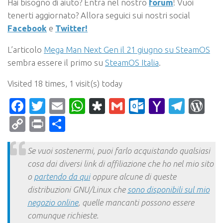
Hai bisogno di aiuto? Entra nel nostro
forum
! Vuoi
tenerti aggiornato? Allora seguici sui nostri social
Facebook
e
Twitter!
L’articolo
Mega Man Next Gen il 21 giugno su SteamOS
sembra essere il primo su
SteamOS Italia
.
Visited 18 times, 1 visit(s) today
Facebook
Twitter
Email
WhatsApp
Diaspora
Gmail
Outlook.c
Yahoo
Tele
Wo
Mail
Copy
Print
Condividi
Link
Se vuoi sostenermi, puoi farlo acquistando qualsiasi
cosa dai diversi link di affiliazione che ho nel mio sito
o
partendo da qui
oppure alcune di queste
distribuzioni GNU/Linux che
sono disponibili sul mio
negozio online
, quelle mancanti possono essere
comunque richieste.