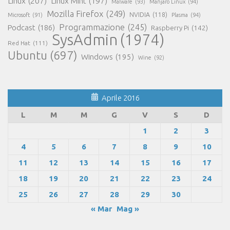
Linux
(207)
Linux Mint
(197)
Malware
(93)
Manjaro Linux
(94)
Mozilla Firefox
(249)
NVIDIA
(118)
Microsoft
(91)
Plasma
(94)
Programmazione
(245)
Podcast
(186)
Raspberry Pi
(142)
SysAdmin
(1974)
Red Hat
(111)
Ubuntu
(697)
Windows
(195)
Wine
(92)
Aprile 2016
L
M
M
G
V
S
D
1
2
3
4
5
6
7
8
9
10
11
12
13
14
15
16
17
18
19
20
21
22
23
24
25
26
27
28
29
30
« Mar
Mag »