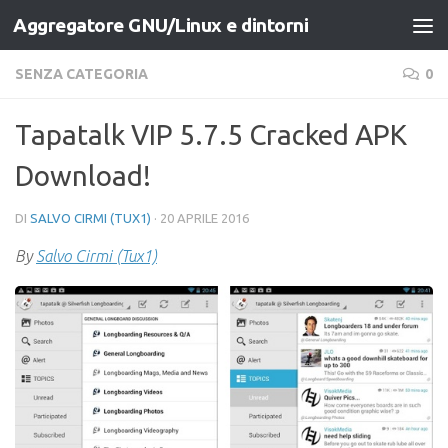
Aggregatore GNU/Linux e dintorni
Salta al contenuto
SENZA CATEGORIA
0
Tapatalk VIP 5.7.5 Cracked APK
Download!
DI
SALVO CIRMI (TUX1)
·
20 APRILE 2016
By
Salvo Cirmi (Tux1)