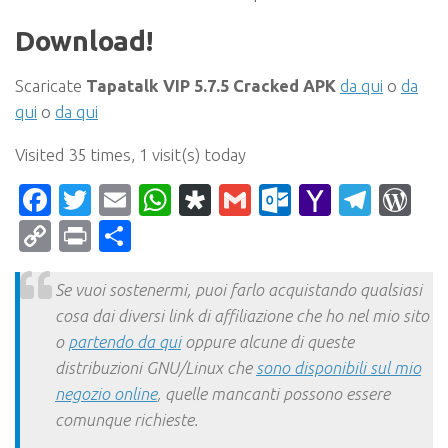
Download!
Scaricate
Tapatalk VIP 5.7.5 Cracked APK
da qui
o
da
qui
o
da qui
Visited 35 times, 1 visit(s) today
Facebook
Twitter
Email
WhatsApp
Diaspora
Gmail
Outlook.c
Yahoo
Tele
Wo
Mail
Copy
Print
Condividi
Link
Se vuoi sostenermi, puoi farlo acquistando qualsiasi
cosa dai diversi link di affiliazione che ho nel mio sito
o
partendo da qui
oppure alcune di queste
distribuzioni GNU/Linux che
sono disponibili sul mio
negozio online
, quelle mancanti possono essere
comunque richieste.