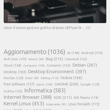
Visor: il nuovo gestore grafico di avvio UEFI per le…
(1)
Aggiornamento
(1036)
AI
(148)
Android
(155)
Bug
(215)
Arch Linux
(133)
Canonical
(122)
Articoli
(99)
Debian
(287)
Cloud
(148)
Container
(143)
Computer
(104)
Desktop Environment
(397)
Desktop
(163)
Fedora
(188)
DevOps
(120)
Editing
(110)
Driver
(95)
GNOME
(209)
Free Software
(157)
Game
(108)
Google
(120)
Informatica
(583)
Grafica
(125)
Internet Browser
(388)
KDE
(211)
KDE Plasma
(118)
Kernel Linux
(453)
Linus Torvalds
(172)
Kubernetes
(91)