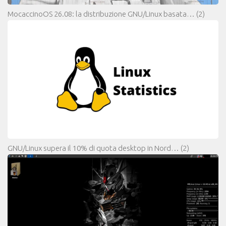
MocaccinoOS 26.08: la distribuzione GNU/Linux basata…
(2)
GNU/Linux supera il 10% di quota desktop in Nord…
(2)