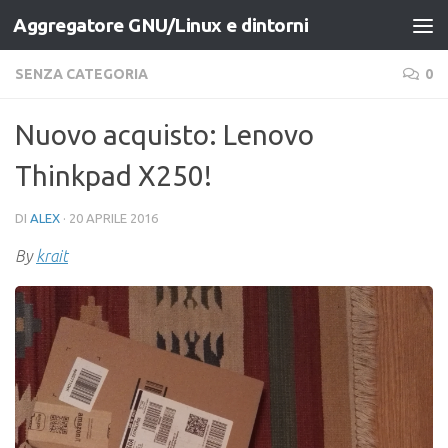
Aggregatore GNU/Linux e dintorni
Salta al contenuto
SENZA CATEGORIA
0
Nuovo acquisto: Lenovo
Thinkpad X250!
DI
ALEX
·
20 APRILE 2016
By
krait