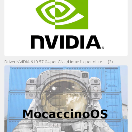
Driver NVIDIA 610.57.04 per GNU/Linux: fix per oltre…
(2)