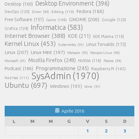
Desktop Environment
(396)
Desktop
(160)
Fedora
(188)
DevOps
(120)
Editing
(110)
Driver
(94)
GNOME
(208)
Free Software
(157)
Google
(120)
Game
(108)
Informatica
(583)
Grafica
(124)
Internet Browser
(388)
KDE
(211)
KDE Plasma
(118)
Kernel Linux
(453)
Linus Torvalds
(172)
Kubernetes
(91)
Linux
(207)
Linux Mint
(197)
Malware
(93)
Manjaro Linux
(94)
Mozilla Firefox
(249)
NVIDIA
(118)
Microsoft
(91)
Plasma
(94)
Programmazione
(245)
Podcast
(186)
Raspberry Pi
(142)
SysAdmin
(1970)
Red Hat
(111)
Ubuntu
(697)
Windows
(195)
Wine
(91)
Aprile 2016
L
M
M
G
V
S
D
1
2
3