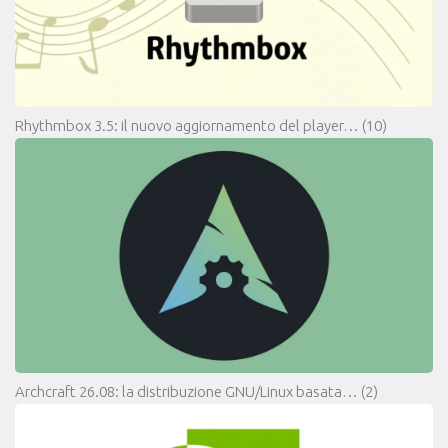
Rhythmbox 3.5: il nuovo aggiornamento del player…
(10)
Archcraft 26.08: la distribuzione GNU/Linux basata…
(2)