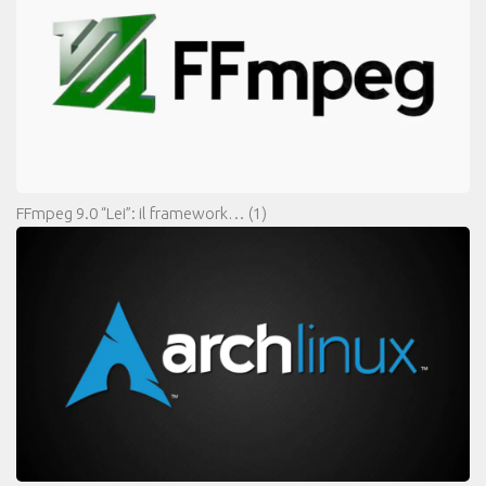
FFmpeg 9.0 “Lei”: il framework…
(1)