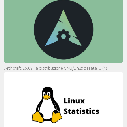
Archcraft 26.08: la distribuzione GNU/Linux basata…
(4)