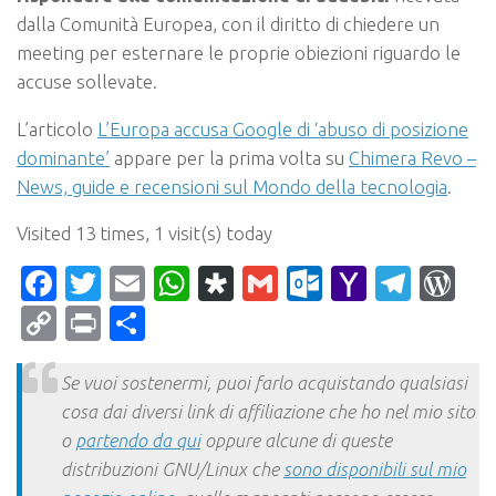
dalla Comunità Europea, con il diritto di chiedere un
meeting per esternare le proprie obiezioni riguardo le
accuse sollevate.
L’articolo
L’Europa accusa Google di ‘abuso di posizione
dominante’
appare per la prima volta su
Chimera Revo –
News, guide e recensioni sul Mondo della tecnologia
.
Visited 13 times, 1 visit(s) today
Facebook
Twitter
Email
WhatsApp
Diaspora
Gmail
Outlook.c
Yahoo
Tele
Wo
Mail
Copy
Print
Condividi
Link
Se vuoi sostenermi, puoi farlo acquistando qualsiasi
cosa dai diversi link di affiliazione che ho nel mio sito
o
partendo da qui
oppure alcune di queste
distribuzioni GNU/Linux che
sono disponibili sul mio