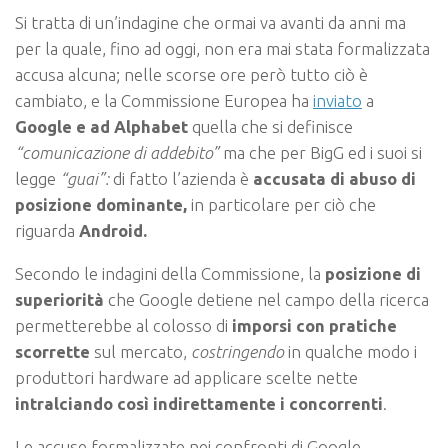
Si tratta di un’indagine che ormai va avanti da anni ma
per la quale, fino ad oggi, non era mai stata formalizzata
accusa alcuna; nelle scorse ore però tutto ciò è
cambiato, e la Commissione Europea ha
inviato
a
Google e ad Alphabet
quella che si definisce
“comunicazione di addebito”
ma che per BigG ed i suoi si
legge
“guai”:
di fatto l’azienda è
accusata di abuso di
posizione dominante,
in particolare per ciò che
riguarda
Android.
Secondo le indagini della Commissione, la
posizione di
superiorità
che Google detiene nel campo della ricerca
permetterebbe al colosso di
imporsi con pratiche
scorrette
sul mercato,
costringendo
in qualche modo i
produttori hardware ad applicare scelte nette
intralciando così indirettamente i concorrenti
.
Le accuse formalizzate nei confronti di Google