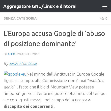
Aggregatore GNU/Linux e dintorni
Salta al contenuto
SENZA CATEGORIA
0
L’Europa accusa Google di ‘abuso
di posizione dominante’
DI
ALEX
·
20 APRILE 2016
By
Jessica Lambiase
Nel mirino dell’Antitrust in Europa Google
figura da tempo: alla Commissione non è mai
“andato a
genio”
il fatto che il big di Mountain View potesse
“imporsi” grazie all’enorme potere ottenuto col tempo
– e con i giusti mezzi – nel campo della ricerca
a
discapito dei concorrenti.