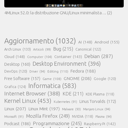
4MLinux 52.0: la distribuzione GNU/Linux minimalista…
(2)
Aggiornamento
(1032)
AI
(148)
Android
(155)
Bug
(215)
Arch Linux
(133)
Canonical
(122)
Articoli
(99)
Debian
(287)
Cloud
(148)
Container
(143)
Computer
(104)
Desktop Environment
(396)
Desktop
(160)
Fedora
(188)
DevOps
(120)
Editing
(110)
Driver
(94)
GNOME
(208)
Free Software
(157)
Google
(120)
Game
(108)
Informatica
(583)
Grafica
(124)
Internet Browser
(388)
KDE
(211)
KDE Plasma
(118)
Kernel Linux
(453)
Linus Torvalds
(172)
Kubernetes
(91)
Linux
(207)
Linux Mint
(197)
Malware
(93)
Manjaro Linux
(94)
Mozilla Firefox
(249)
NVIDIA
(118)
Microsoft
(91)
Plasma
(94)
Programmazione
(245)
Podcast
(186)
Raspberry Pi
(142)