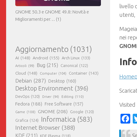
livello
GNOME 50.3 e GNOME 49.8: Novità e
utenti
Miglioramenti per…
(1)
Mageia 
nei rep
GNOME
Aggiornamento
(1031)
AI
(148)
Android
(155)
Arch Linux
(133)
Inf
Bug
(215)
Canonical
(122)
Articoli
(99)
Cloud
(148)
Container
(143)
Computer
(104)
Homep
Debian
(287)
Desktop
(160)
Desktop Environment
(396)
Scarica
DevOps
(120)
Editing
(110)
Driver
(94)
Fedora
(188)
Visited
Free Software
(157)
GNOME
(208)
Google
(120)
Game
(108)
F
Informatica
(583)
Grafica
(124)
Internet Browser
(388)
Se
KDE
(211)
KDE Plasma
(118)