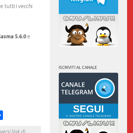
 tutti i vecchi
asma 5.6.0
e
ISCRIVITI AL CANALE
ess
y
int
Condividi
ersi link di