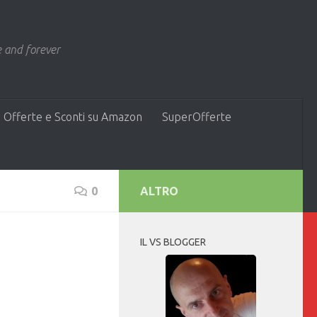
 and forever
 Offerte e Sconti su Amazon
SuperOfferte
0
ALTRO
IL VS BLOGGER