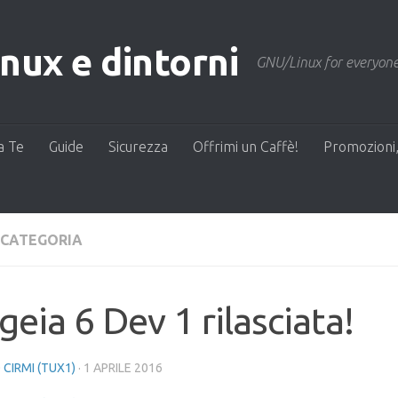
ux e dintorni
GNU/Linux for everyone
a Te
Guide
Sicurezza
Offrimi un Caffè!
Promozioni,
 CATEGORIA
eia 6 Dev 1 rilasciata!
 CIRMI (TUX1)
·
1 APRILE 2016