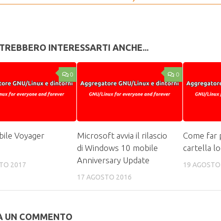
TREBBERO INTERESSARTI ANCHE...
0
0
bile Voyager
Microsoft avvia il rilascio
Come far 
di Windows 10 mobile
cartella l
Anniversary Update
TO 2017
19 AGOSTO
17 AGOSTO 2016
A UN COMMENTO