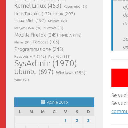
Kernel Linux
(453)
af
Kubernetes
(91)
Linux
(207)
Linus Torvalds
(172)
di
Linux Mint
(197)
Malware
(93)
ma
Manjaro Linux
(94)
Microsoft
(91)
Mozilla Firefox
(249)
NVIDIA
(118)
Se
Podcast
(186)
Plasma
(94)
ai
Programmazione
(245)
Raspberry Pi
(142)
Red Hat
(111)
SysAdmin
(1970)
Ubuntu
(697)
Windows
(195)
Wine
(91)
Se vuoi
Aprile 2016
Se vuoi
commun
L
M
M
G
V
S
D
1
2
3