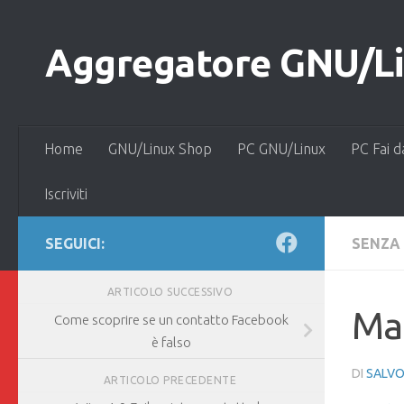
Salta al contenuto
Aggregatore GNU/Lin
Home
GNU/Linux Shop
PC GNU/Linux
PC Fai d
Iscriviti
SEGUICI:
SENZA
ARTICOLO SUCCESSIVO
Mag
Come scoprire se un contatto Facebook
è falso
DI
SALVO
ARTICOLO PRECEDENTE