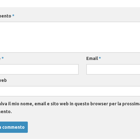
mento
*
e
*
Email
*
web
lva il mio nome, email e sito web in questo browser per la prossim
ento.