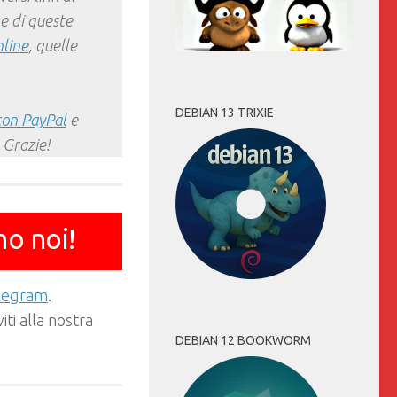
e di queste
nline
, quelle
DEBIAN 13 TRIXIE
con PayPal
e
 Grazie!
mo noi!
elegram
.
ti alla nostra
DEBIAN 12 BOOKWORM