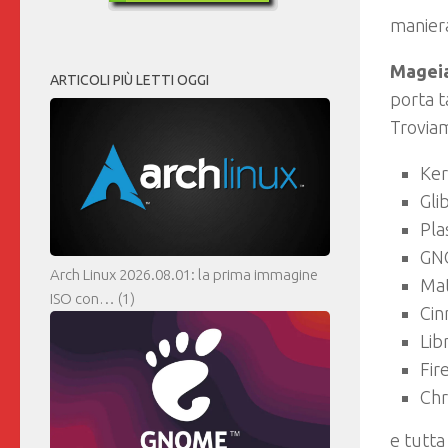
maniera
Mageia
ARTICOLI PIÙ LETTI OGGI
porta t
Troviam
Ker
Gli
Pla
GN
Arch Linux 2026.08.01: la prima immagine
Mat
ISO con…
(1)
Cin
Lib
Fir
Ch
e tutta