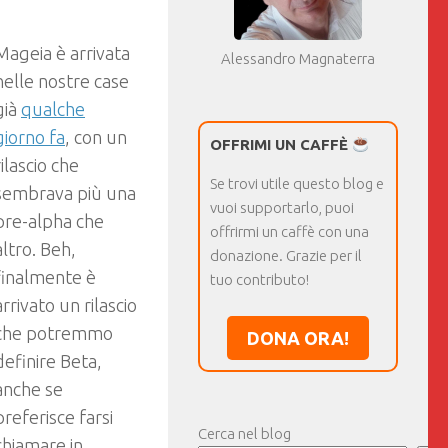
Mageia è arrivata
Alessandro Magnaterra
nelle nostre case
già
qualche
giorno fa
, con un
OFFRIMI UN CAFFÈ
rilascio che
Se trovi utile questo blog e
sembrava più una
vuoi supportarlo, puoi
pre-alpha che
offrirmi un caffè con una
altro. Beh,
donazione. Grazie per il
finalmente è
tuo contributo!
arrivato un rilascio
che potremmo
DONA ORA!
definire Beta,
anche se
preferisce farsi
Cerca nel blog
chiamare in