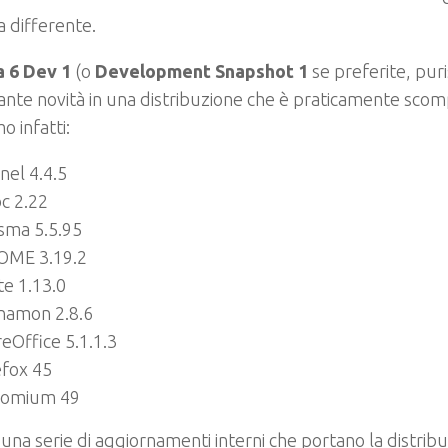
 differente.
 6 Dev 1
(o
Development Snapshot 1
se preferite, puri
ante novità in una distribuzione che è praticamente scom
o infatti:
nel 4.4.5
bc 2.22
sma 5.5.95
OME 3.19.2
e 1.13.0
namon 2.8.6
reOffice 5.1.1.3
efox 45
romium 49
 una serie di aggiornamenti interni che portano la distrib