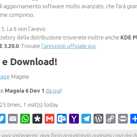
 di aggiornamento software molto avanzato, che farà gioire
, me compreso.
5. La 6 non l’avevo.
ository della distribuzione troverete inoltre anche
KDE Pl
 3.20.0
. Trovate
l’annuncio ufficiale qui
.
o e Download!
age
Mageia
te
Mageia 6 Dev 1
da qui
!
 25 times, 1 visit(s) today
acebook
Twitter
Email
WhatsApp
Diaspora
Gmail
Outlook.com
Yahoo
Telegram
WordPr
Cop
Pr
Mail
Link
 vuoi sostenermi, puoi farlo acquistando qualsiasi cosa dai div