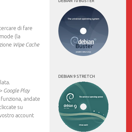
DEBIAN 10 BUSTER
cercare di fare
y mode (la
pzione
Wipe Cache
DEBIAN 9 STRETCH
lata.
-> Google Play
 funziona, andate
cliccate su
 vostro account