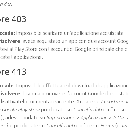
a dati
.
ore 403
ccade:
Impossibile scaricare un’applicazione acquistata.
isolvere:
avete acquistato un’app con due account Googl
tevi al Play Store con l’account di Google principale che di 
icate l’applicazione.
ore 413
ccade:
Impossibile effettuare il download di applicazion
isolvere:
bisogna rimuovere l’account Google da se stat
 disattivatelo momentaneamente. Andare su
Impostazioni
> Google Play Store
poi cliccate su
Cancella dati
e infine su
a
), adesso andate su
Impostazioni -> Applicazioni -> Tutte 
work
e poi cliccate su
Cancella dati
e infine su
Ferma
(o
Te