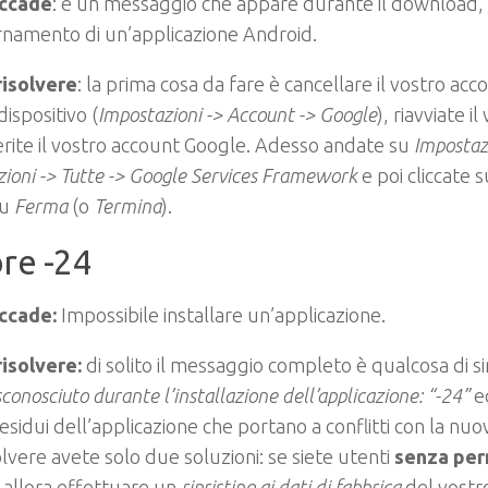
ccade
: è un messaggio che appare durante il download, l
rnamento di un’applicazione Android.
isolvere
: la prima cosa da fare è cancellare il vostro ac
dispositivo (
Impostazioni -> Account -> Google
), riavviate i
erite il vostro account Google. Adesso andate su
Impostaz
zioni -> Tutte -> Google Services Framework
e poi cliccate 
su
Ferma
(o
Termina
).
re -24
ccade:
Impossibile installare un’applicazione.
isolvere:
di solito il messaggio completo è qualcosa di s
sconosciuto durante l’installazione dell’applicazione: “-24”
e
residui dell’applicazione che portano a conflitti con la nuov
olvere avete solo due soluzioni: se siete utenti
senza per
 allora effettuare un
ripristino ai dati di fabbrica
del vostro