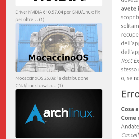
avete 
Driver NVIDIA 610.57.04 per GNU/Linux: fix
scoprit
per oltre…
(1)
solita
recuper
dell’ap
dell’ap
Root Ex
stesso 
o, se n
MocaccinoOS 26.08: la distribuzione
GNU/Linux basata…
(1)
Err
Cosa a
Come r
Andate
Cancell