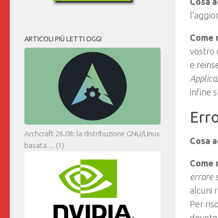
Cosa a
l’aggio
Come r
ARTICOLI PIÙ LETTI OGGI
vostro 
e reins
Applica
infine 
Erro
Archcraft 26.08: la distribuzione GNU/Linux
Cosa a
basata…
(1)
Come r
errore 
alcuni 
Per ris
dovete