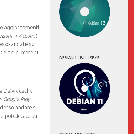
i o aggiornamenti.
zioni -> Account
Adesso andate su
es
e poi cliccate su
DEBIAN 11 BULLSEYE
a Dalvik cache.
-> Google Play
 adesso andate su
k
e poi cliccate su