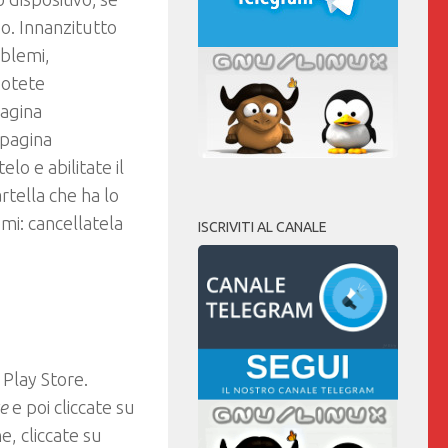
o. Innanzitutto
oblemi,
otete
pagina
 pagina
telo e abilitate il
artella che ha lo
mi: cancellatela
ISCRIVITI AL CANALE
 Play Store.
re
e poi cliccate su
ne, cliccate su