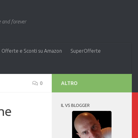
 and forever
 Offerte e Sconti su Amazon
SuperOfferte
0
ALTRO
IL VS BLOGGER
ome