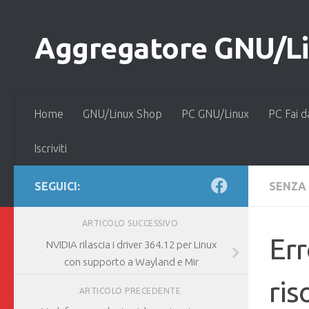
Salta al contenuto
Aggregatore GNU/Lin
Home
GNU/Linux Shop
PC GNU/Linux
PC Fai d
Iscriviti
SEGUICI:
SENZA
ARTICOLO SUCCESSIVO
Err
NVIDIA rilascia i driver 364.12 per Linux
con supporto a Wayland e Mir
ris
ARTICOLO PRECEDENTE