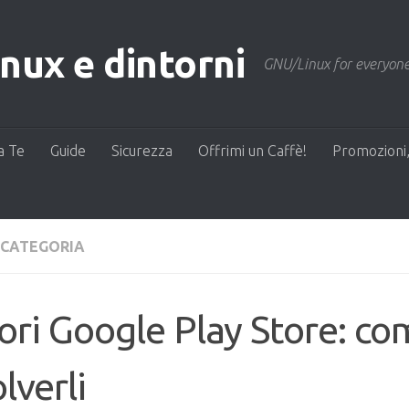
ux e dintorni
GNU/Linux for everyone
a Te
Guide
Sicurezza
Offrimi un Caffè!
Promozioni,
 CATEGORIA
ori Google Play Store: c
olverli