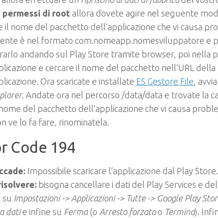
i permessi di root
allora dovete agire nel seguente mod
e il nome del pacchetto dell’applicazione che vi causa pr
mente è nel formato
com.nomeapp.nomesviluppatore
e p
arlo andando sul Play Store tramite browser, poi nella 
plicazione e cercare il nome del pacchetto nell’URL della
plicazione. Ora scaricate e installate
ES Gestore File
, avvia
plorer
. Andate ora nel percorso
/data/data
e trovate la c
nome del pacchetto dell’applicazione che vi causa proble
on ve lo fa fare, rinominatela.
or Code 194
ccade:
Impossibile scaricare l’applicazione dal Play Store.
isolvere:
bisogna cancellare i dati del Play Services e del
 su
Impostazioni -> Applicazioni -> Tutte -> Google Play Sto
a dati
e infine su
Ferma
(o
Arresto forzato
o
Termina
). Infi