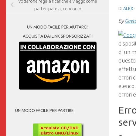
Vodafone regala ricariche e viaggi: come
DI
ALEX
·
partecipare al concorso
By
Gaet
UN MODO FACILE PER AIUTARCI!
ACQUISTA DAI LINK SPONSORIZZATI
disposi
di un 
questo 
effettu
errori 
elenco 
errori 
Erro
UN MODO FACILE PER PARTIRE
ser