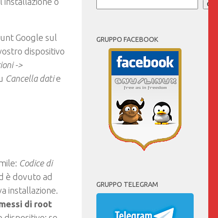
’installazione o
Cer
count Google sul
GRUPPO FACEBOOK
l vostro dispositivo
ioni ->
su
Cancella dati
e
imile:
Codice di
d è dovuto ad
GRUPPO TELEGRAM
a installazione.
messi di root
 dispositivo; se