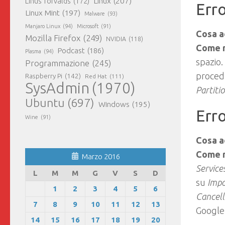
Linux
(207)
Linus Torvalds
(172)
Err
Linux Mint
(197)
Malware
(93)
Manjaro Linux
(94)
Microsoft
(91)
Cosa a
Mozilla Firefox
(249)
NVIDIA
(118)
Come r
Podcast
(186)
Plasma
(94)
spazio.
Programmazione
(245)
procedu
Raspberry Pi
(142)
Red Hat
(111)
SysAdmin
(1970)
Partiti
Ubuntu
(697)
Windows
(195)
Err
Wine
(91)
Cosa a
Come r
Marzo 2016
Service
L
M
M
G
V
S
D
su
Impo
1
2
3
4
5
6
Cancell
7
8
9
10
11
12
13
Google 
14
15
16
17
18
19
20