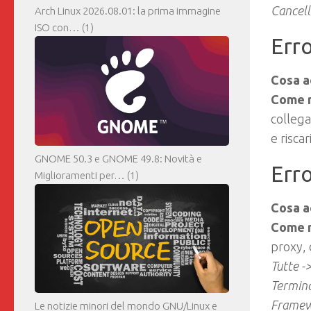
Cancell
Arch Linux 2026.08.01: la prima immagine
ISO con…
(1)
Err
Cosa a
Come r
collega
e riscar
GNOME 50.3 e GNOME 49.8: Novità e
Err
Miglioramenti per…
(1)
Cosa a
Come r
proxy,
Tutte -
Termin
Frame
Le notizie minori del mondo GNU/Linux e