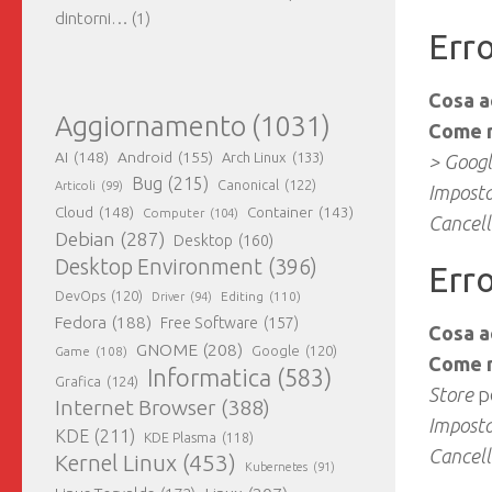
dintorni…
(1)
Err
Cosa a
Aggiornamento
(1031)
Come r
AI
(148)
Android
(155)
Arch Linux
(133)
> Googl
Bug
(215)
Canonical
(122)
Articoli
(99)
Imposta
Cloud
(148)
Container
(143)
Computer
(104)
Cancell
Debian
(287)
Desktop
(160)
Desktop Environment
(396)
Err
DevOps
(120)
Editing
(110)
Driver
(94)
Fedora
(188)
Free Software
(157)
Cosa a
GNOME
(208)
Google
(120)
Game
(108)
Come r
Informatica
(583)
Grafica
(124)
Store
p
Internet Browser
(388)
Imposta
KDE
(211)
KDE Plasma
(118)
Cancell
Kernel Linux
(453)
Kubernetes
(91)