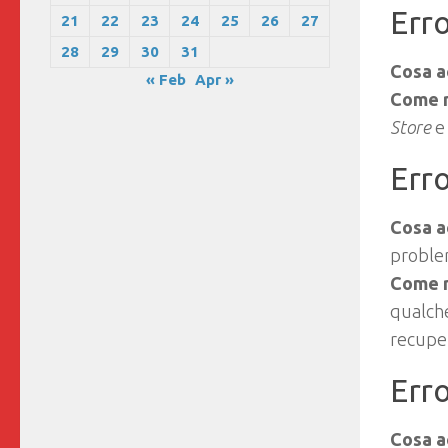
Err
21
22
23
24
25
26
27
28
29
30
31
Cosa a
« Feb
Apr »
Come r
Store
e
Err
Cosa a
problem
Come r
qualche
recuper
Err
Cosa a