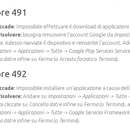
ore 491
ccade:
Impossibile effettuare il download di applicazion
isolvere:
bisogna rimuovere l’account Google da
Imposta
e.
Adesso riavviate il dispositivo e reinserite l’account. 
zioni -> Applicazioni -> Tutte -> Google Play Services Servic
a dati
e infine su
Ferma
(o
Arresto forzato
o
Termina
).
ore 492
ccade:
Impossibile installare un’applicazione a causa dell
isolvere:
Andare su
Impostazioni -> Applicazioni -> Tutte 
oi cliccate su
Cancella dati
e infine su
Ferma
(o
Termina
),
zioni -> Applicazioni -> Tutte -> Google Services Framewor
a dati
e infine su
Ferma
(o
Termina
).