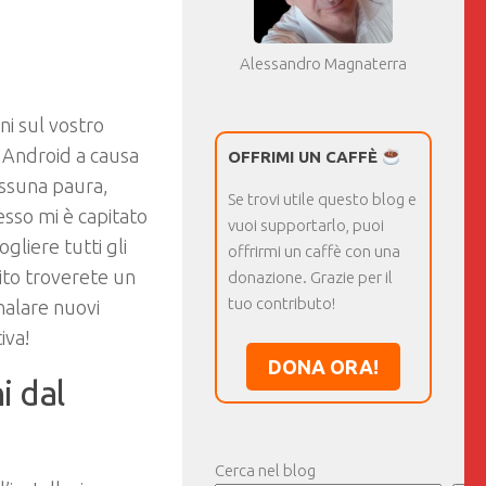
Alessandro Magnaterra
ni sul vostro
e Android a causa
OFFRIMI UN CAFFÈ
ssuna paura,
Se trovi utile questo blog e
esso mi è capitato
vuoi supportarlo, puoi
gliere tutti gli
offrirmi un caffè con una
uito troverete un
donazione. Grazie per il
tuo contributo!
gnalare nuovi
iva!
DONA ORA!
i dal
Cerca nel blog