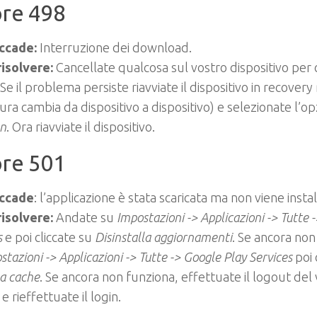
ore 498
ccade:
Interruzione dei download.
isolvere:
Cancellate qualcosa sul vostro dispositivo per 
 Se il problema persiste riavviate il dispositivo in recover
ra cambia da dispositivo a dispositivo) e selezionate l’o
on
. Ora riavviate il dispositivo.
ore 501
ccade
: l’applicazione è stata scaricata ma non viene instal
isolvere:
Andate su
Impostazioni -> Applicazioni -> Tutte 
s
e poi cliccate su
Disinstalla aggiornamenti
. Se ancora non
stazioni -> Applicazioni -> Tutte -> Google Play Services
poi 
a cache
. Se ancora non funziona, effettuate il logout del
e rieffettuate il login.