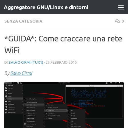
Aggregatore GNU/Linux e dintorni
Salta al contenuto
SENZA CATEGORIA
0
*GUIDA*: Come craccare una rete
WiFi
DI
SALVO CIRMI (TUX1)
·
25 FEBBRAIO 2016
By
Salvo Cirmi