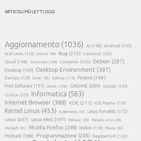
ARTICOLI PIÙ LETTI OGGI
Aggiornamento
(1036)
AI
(148)
Android
(155)
Bug
(215)
Arch Linux
(133)
Canonical
(122)
Articoli
(99)
Debian
(287)
Cloud
(148)
Container
(143)
Computer
(104)
Desktop Environment
(397)
Desktop
(163)
Fedora
(188)
DevOps
(120)
Editing
(110)
Driver
(95)
GNOME
(209)
Free Software
(157)
Game
(108)
Google
(120)
Informatica
(583)
Grafica
(125)
Internet Browser
(388)
KDE
(211)
KDE Plasma
(118)
Kernel Linux
(453)
Linus Torvalds
(172)
Kubernetes
(91)
Linux
(207)
Linux Mint
(197)
Malware
(93)
Manjaro Linux
(94)
Mozilla Firefox
(249)
NVIDIA
(118)
Microsoft
(91)
Plasma
(94)
Programmazione
(245)
Podcast
(186)
Raspberry Pi
(142)