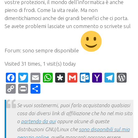
vostre protezioni, il mondo dell’informatica è anche
pieno di frodi. Come la vita reale. Ma non
dimentichiamoci anche dei grandi benefici che ci porta.
Se avete problemi lasciate un commento o scrivete sul
Forum: sono sempre disponibile
Visited 31 times, 1 visit(s) today
Facebook
Twitter
Email
WhatsApp
Diaspora
Gmail
Outlook.c
Yahoo
Tele
Wo
Mail
Copy
Print
Condividi
Link
Se vuoi sostenermi, puoi farlo acquistando qualsiasi
cosa dai diversi link di affiliazione che ho nel mio sito
o
partendo da qui
oppure alcune di queste
distribuzioni GNU/Linux che
sono disponibili sul mio
negozio online
, quelle mancanti possono essere