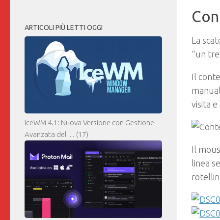
Con
ARTICOLI PIÙ LETTI OGGI
La scat
“un tre
Il cont
manuale
visita 
IceWM 4.1: Nuova Versione con Gestione
Avanzata del…
(17)
Il mous
linea s
rotelli