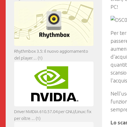
PC!
Per ter
passere
aumenta
Rhythmbox 3.5: il nuovo aggiornamento
d’acqui
del player…
(1)
quantit
scansio
l’acquis
Nell’us
funzion
sempre 
Driver NVIDIA 610.57.04 per GNU/Linux: fix
per oltre…
(1)
Lo scan