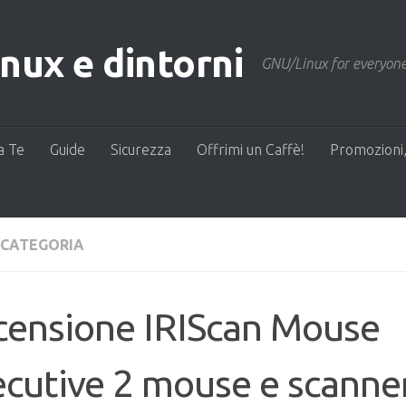
ux e dintorni
GNU/Linux for everyone
a Te
Guide
Sicurezza
Offrimi un Caffè!
Promozioni,
 CATEGORIA
censione IRIScan Mouse
cutive 2 mouse e scanne