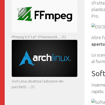
sfrutta
plastic
Pro.
FFmpeg 9.0 “Lei”: il framework…
(1)
Altre f
apertur
Lo scan
al form
Sof
Arch Linux disattiva l’adozione dei
Insiem
pacchetti…
(1)
rapido.