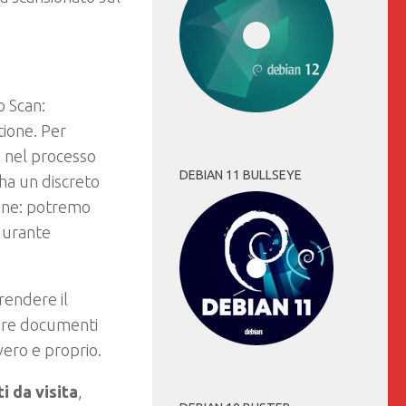
o Scan:
tione. Per
 nel processo
DEBIAN 11 BULLSEYE
 ha un discreto
ione: potremo
 durante
rendere il
nare documenti
ero e proprio.
i da visita
,