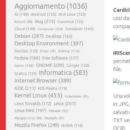
Aggiornamento
(1036)
Cardiri
AI
(148)
Android
(155)
Arch Linux
(133)
così da
Bug
(215)
Canonical
(122)
Articoli
(99)
compagn
Cloud
(148)
Container
(143)
Computer
(104)
Debian
(287)
Desktop
(163)
Desktop Environment
(397)
DevOps
(120)
Editing
(110)
Driver
(95)
IRISca
Fedora
(188)
Free Software
(157)
permett
GNOME
(209)
Game
(108)
Google
(120)
file.
Informatica
(583)
Grafica
(125)
Internet Browser
(389)
KDE
(211)
KDE Plasma
(118)
Kernel Linux
(453)
Una vol
Kubernetes
(91)
Linux
(207)
Linus Torvalds
(172)
in: JPG
Linux Mint
(197)
Malware
(93)
salvati
Manjaro Linux
(94)
Microsoft
(91)
TXT ver
Mozilla Firefox
(249)
NVIDIA
(118)
OCR).