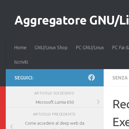
Salta al contenuto
Aggregatore GNU/Lin
Home
GNU/Linux Shop
PC GNU/Linux
PC Fai d
Iscriviti
SEGUICI:
SENZA
ARTICOLO SUCCESSIVO
Re
Microsoft Lumia 650
ARTICOLO PRECEDENTE
Exe
Come accedere al deep web da