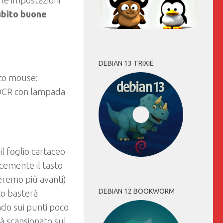
 le impostazioni
subito buone
DEBIAN 13 TRIXIE
sto mouse:
 OCR con lampada
l foglio cartaceo
cemente il tasto
eremo più avanti)
DEBIAN 12 BOOKWORM
to basterà
do sui punti poco
rà scansionato sul