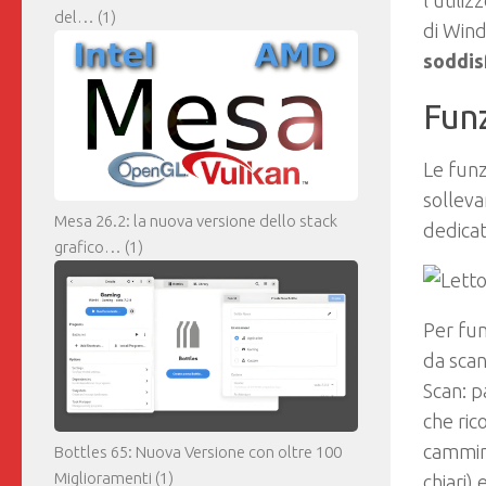
l’utili
del…
(1)
di Win
soddis
Fun
Le funz
sollev
Mesa 26.2: la nuova versione dello stack
dedicat
grafico…
(1)
Per fun
da scan
Scan: p
che ric
cammina
Bottles 65: Nuova Versione con oltre 100
Miglioramenti
(1)
chiari)