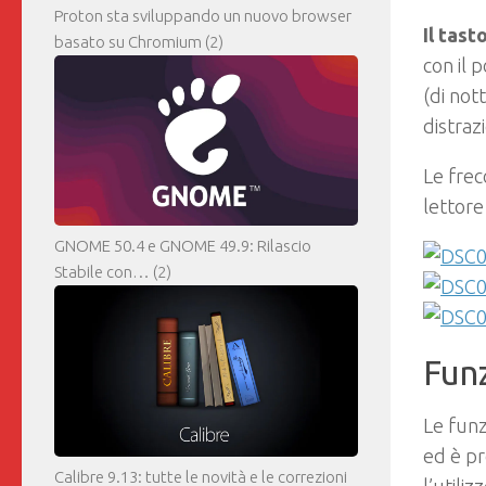
Proton sta sviluppando un nuovo browser
Il tast
basato su Chromium
(2)
con il p
(di not
distrazi
Le frec
lettore
GNOME 50.4 e GNOME 49.9: Rilascio
Stabile con…
(2)
Fun
Le fun
ed è pr
Calibre 9.13: tutte le novità e le correzioni