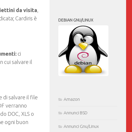
ettini da visita
,
icata; Cardiris è
DEBIAN GNU/LINUX
umenti:
ci
 cui salvare il
i salvare il file
Amazon
PDF verranno
Annunci BSD
endo DOC, XLS o
me ogni buon
Annunci Gnu/Linux