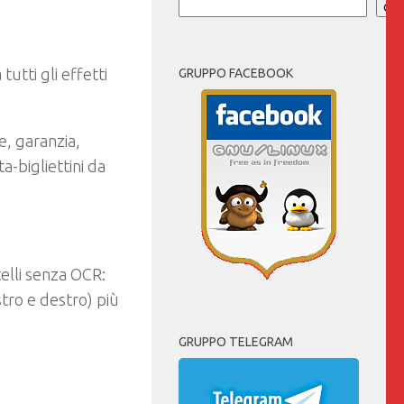
Cer
utti gli effetti
GRUPPO FACEBOOK
e, garanzia,
a-bigliettini da
telli senza OCR:
tro e destro) più
GRUPPO TELEGRAM