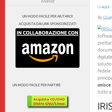
Android
DI
ALEX
·
UN MODO FACILE PER AIUTARCI!
By
Giuse
ACQUISTA DAI LINK SPONSORIZZATI
softwar
prettam
documen
digital
soluzio
fedele
princip
unisce
UN MODO FACILE PER PARTIRE
tutto a
IRI