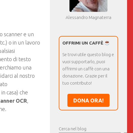
Alessandro Magnaterra
o scanner e un
c.) o in un lavoro
OFFRIMI UN CAFFÈ
alsiasi
Se trovi utile questo blog e
ento di testo
vuoi supportarlo, puoi
 cerchiamo una
offrirmi un caffè con una
darci al nostro
donazione. Grazie per il
tuo contributo!
ato
 in casa) che
DONA ORA!
scanner OCR
,
ne.
Cerca nel blog