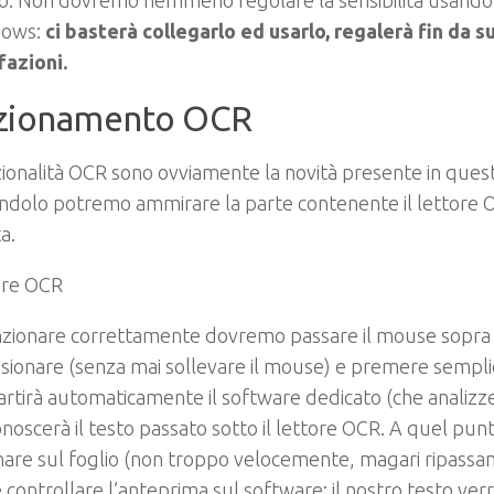
zzo. Non dovremo nemmeno regolare la sensibilità usando
dows:
ci basterà collegarlo ed usarlo, regalerà fin da 
fazioni.
zionamento OCR
ionalità OCR sono ovviamente la novità presente in que
andolo potremo ammirare la parte contenente il lettore
a.
zionare correttamente dovremo passare il mouse sopra i
sionare (senza mai sollevare il mouse) e premere sempli
artirà automaticamente il software dedicato (che analizz
onoscerà il testo passato sotto il lettore OCR. A quel pun
re sul foglio (non troppo velocemente, magari ripassan
 e controllare l’anteprima sul software: il nostro testo ver