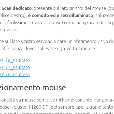
o Scan dedicato,
presente sul lato sinistro del mouse (qu
ollice destro),
è comodo ed è retroilluminato
, soluzion
te è facilissimo trovare il mouse) come non piacere (a chi
oni visive).
ce sul lato sinistro servono a dare un riferimento visivo di 
 OCR, senza dover sollevare ogni volta il mouse.
zionamento mouse
zionalità da mouse semplice mi hanno convinto: funzion
eciso il giusto! I 1200 DPI del sensore laser aiutano tant