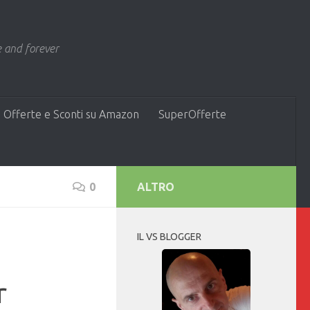
 and forever
 Offerte e Sconti su Amazon
SuperOfferte
0
ALTRO
IL VS BLOGGER
r