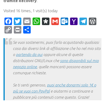
tramite Recovery
.
Visited 16 times, 1 visit(s) today
Facebook
Twitter
Email
WhatsApp
Diaspora
Gmail
Outlook.c
Yahoo
Tele
Wo
Mail
Copy
Print
Condividi
Link
Se vuoi sostenermi, puoi farlo acquistando qualsiasi
cosa dai diversi link di affiliazione che ho nel mio sito
o
partendo da qui
oppure alcune di queste
distribuzioni GNU/Linux che
sono disponibili sul mio
negozio online
, quelle mancanti possono essere
comunque richieste.
Se ti senti generoso,
puoi anche donarmi solo 1€ o
più se vuoi con PayPal
e aiutarmi a continuare a
pubblicare più contenuti come questo. Grazie!