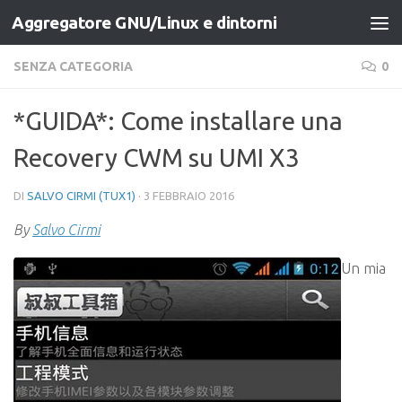
Aggregatore GNU/Linux e dintorni
Salta al contenuto
SENZA CATEGORIA
0
*GUIDA*: Come installare una
Recovery CWM su UMI X3
DI
SALVO CIRMI (TUX1)
·
3 FEBBRAIO 2016
By
Salvo Cirmi
Un mia