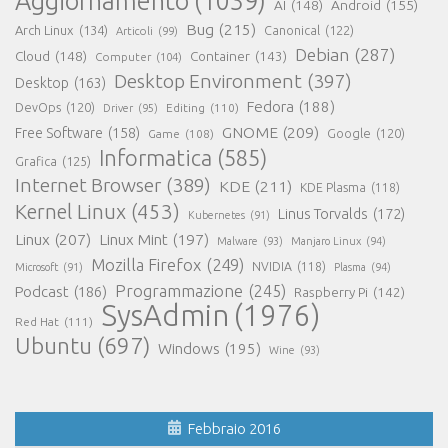
Aggiornamento
(1039)
AI
(148)
Android
(155)
Bug
(215)
Arch Linux
(134)
Canonical
(122)
Articoli
(99)
Debian
(287)
Cloud
(148)
Container
(143)
Computer
(104)
Desktop Environment
(397)
Desktop
(163)
Fedora
(188)
DevOps
(120)
Editing
(110)
Driver
(95)
GNOME
(209)
Free Software
(158)
Game
(108)
Google
(120)
Informatica
(585)
Grafica
(125)
Internet Browser
(389)
KDE
(211)
KDE Plasma
(118)
Kernel Linux
(453)
Linus Torvalds
(172)
Kubernetes
(91)
Linux
(207)
Linux Mint
(197)
Malware
(93)
Manjaro Linux
(94)
Mozilla Firefox
(249)
NVIDIA
(118)
Microsoft
(91)
Plasma
(94)
Programmazione
(245)
Podcast
(186)
Raspberry Pi
(142)
SysAdmin
(1976)
Red Hat
(111)
Ubuntu
(697)
Windows
(195)
Wine
(93)
Febbraio 2016