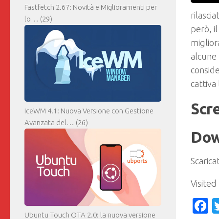
Fastfetch 2.67: Novità e Miglioramenti per
rilasci
lo…
(29)
però, i
miglio
alcune 
conside
cattiva
Scr
IceWM 4.1: Nuova Versione con Gestione
Avanzata del…
(26)
Dow
Scarica
Visited
F
Ubuntu Touch OTA 2.0: la nuova versione