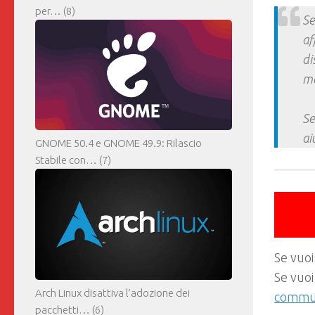
per…
(8)
Se
af
di
ma
Se
ai
GNOME 50.4 e GNOME 49.9: Rilascio
Stabile con…
(7)
Se vuoi
Se vuoi
Arch Linux disattiva l’adozione dei
commun
pacchetti…
(6)