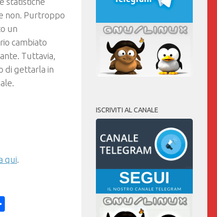
le statistiche
 e non. Purtroppo
to un
rio cambiato
ante. Tuttavia,
 di gettarla in
ale.
ISCRIVITI AL CANALE
a qui
.
ess
y
int
Condividi