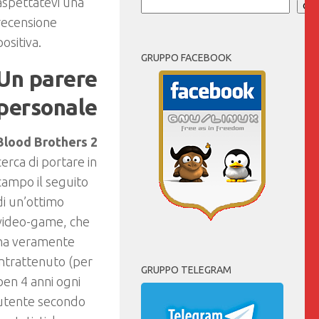
aspettatevi una
Cer
recensione
positiva.
GRUPPO FACEBOOK
Un parere
personale
Blood Brothers 2
cerca di portare in
campo il seguito
di un’ottimo
video-game, che
ha veramente
intrattenuto (per
GRUPPO TELEGRAM
ben 4 anni ogni
utente secondo