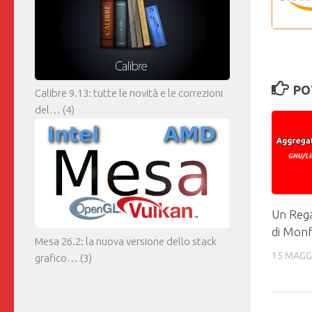
PO
Calibre 9.13: tutte le novità e le correzioni
del…
(4)
Un Rega
di Mon
Mesa 26.2: la nuova versione dello stack
15 MAGG
grafico…
(3)