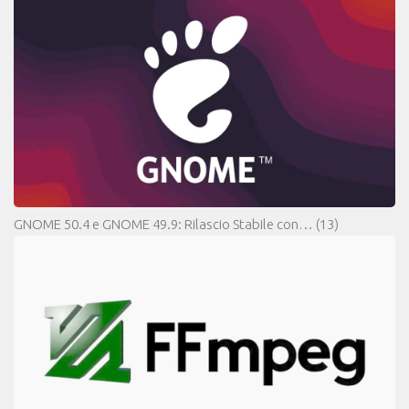
GNOME 50.4 e GNOME 49.9: Rilascio Stabile con…
(13)