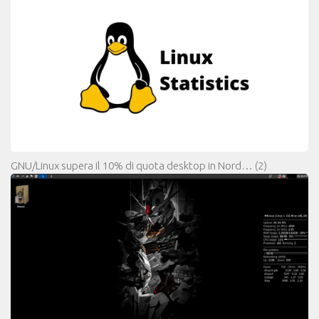
GNU/Linux supera il 10% di quota desktop in Nord…
(2)