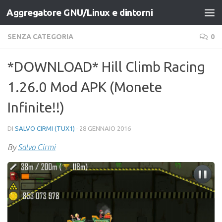
Aggregatore GNU/Linux e dintorni
Salta al contenuto
SENZA CATEGORIA
0
*DOWNLOAD* Hill Climb Racing
1.26.0 Mod APK (Monete
Infinite!!)
DI
SALVO CIRMI (TUX1)
·
28 GENNAIO 2016
By
Salvo Cirmi