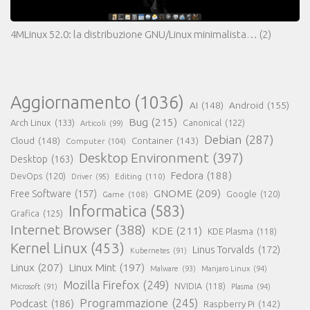
4MLinux 52.0: la distribuzione GNU/Linux minimalista…
(2)
Aggiornamento
(1036)
AI
(148)
Android
(155)
Bug
(215)
Arch Linux
(133)
Canonical
(122)
Articoli
(99)
Debian
(287)
Cloud
(148)
Container
(143)
Computer
(104)
Desktop Environment
(397)
Desktop
(163)
Fedora
(188)
DevOps
(120)
Editing
(110)
Driver
(95)
GNOME
(209)
Free Software
(157)
Game
(108)
Google
(120)
Informatica
(583)
Grafica
(125)
Internet Browser
(388)
KDE
(211)
KDE Plasma
(118)
Kernel Linux
(453)
Linus Torvalds
(172)
Kubernetes
(91)
Linux
(207)
Linux Mint
(197)
Malware
(93)
Manjaro Linux
(94)
Mozilla Firefox
(249)
NVIDIA
(118)
Microsoft
(91)
Plasma
(94)
Programmazione
(245)
Podcast
(186)
Raspberry Pi
(142)