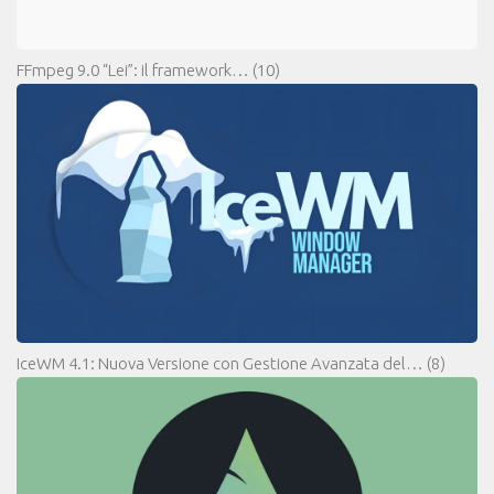
FFmpeg 9.0 “Lei”: il framework…
(10)
IceWM 4.1: Nuova Versione con Gestione Avanzata del…
(8)