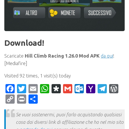
Download!
Scaricate
Hill Climb Racing 1.26.0 Mod APK
da qui
!
[Mediafire]
Visited 92 times, 1 visit(s) today
Facebook
Twitter
Email
WhatsApp
Diaspora
Gmail
Outlook.c
Yahoo
Tele
Wo
Mail
Copy
Print
Condividi
Link
Se vuoi sostenermi, puoi farlo acquistando qualsiasi
cosa dai diversi link di affiliazione che ho nel mio sito