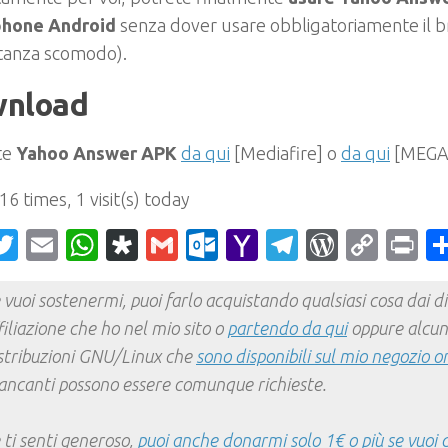
hone Android
senza dover usare obbligatoriamente il b
tanza scomodo).
nload
te
Yahoo Answer APK
da qui
[Mediafire] o
da qui
[MEGA
 16 times, 1 visit(s) today
acebook
Twitter
Email
WhatsApp
Diaspora
Gmail
Outlook.com
Yahoo
Telegram
WordPr
Cop
Pr
Mail
Link
 vuoi sostenermi, puoi farlo acquistando qualsiasi cosa dai div
filiazione che ho nel mio sito o
partendo da qui
oppure alcun
stribuzioni GNU/Linux che
sono disponibili sul mio negozio o
ncanti possono essere comunque richieste.
 ti senti generoso,
puoi anche donarmi solo 1€ o più se vuoi 