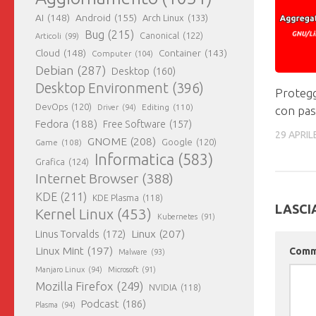
AI
(148)
Android
(155)
Arch Linux
(133)
Bug
(215)
Canonical
(122)
Articoli
(99)
Cloud
(148)
Container
(143)
Computer
(104)
Debian
(287)
Desktop
(160)
Desktop Environment
(396)
Protegg
DevOps
(120)
Editing
(110)
Driver
(94)
con pa
Fedora
(188)
Free Software
(157)
29 APRIL
GNOME
(208)
Google
(120)
Game
(108)
Informatica
(583)
Grafica
(124)
Internet Browser
(388)
KDE
(211)
KDE Plasma
(118)
LASCI
Kernel Linux
(453)
Kubernetes
(91)
Linux
(207)
Linus Torvalds
(172)
Linux Mint
(197)
Com
Malware
(93)
Manjaro Linux
(94)
Microsoft
(91)
Mozilla Firefox
(249)
NVIDIA
(118)
Podcast
(186)
Plasma
(94)