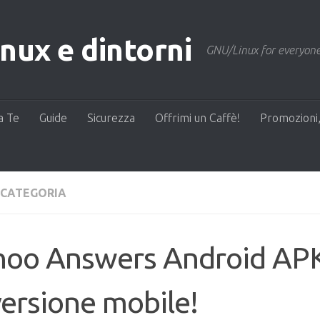
ux e dintorni
GNU/Linux for everyone
a Te
Guide
Sicurezza
Offrimi un Caffè!
Promozioni,
 CATEGORIA
hoo Answers Android APK
versione mobile!