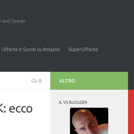
 and forever
 Offerte e Sconti su Amazon
SuperOfferte
0
ALTRO
IL VS BLOGGER
: ecco