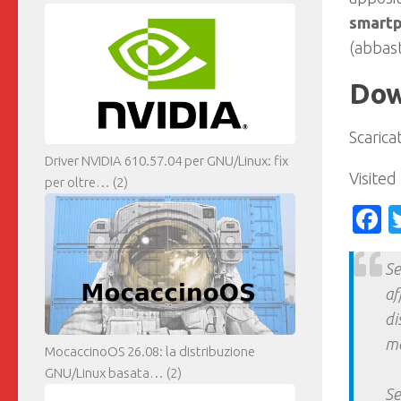
smartp
(abbas
Dow
Scarica
Driver NVIDIA 610.57.04 per GNU/Linux: fix
Visited
per oltre…
(2)
F
Se
af
di
ma
MocaccinoOS 26.08: la distribuzione
GNU/Linux basata…
(2)
Se