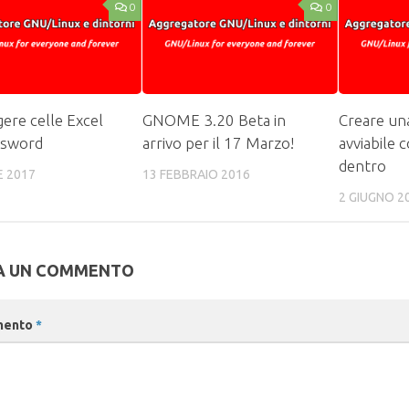
0
0
ere celle Excel
GNOME 3.20 Beta in
Creare un
ssword
arrivo per il 17 Marzo!
avviabile 
dentro
E 2017
13 FEBBRAIO 2016
2 GIUGNO 2
A UN COMMENTO
mento
*