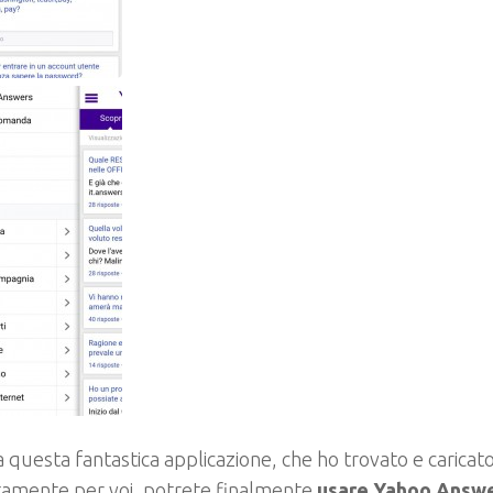
a questa fantastica applicazione, che ho trovato e caricat
tamente per voi, potrete finalmente
usare Yahoo Answe