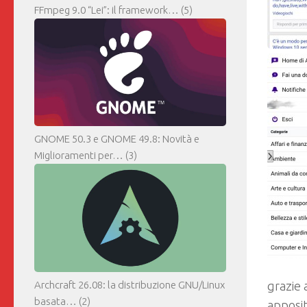
FFmpeg 9.0 “Lei”: il framework…
(5)
GNOME 50.3 e GNOME 49.8: Novità e
Miglioramenti per…
(3)
Archcraft 26.08: la distribuzione GNU/Linux
grazie 
basata…
(2)
apposi