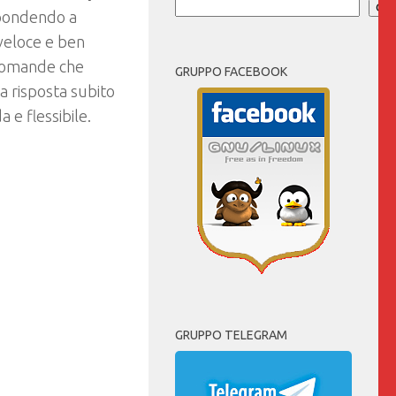
Cer
spondendo a
veloce e ben
e domande che
GRUPPO FACEBOOK
a risposta subito
 e flessibile.
GRUPPO TELEGRAM