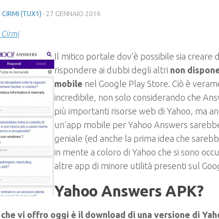
 CIRMI (TUX1)
·
27 GENNAIO 2016
 Cirmi
Il mitico portale dov’è possibile sia crear
rispondere ai dubbi degli altri
non dispone
mobile
nel Google Play Store. Ciò è vera
incredibile, non solo considerando che An
più importanti risorse web di Yahoo, ma a
un’app mobile per Yahoo Answers sareb
geniale (ed anche la prima idea che sareb
in mente a coloro di Yahoo che si sono occu
altre app di minore utilità presenti sul Goo
Yahoo Answers APK?
 che vi offro oggi è il download di una versione di Y