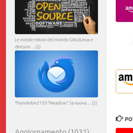
Le notizie minori del mondo GNU/Linux e
dintorni…
(2)
Thunderbird 153 “Meadow”: la nuova…
(2)
PO
Aggiornamento
(1031)