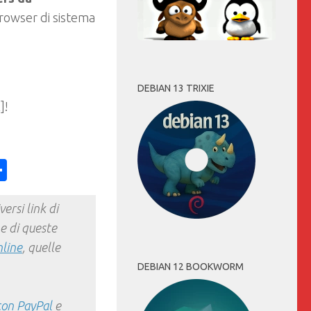
rowser di sistema
DEBIAN 13 TRIXIE
]!
ess
y
int
Condividi
ersi link di
e di queste
nline
, quelle
DEBIAN 12 BOOKWORM
con PayPal
e