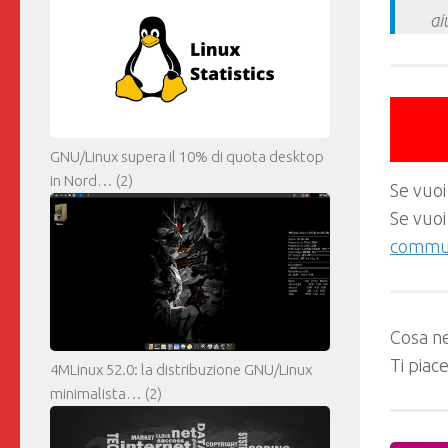
ai
GNU/Linux supera il 10% di quota desktop
in Nord…
(2)
Se vuoi
Se vuoi
commun
Cosa ne
Ti piac
4MLinux 52.0: la distribuzione GNU/Linux
minimalista…
(2)