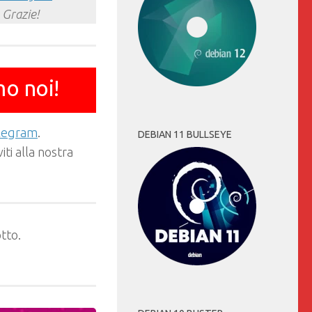
 Grazie!
mo noi!
elegram
.
DEBIAN 11 BULLSEYE
ti alla nostra
tto.