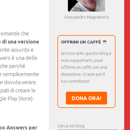
Alessandro Magnaterra
e domande che
 di una versione
OFFRIMI UN CAFFÈ
mente assurdo e
Se trovi utile questo blog e
swers è una delle
vuoi supportarlo, puoi
nche perché
offrirmi un caffè con una
be semplicemente
donazione. Grazie per il
tuo contributo!
be dovuta venire
pati di creare le
DONA ORA!
gle Play Store).
Cerca nel blog
ahoo Answers per