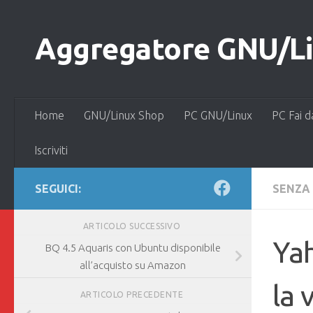
Salta al contenuto
Aggregatore GNU/Lin
Home
GNU/Linux Shop
PC GNU/Linux
PC Fai d
Iscriviti
SEGUICI:
SENZA
ARTICOLO SUCCESSIVO
Ya
BQ 4.5 Aquaris con Ubuntu disponibile
all’acquisto su Amazon
la 
ARTICOLO PRECEDENTE