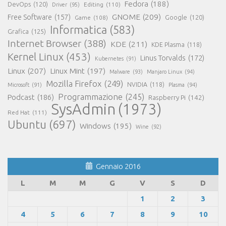
Fedora
(188)
DevOps
(120)
Editing
(110)
Driver
(95)
GNOME
(209)
Free Software
(157)
Game
(108)
Google
(120)
Informatica
(583)
Grafica
(125)
Internet Browser
(388)
KDE
(211)
KDE Plasma
(118)
Kernel Linux
(453)
Linus Torvalds
(172)
Kubernetes
(91)
Linux
(207)
Linux Mint
(197)
Malware
(93)
Manjaro Linux
(94)
Mozilla Firefox
(249)
NVIDIA
(118)
Microsoft
(91)
Plasma
(94)
Programmazione
(245)
Podcast
(186)
Raspberry Pi
(142)
SysAdmin
(1973)
Red Hat
(111)
Ubuntu
(697)
Windows
(195)
Wine
(92)
Gennaio 2016
L
M
M
G
V
S
D
1
2
3
4
5
6
7
8
9
10