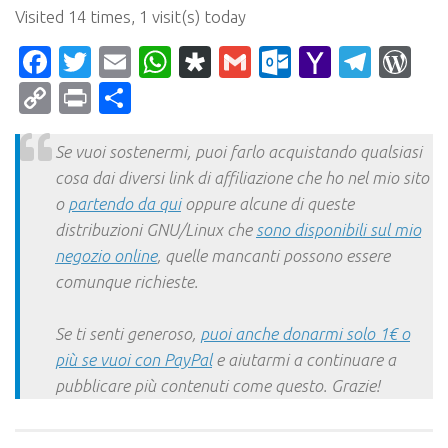
Visited 14 times, 1 visit(s) today
Facebook
Twitter
Email
WhatsApp
Diaspora
Gmail
Outlook.c
Yahoo
Tele
Wo
Mail
Copy
Print
Condividi
Link
Se vuoi sostenermi, puoi farlo acquistando qualsiasi
cosa dai diversi link di affiliazione che ho nel mio sito
o
partendo da qui
oppure alcune di queste
distribuzioni GNU/Linux che
sono disponibili sul mio
negozio online
, quelle mancanti possono essere
comunque richieste.
Se ti senti generoso,
puoi anche donarmi solo 1€ o
più se vuoi con PayPal
e aiutarmi a continuare a
pubblicare più contenuti come questo. Grazie!