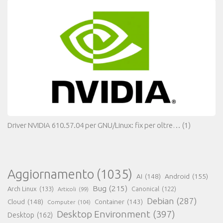
Driver NVIDIA 610.57.04 per GNU/Linux: fix per oltre…
(1)
Aggiornamento
(1035)
AI
(148)
Android
(155)
Bug
(215)
Arch Linux
(133)
Canonical
(122)
Articoli
(99)
Debian
(287)
Cloud
(148)
Container
(143)
Computer
(104)
Desktop Environment
(397)
Desktop
(162)