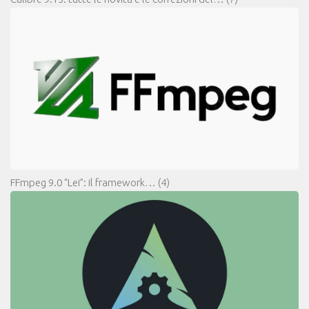
FFmpeg 9.0 “Lei”: il framework…
(4)