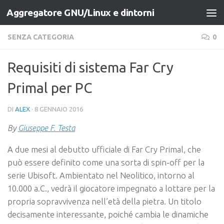
Aggregatore GNU/Linux e dintorni
Salta al contenuto
SENZA CATEGORIA
0
Requisiti di sistema Far Cry
Primal per PC
DI
ALEX
·
8 GENNAIO 2016
By
Giuseppe F. Testa
A due mesi al debutto ufficiale di Far Cry Primal, che
può essere definito come una sorta di spin-off per la
serie Ubisoft. Ambientato nel Neolitico, intorno al
10.000 a.C., vedrà il giocatore impegnato a lottare per la
propria sopravvivenza nell’età della pietra. Un titolo
decisamente interessante, poiché cambia le dinamiche