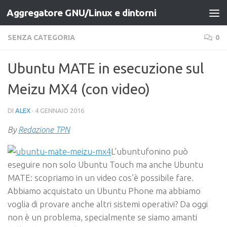
Aggregatore GNU/Linux e dintorni
Salta al contenuto
SENZA CATEGORIA
0
Ubuntu MATE in esecuzione sul
Meizu MX4 (con video)
DI
ALEX
·
4 GENNAIO 2016
By
Redazione TPN
L’ubuntufonino può
eseguire non solo Ubuntu Touch ma anche Ubuntu
MATE: scopriamo in un video cos’è possibile fare.
Abbiamo acquistato un Ubuntu Phone ma abbiamo
voglia di provare anche altri sistemi operativi? Da oggi
non è un problema, specialmente se siamo amanti