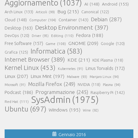
Aggiornamento
(1037)
AI
(148)
Android
(155)
Bug
(215)
Arch Linux
(133)
Canonical
(122)
Articoli
(99)
Debian
(287)
Cloud
(148)
Container
(143)
Computer
(104)
Desktop Environment
(397)
Desktop
(163)
Fedora
(188)
DevOps
(120)
Editing
(110)
Driver
(95)
GNOME
(209)
Free Software
(157)
Game
(108)
Google
(120)
Informatica
(583)
Grafica
(125)
Internet Browser
(389)
KDE
(211)
KDE Plasma
(118)
Kernel Linux
(453)
Linus Torvalds
(172)
Kubernetes
(91)
Linux
(207)
Linux Mint
(197)
Malware
(93)
Manjaro Linux
(94)
Mozilla Firefox
(249)
NVIDIA
(118)
Microsoft
(91)
Plasma
(94)
Programmazione
(245)
Podcast
(186)
Raspberry Pi
(142)
SysAdmin
(1975)
Red Hat
(111)
Ubuntu
(697)
Windows
(195)
Wine
(92)
Gennaio 2016