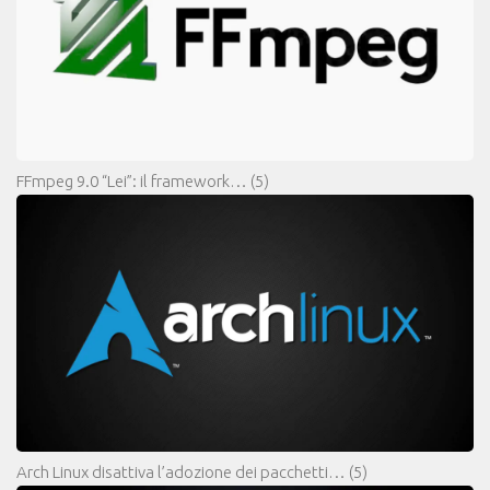
FFmpeg 9.0 “Lei”: il framework…
(5)
Arch Linux disattiva l’adozione dei pacchetti…
(5)