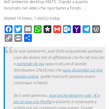
dell’ambiente desktop MATE. Stando a quanto
mostrato nel video che riportiamo a fondo …
Visited 14 times, 1 visit(s) today
Facebook
Twitter
Email
WhatsApp
Diaspora
Gmail
Outlook.c
Yahoo
Tele
Wo
Mail
Copy
Print
Condividi
Link
Se vuoi sostenermi, puoi farlo acquistando qualsiasi
cosa dai diversi link di affiliazione che ho nel mio sito
o
partendo da qui
oppure alcune di queste
distribuzioni GNU/Linux che
sono disponibili sul mio
negozio online
, quelle mancanti possono essere
comunque richieste.
Se ti senti generoso,
puoi anche donarmi solo 1€ o
più se vuoi con PayPal
e aiutarmi a continuare a
pubblicare più contenuti come questo. Grazie!