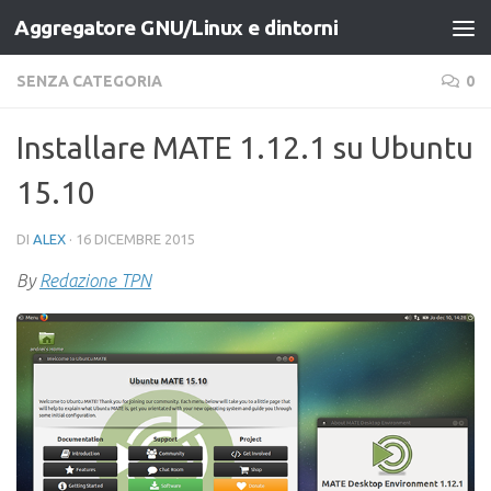
Aggregatore GNU/Linux e dintorni
Salta al contenuto
SENZA CATEGORIA
0
Installare MATE 1.12.1 su Ubuntu
15.10
DI
ALEX
·
16 DICEMBRE 2015
By
Redazione TPN