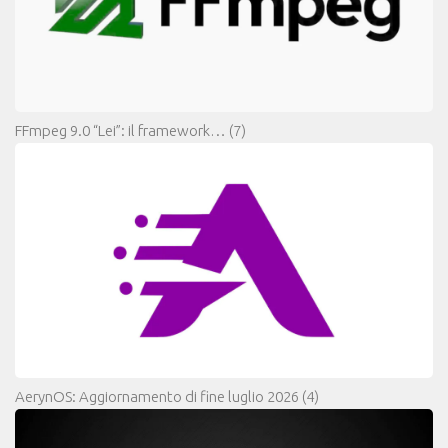
FFmpeg 9.0 “Lei”: il framework…
(7)
AerynOS: Aggiornamento di fine luglio 2026
(4)