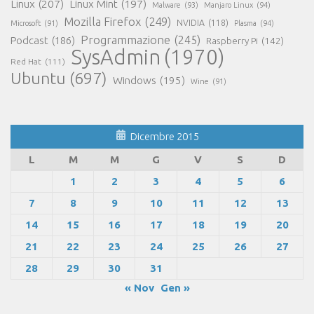
Linux
(207)
Linux Mint
(197)
Malware
(93)
Manjaro Linux
(94)
Mozilla Firefox
(249)
NVIDIA
(118)
Microsoft
(91)
Plasma
(94)
Programmazione
(245)
Podcast
(186)
Raspberry Pi
(142)
SysAdmin
(1970)
Red Hat
(111)
Ubuntu
(697)
Windows
(195)
Wine
(91)
Dicembre 2015
L
M
M
G
V
S
D
1
2
3
4
5
6
7
8
9
10
11
12
13
14
15
16
17
18
19
20
21
22
23
24
25
26
27
28
29
30
31
« Nov
Gen »