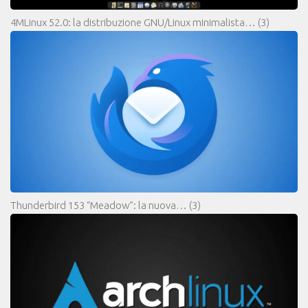
4MLinux 52.0: la distribuzione GNU/Linux minimalista…
(3)
Thunderbird 153 “Meadow”: la nuova…
(3)