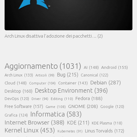
Arch Linux disattiva l’adozione dei pacchetti…
(2)
Aggiornamento
(1031)
AI
(148)
Android
(155)
Bug
(215)
Arch Linux
(133)
Canonical
(122)
Articoli
(99)
Debian
(287)
Cloud
(148)
Container
(143)
Computer
(104)
Desktop Environment
(396)
Desktop
(160)
Fedora
(188)
DevOps
(120)
Editing
(110)
Driver
(94)
GNOME
(208)
Free Software
(157)
Google
(120)
Game
(108)
Informatica
(583)
Grafica
(124)
Internet Browser
(388)
KDE
(211)
KDE Plasma
(118)
Kernel Linux
(453)
Linus Torvalds
(172)
Kubernetes
(91)