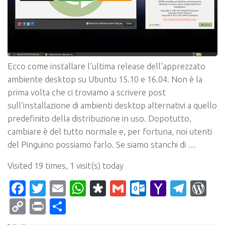
Ecco come installare l’ultima release dell’apprezzato
ambiente desktop su Ubuntu 15.10 e 16.04. Non è la
prima volta che ci troviamo a scrivere post
sull’installazione di ambienti desktop alternativi a quello
predefinito della distribuzione in uso. Dopotutto,
cambiare è del tutto normale e, per fortuna, noi utenti
del Pinguino possiamo farlo. Se siamo stanchi di …
Visited 19 times, 1 visit(s) today
Facebook
Twitter
Email
WhatsApp
Diaspora
Gmail
Outlook.c
Yahoo
Tele
Wo
Mail
Copy
Print
Condividi
Link