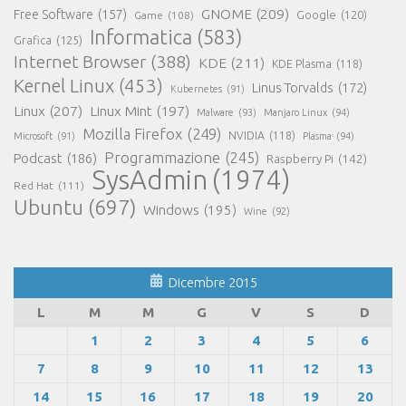
GNOME
(209)
Free Software
(157)
Game
(108)
Google
(120)
Informatica
(583)
Grafica
(125)
Internet Browser
(388)
KDE
(211)
KDE Plasma
(118)
Kernel Linux
(453)
Linus Torvalds
(172)
Kubernetes
(91)
Linux
(207)
Linux Mint
(197)
Malware
(93)
Manjaro Linux
(94)
Mozilla Firefox
(249)
NVIDIA
(118)
Microsoft
(91)
Plasma
(94)
Programmazione
(245)
Podcast
(186)
Raspberry Pi
(142)
SysAdmin
(1974)
Red Hat
(111)
Ubuntu
(697)
Windows
(195)
Wine
(92)
Dicembre 2015
L
M
M
G
V
S
D
1
2
3
4
5
6
7
8
9
10
11
12
13
14
15
16
17
18
19
20