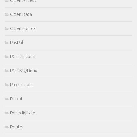
Open Access
Open Data
Open Source
PayPal
PC e dintorni
PC GNU/Linux
Promozioni
Robot
Rosadigitale
Router