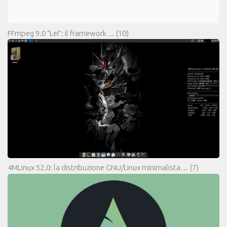
FFmpeg 9.0 “Lei”: il framework…
(10)
4MLinux 52.0: la distribuzione GNU/Linux minimalista…
(7)