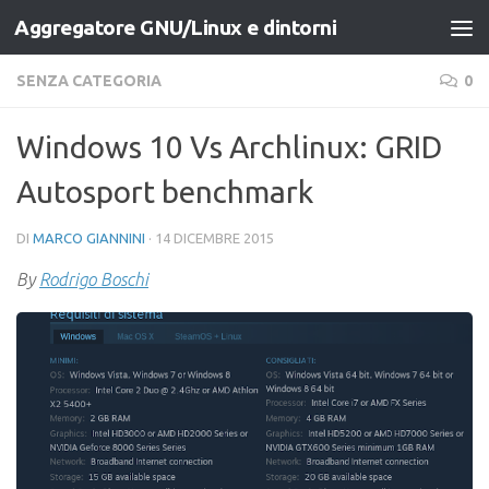
Aggregatore GNU/Linux e dintorni
Salta al contenuto
SENZA CATEGORIA
0
Windows 10 Vs Archlinux: GRID
Autosport benchmark
DI
MARCO GIANNINI
·
14 DICEMBRE 2015
By
Rodrigo Boschi