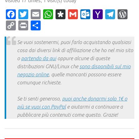
Visited 17 times, 1 visit(s) today
Facebook
Twitter
Email
WhatsApp
Diaspora
Gmail
Outlook.c
Yahoo
Tele
Wo
Mail
Copy
Print
Condividi
Link
Se vuoi sostenermi, puoi farlo acquistando qualsiasi
cosa dai diversi link di affiliazione che ho nel mio sito
o
partendo da qui
oppure alcune di queste
distribuzioni GNU/Linux che
sono disponibili sul mio
negozio online
, quelle mancanti possono essere
comunque richieste.
Se ti senti generoso,
puoi anche donarmi solo 1€ o
più se vuoi con PayPal
e aiutarmi a continuare a
pubblicare più contenuti come questo. Grazie!