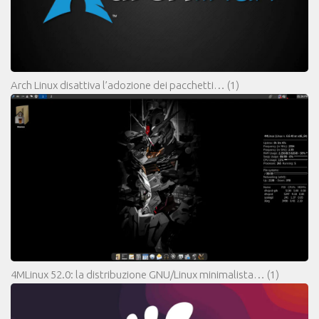
Arch Linux disattiva l’adozione dei pacchetti…
(1)
4MLinux 52.0: la distribuzione GNU/Linux minimalista…
(1)