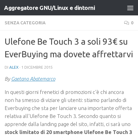
Aggregatore GNU/Linux e dintorni
Salta al contenuto
SENZA CATEGORIA
0
Ulefone Be Touch 3 a soli 93€ su
EverBuying ma dovete affrettarvi
DI
ALEX
·
1 DICEMBRE 2015
By
Gaetano Abatemarco
In questi giorni frenetici di promozioni c’è chi ancora
non ha smesso di viziare gli utenti: stiamo parlando di
Everbuying che sta per lanciare una importante offerta
relativa all’Ulefone Be Touch 3. Secondo quanto si
apprende dalla landing page del sito, infatti, ci sarà uno
stock limitato di 20 smartphone Ulefone Be Touch 3