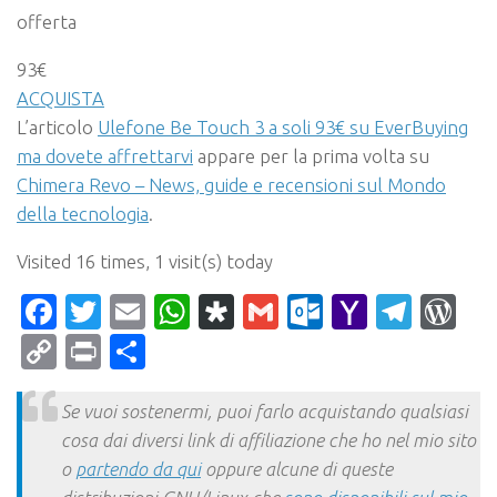
offerta
93€
ACQUISTA
L’articolo
Ulefone Be Touch 3 a soli 93€ su EverBuying
ma dovete affrettarvi
appare per la prima volta su
Chimera Revo – News, guide e recensioni sul Mondo
della tecnologia
.
Visited 16 times, 1 visit(s) today
Facebook
Twitter
Email
WhatsApp
Diaspora
Gmail
Outlook.c
Yahoo
Tele
Wo
Mail
Copy
Print
Condividi
Link
Se vuoi sostenermi, puoi farlo acquistando qualsiasi
cosa dai diversi link di affiliazione che ho nel mio sito
o
partendo da qui
oppure alcune di queste