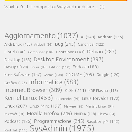
Wayfire 0.11: il compositor Wayland modulare…
(1)
Aggiornamento
(1037)
AI
(148)
Android
(155)
Bug
(215)
Arch Linux
(133)
Canonical
(122)
Articoli
(99)
Debian
(287)
Cloud
(148)
Container
(143)
Computer
(104)
Desktop Environment
(397)
Desktop
(163)
Fedora
(188)
DevOps
(120)
Editing
(110)
Driver
(95)
GNOME
(209)
Free Software
(157)
Game
(108)
Google
(120)
Informatica
(583)
Grafica
(125)
Internet Browser
(389)
KDE
(211)
KDE Plasma
(118)
Kernel Linux
(453)
Linus Torvalds
(172)
Kubernetes
(91)
Linux
(207)
Linux Mint
(197)
Malware
(93)
Manjaro Linux
(94)
Mozilla Firefox
(249)
NVIDIA
(118)
Microsoft
(91)
Plasma
(94)
Programmazione
(245)
Podcast
(186)
Raspberry Pi
(142)
SysAdmin
(1975)
Red Hat
(111)