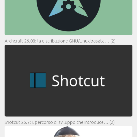
Archcraft 26.08: la distribuzione GNU/Linux basata…
(2)
Shotcut 26.7: il percorso di sviluppo che introduce…
(2)