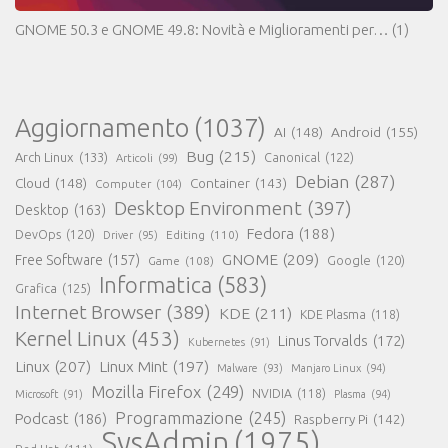
GNOME 50.3 e GNOME 49.8: Novità e Miglioramenti per…
(1)
Aggiornamento
(1037)
AI
(148)
Android
(155)
Bug
(215)
Arch Linux
(133)
Canonical
(122)
Articoli
(99)
Debian
(287)
Cloud
(148)
Container
(143)
Computer
(104)
Desktop Environment
(397)
Desktop
(163)
Fedora
(188)
DevOps
(120)
Editing
(110)
Driver
(95)
GNOME
(209)
Free Software
(157)
Game
(108)
Google
(120)
Informatica
(583)
Grafica
(125)
Internet Browser
(389)
KDE
(211)
KDE Plasma
(118)
Kernel Linux
(453)
Linus Torvalds
(172)
Kubernetes
(91)
Linux
(207)
Linux Mint
(197)
Malware
(93)
Manjaro Linux
(94)
Mozilla Firefox
(249)
NVIDIA
(118)
Microsoft
(91)
Plasma
(94)
Programmazione
(245)
Podcast
(186)
Raspberry Pi
(142)
SysAdmin
(1975)