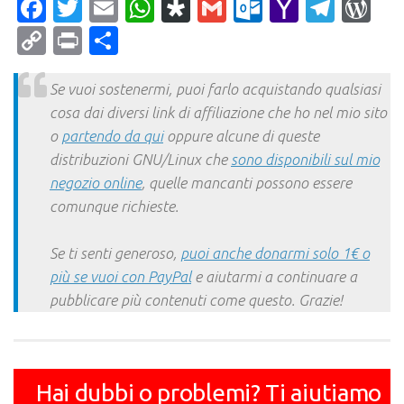
Facebook
Twitter
Email
WhatsApp
Diaspora
Gmail
Outlook.c
Yahoo
Tele
Wo
Mail
Copy
Print
Condividi
Link
Se vuoi sostenermi, puoi farlo acquistando qualsiasi
cosa dai diversi link di affiliazione che ho nel mio sito
o
partendo da qui
oppure alcune di queste
distribuzioni GNU/Linux che
sono disponibili sul mio
negozio online
, quelle mancanti possono essere
comunque richieste.
Se ti senti generoso,
puoi anche donarmi solo 1€ o
più se vuoi con PayPal
e aiutarmi a continuare a
pubblicare più contenuti come questo. Grazie!
Hai dubbi o problemi? Ti aiutiamo