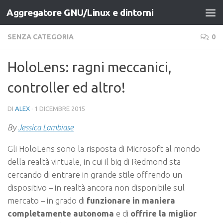
Aggregatore GNU/Linux e dintorni
Salta al contenuto
SENZA CATEGORIA
0
HoloLens: ragni meccanici,
controller ed altro!
DI
ALEX
·
1 DICEMBRE 2015
By
Jessica Lambiase
Gli HoloLens sono la risposta di Microsoft al mondo
della realtà virtuale, in cui il big di Redmond sta
cercando di entrare in grande stile offrendo un
dispositivo – in realtà ancora non disponibile sul
mercato – in grado di
funzionare in maniera
completamente autonoma
e di
offrire la miglior