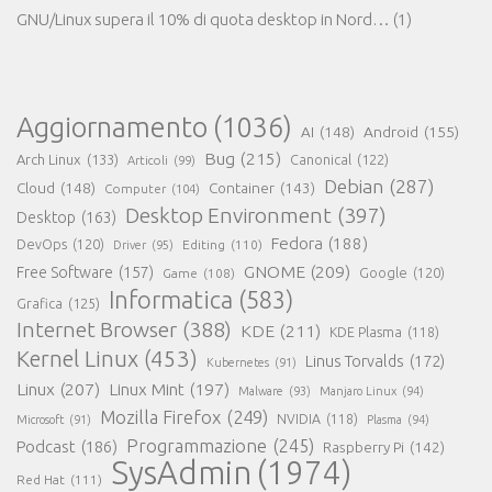
GNU/Linux supera il 10% di quota desktop in Nord…
(1)
Aggiornamento
(1036)
AI
(148)
Android
(155)
Bug
(215)
Arch Linux
(133)
Canonical
(122)
Articoli
(99)
Debian
(287)
Cloud
(148)
Container
(143)
Computer
(104)
Desktop Environment
(397)
Desktop
(163)
Fedora
(188)
DevOps
(120)
Editing
(110)
Driver
(95)
GNOME
(209)
Free Software
(157)
Game
(108)
Google
(120)
Informatica
(583)
Grafica
(125)
Internet Browser
(388)
KDE
(211)
KDE Plasma
(118)
Kernel Linux
(453)
Linus Torvalds
(172)
Kubernetes
(91)
Linux
(207)
Linux Mint
(197)
Malware
(93)
Manjaro Linux
(94)
Mozilla Firefox
(249)
NVIDIA
(118)
Microsoft
(91)
Plasma
(94)
Programmazione
(245)
Podcast
(186)
Raspberry Pi
(142)
SysAdmin
(1974)
Red Hat
(111)