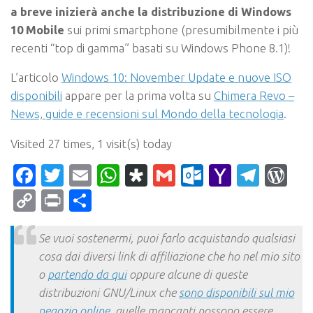
a breve inizierà anche la distribuzione di Windows
10 Mobile
sui primi smartphone (presumibilmente i più
recenti “top di gamma” basati su Windows Phone 8.1)!
L’articolo
Windows 10: November Update e nuove ISO
disponibili
appare per la prima volta su
Chimera Revo –
News, guide e recensioni sul Mondo della tecnologia
.
Visited 27 times, 1 visit(s) today
Facebook
Twitter
Email
WhatsApp
Diaspora
Gmail
Outlook.c
Yahoo
Tele
Wo
Mail
Copy
Print
Condividi
Link
Se vuoi sostenermi, puoi farlo acquistando qualsiasi
cosa dai diversi link di affiliazione che ho nel mio sito
o
partendo da qui
oppure alcune di queste
distribuzioni GNU/Linux che
sono disponibili sul mio
negozio online
, quelle mancanti possono essere