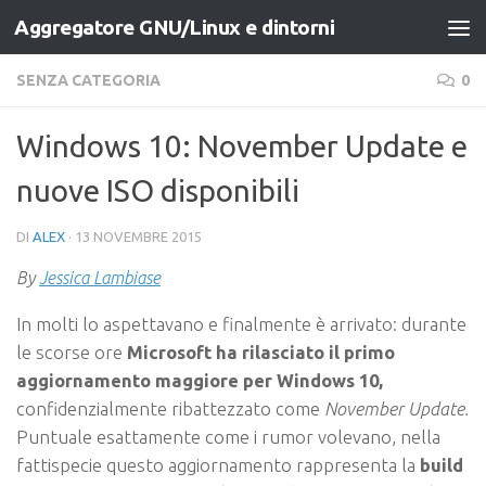
Aggregatore GNU/Linux e dintorni
Salta al contenuto
SENZA CATEGORIA
0
Windows 10: November Update e
nuove ISO disponibili
DI
ALEX
·
13 NOVEMBRE 2015
By
Jessica Lambiase
In molti lo aspettavano e finalmente è arrivato: durante
le scorse ore
Microsoft ha rilasciato il primo
aggiornamento maggiore per Windows 10,
confidenzialmente ribattezzato come
November Update.
Puntuale esattamente come i rumor volevano, nella
fattispecie questo aggiornamento rappresenta la
build