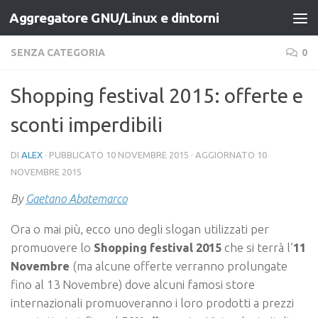
Aggregatore GNU/Linux e dintorni
Salta al contenuto
SENZA CATEGORIA
0
Shopping festival 2015: offerte e
sconti imperdibili
DI
ALEX
· PUBBLICATO
10 NOVEMBRE 2015
· AGGIORNATO
10
NOVEMBRE 2015
By
Gaetano Abatemarco
Ora o mai più, ecco uno degli slogan utilizzati per
promuovere lo
Shopping festival 2015
che si terrà l’
11
Novembre
(ma alcune offerte verranno prolungate
fino al 13 Novembre) dove alcuni famosi store
internazionali promuoveranno i loro prodotti a prezzi