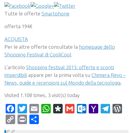
Tutte le offerte
Smartphone
offerta 194€
ACQUISTA
Per le altre offerte consultate la
homepage dello
Shopping Festival di CooliCool
.
L’articolo
Shopping festival 2015: offerte e sconti
imperdibili
appare per la prima volta su
Chimera Revo –
News, guide e recensioni sul Mondo della tecnologia
.
Visited 1.108 times, 3 visit(s) today
Facebook
Twitter
Email
WhatsApp
Diaspora
Gmail
Outlook.c
Yahoo
Tele
Wo
Mail
Copy
Print
Condividi
Link