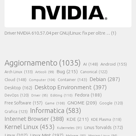
Driver NVIDIA 610.57.04 per GNU/Linux: fix per oltre…
(1)
Aggiornamento
(1035)
AI
(148)
Android
(155)
Bug
(215)
Arch Linux
(133)
Canonical
(122)
Articoli
(99)
Debian
(287)
Cloud
(148)
Container
(143)
Computer
(104)
Desktop Environment
(397)
Desktop
(162)
Fedora
(188)
DevOps
(120)
Editing
(110)
Driver
(95)
GNOME
(209)
Free Software
(157)
Game
(108)
Google
(120)
Informatica
(583)
Grafica
(125)
Internet Browser
(388)
KDE
(211)
KDE Plasma
(118)
Kernel Linux
(453)
Linus Torvalds
(172)
Kubernetes
(91)
Linux
(207)
Linux Mint
(197)
Malware
(93)
Manjaro Linux
(94)