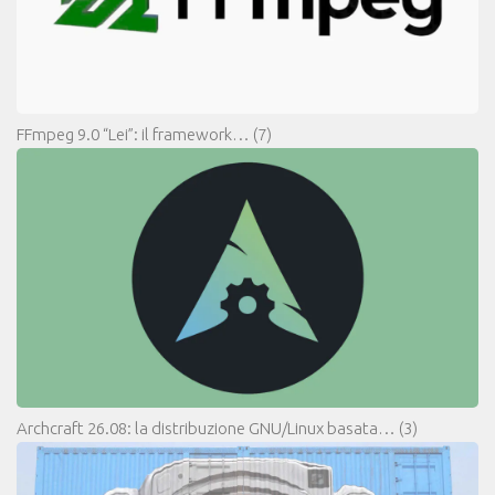
FFmpeg 9.0 “Lei”: il framework…
(7)
Archcraft 26.08: la distribuzione GNU/Linux basata…
(3)