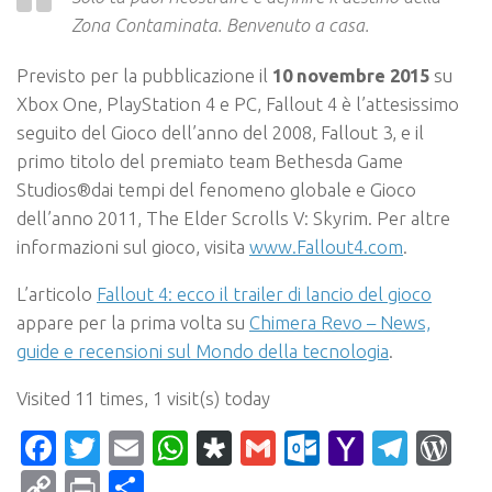
Zona Contaminata. Benvenuto a casa.
Previsto per la pubblicazione il
10 novembre 2015
su
Xbox One, PlayStation 4 e PC, Fallout 4 è l’attesissimo
seguito del Gioco dell’anno del 2008, Fallout 3, e il
primo titolo del premiato team Bethesda Game
Studios®dai tempi del fenomeno globale e Gioco
dell’anno 2011, The Elder Scrolls V: Skyrim. Per altre
informazioni sul gioco, visita
www.Fallout4.com
.
L’articolo
Fallout 4: ecco il trailer di lancio del gioco
appare per la prima volta su
Chimera Revo – News,
guide e recensioni sul Mondo della tecnologia
.
Visited 11 times, 1 visit(s) today
Facebook
Twitter
Email
WhatsApp
Diaspora
Gmail
Outlook.c
Yahoo
Tele
Wo
Mail
Copy
Print
Condividi