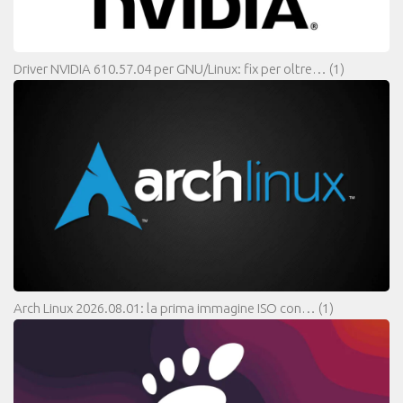
Driver NVIDIA 610.57.04 per GNU/Linux: fix per oltre…
(1)
Arch Linux 2026.08.01: la prima immagine ISO con…
(1)