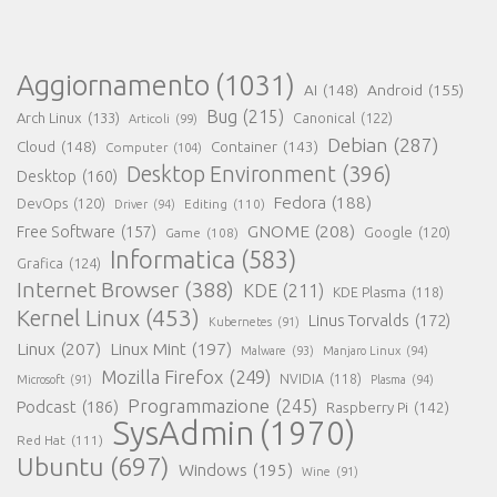
Aggiornamento
(1031)
AI
(148)
Android
(155)
Bug
(215)
Arch Linux
(133)
Canonical
(122)
Articoli
(99)
Debian
(287)
Cloud
(148)
Container
(143)
Computer
(104)
Desktop Environment
(396)
Desktop
(160)
Fedora
(188)
DevOps
(120)
Editing
(110)
Driver
(94)
GNOME
(208)
Free Software
(157)
Google
(120)
Game
(108)
Informatica
(583)
Grafica
(124)
Internet Browser
(388)
KDE
(211)
KDE Plasma
(118)
Kernel Linux
(453)
Linus Torvalds
(172)
Kubernetes
(91)
Linux
(207)
Linux Mint
(197)
Malware
(93)
Manjaro Linux
(94)
Mozilla Firefox
(249)
NVIDIA
(118)
Microsoft
(91)
Plasma
(94)
Programmazione
(245)
Podcast
(186)
Raspberry Pi
(142)
SysAdmin
(1970)
Red Hat
(111)
Ubuntu
(697)
Windows
(195)
Wine
(91)