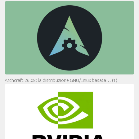
Archcraft 26.08: la distribuzione GNU/Linux basata…
(1)