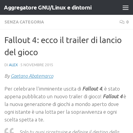
Aggregatore GNU/Linux e dintorni
Salta al contenuto
SENZA CATEGORIA
0
Fallout 4: ecco il trailer di lancio
del gioco
DI
ALEX
·
5 NOVEMBRE 2015
By
Gaetano Abatemarco
Per celebrare l’imminente uscita di
Fallout 4
, è stato
appena pubblicato un nuovo trailer di gioco!
Fallout 4
è
la nuova generazione di giochi a mondo aperto dove
ogni istante è una lotta per la sopravvivenza e ogni
scelta spetta a te.
Solo tu puoi ricostruire e definire il destino della