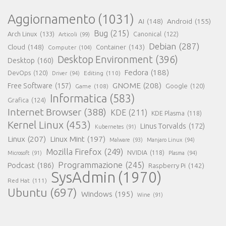
Aggiornamento
(1031)
AI
(148)
Android
(155)
Bug
(215)
Arch Linux
(133)
Canonical
(122)
Articoli
(99)
Debian
(287)
Cloud
(148)
Container
(143)
Computer
(104)
Desktop Environment
(396)
Desktop
(160)
Fedora
(188)
DevOps
(120)
Editing
(110)
Driver
(94)
GNOME
(208)
Free Software
(157)
Google
(120)
Game
(108)
Informatica
(583)
Grafica
(124)
Internet Browser
(388)
KDE
(211)
KDE Plasma
(118)
Kernel Linux
(453)
Linus Torvalds
(172)
Kubernetes
(91)
Linux
(207)
Linux Mint
(197)
Malware
(93)
Manjaro Linux
(94)
Mozilla Firefox
(249)
NVIDIA
(118)
Microsoft
(91)
Plasma
(94)
Programmazione
(245)
Podcast
(186)
Raspberry Pi
(142)
SysAdmin
(1970)
Red Hat
(111)
Ubuntu
(697)
Windows
(195)
Wine
(91)