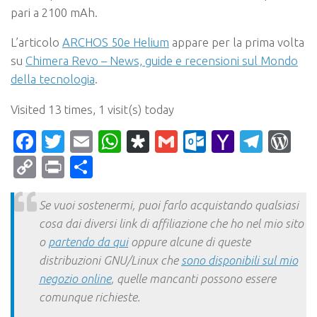
pari a 2100 mAh.
L’articolo
ARCHOS 50e Helium
appare per la prima volta
su
Chimera Revo – News, guide e recensioni sul Mondo
della tecnologia
.
Visited 13 times, 1 visit(s) today
Facebook
Twitter
Email
WhatsApp
Diaspora
Gmail
Outlook.c
Yahoo
Tele
Wo
Mail
Copy
Print
Condividi
Link
Se vuoi sostenermi, puoi farlo acquistando qualsiasi
cosa dai diversi link di affiliazione che ho nel mio sito
o
partendo da qui
oppure alcune di queste
distribuzioni GNU/Linux che
sono disponibili sul mio
negozio online
, quelle mancanti possono essere
comunque richieste.