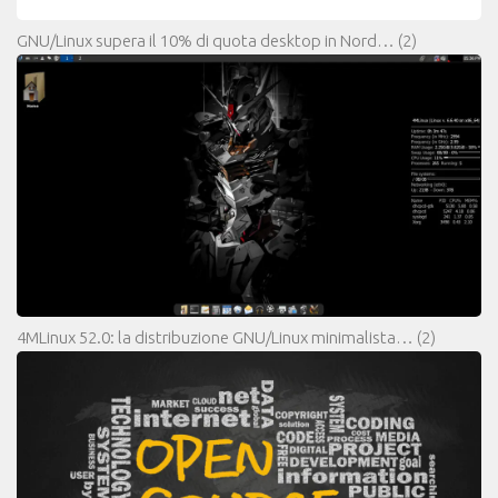
GNU/Linux supera il 10% di quota desktop in Nord…
(2)
4MLinux 52.0: la distribuzione GNU/Linux minimalista…
(2)