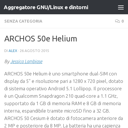
Aggregatore GNU/Linux e dintorni
Salta al contenuto
SENZA CATEGORIA
0
ARCHOS 50e Helium
DI
ALEX
·
26 AGOSTO 2015
By
Jessica Lambiase
ARCHOS 50e Helium è uno smartphone dual-SIM con
display da 5” e risoluzione pari a 1280 x 720 pixel, dotato
di sistema operativo Android 5.1 Lollipop. Il processore
è un Qualcomm Snapdragon 210 quad-core a 1.1 GHz,
supportato da 1 GB di memoria RAM e 8 GB di memoria
interna, espandibile tramite microSD fino a 32 GB.
ARCHOS 50 Cesium è dotato di fotocamera anteriore da
2 MP e posteriore da 8 MP. La batteria ha una capienza