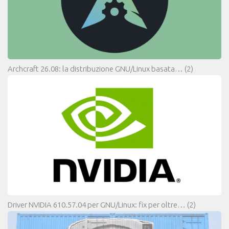
Archcraft 26.08: la distribuzione GNU/Linux basata…
(2)
Driver NVIDIA 610.57.04 per GNU/Linux: fix per oltre…
(2)