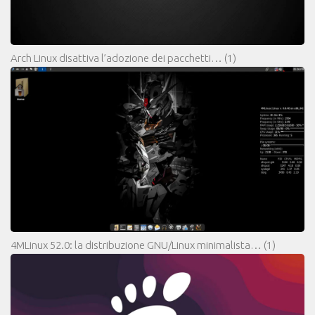
Arch Linux disattiva l’adozione dei pacchetti…
(1)
4MLinux 52.0: la distribuzione GNU/Linux minimalista…
(1)