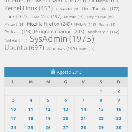
Internet Browser
(389)
KDE
(211)
KDE Plasma
(118)
Kernel Linux
(453)
Linus Torvalds
(172)
Kubernetes
(91)
Linux
(207)
Linux Mint
(197)
Malware
(93)
Manjaro Linux
(94)
Mozilla Firefox
(249)
NVIDIA
(118)
Microsoft
(91)
Plasma
(94)
Programmazione
(245)
Podcast
(186)
Raspberry Pi
(142)
SysAdmin
(1975)
Red Hat
(111)
Ubuntu
(697)
Windows
(195)
Wine
(92)
Agosto 2015
L
M
M
G
V
S
D
1
2
3
4
5
6
7
8
9
10
11
12
13
14
15
16
17
18
19
20
21
22
23
24
25
26
27
28
29
30