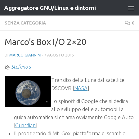
Aggregatore GNU/Linux e dintorni
Salta al contenuto
SENZA CATEGORIA
0
Marco’s Box I/O 2×20
DI
MARCO GIANNINI
·
7 AGOSTO 2015
By
Stefano s
Transito della Luna dal satellite
DSCOVR [
NASA
]
Lo spinoff di Google che si dedica
allo sviluppo delle automobili a
guida automatica si chiama ovviamente Google Auto
[
Guardian
]
Il proprietario di Mt. Gox, piattaforma di scambio