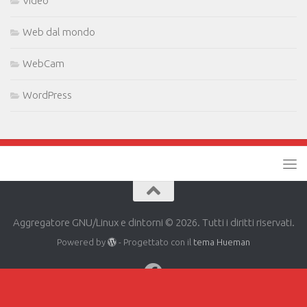
Video
Web dal mondo
WebCam
WordPress
Aggregatore GNU/Linux e dintorni © 2026. Tutti i diritti riservati.
Powered by
- Progettato con il
tema Hueman