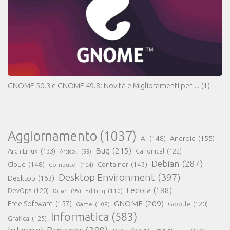
GNOME 50.3 e GNOME 49.8: Novità e Miglioramenti per…
(1)
Aggiornamento
(1037)
AI
(148)
Android
(155)
Bug
(215)
Arch Linux
(133)
Canonical
(122)
Articoli
(99)
Debian
(287)
Cloud
(148)
Container
(143)
Computer
(104)
Desktop Environment
(397)
Desktop
(163)
Fedora
(188)
DevOps
(120)
Editing
(110)
Driver
(95)
GNOME
(209)
Free Software
(157)
Game
(108)
Google
(120)
Informatica
(583)
Grafica
(125)