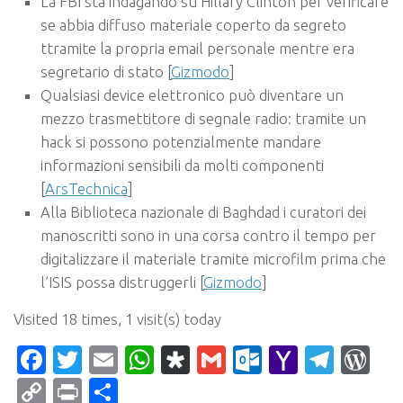
La FBI sta indagando su Hillary Clinton per verificare
se abbia diffuso materiale coperto da segreto
ttramite la propria email personale mentre era
segretario di stato [
Gizmodo
]
Qualsiasi device elettronico può diventare un
mezzo trasmettitore di segnale radio: tramite un
hack si possono potenzialmente mandare
informazioni sensibili da molti componenti
[
ArsTechnica
]
Alla Biblioteca nazionale di Baghdad i curatori dei
manoscritti sono in una corsa contro il tempo per
digitalizzare il materiale tramite microfilm prima che
l’ISIS possa distruggerli [
Gizmodo
]
Visited 18 times, 1 visit(s) today
Facebook
Twitter
Email
WhatsApp
Diaspora
Gmail
Outlook.c
Yahoo
Tele
Wo
Mail
Copy
Print
Condividi