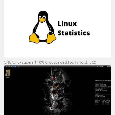
GNU/Linux supera il 10% di quota desktop in Nord…
(2)