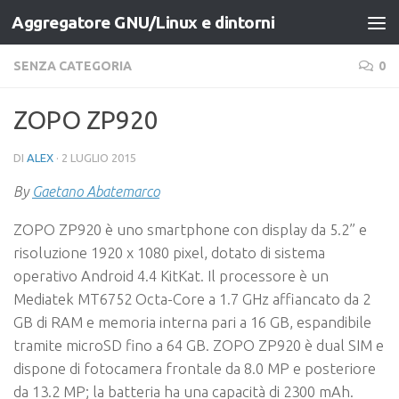
Aggregatore GNU/Linux e dintorni
Salta al contenuto
SENZA CATEGORIA
0
ZOPO ZP920
DI
ALEX
·
2 LUGLIO 2015
By
Gaetano Abatemarco
ZOPO ZP920 è uno smartphone con display da 5.2” e
risoluzione 1920 x 1080 pixel, dotato di sistema
operativo Android 4.4 KitKat. Il processore è un
Mediatek MT6752 Octa-Core a 1.7 GHz affiancato da 2
GB di RAM e memoria interna pari a 16 GB, espandibile
tramite microSD fino a 64 GB. ZOPO ZP920 è dual SIM e
dispone di fotocamera frontale da 8.0 MP e posteriore
da 13.2 MP; la batteria ha una capacità di 2300 mAh.