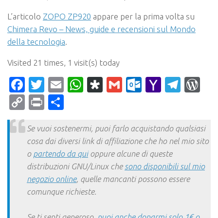
L’articolo
ZOPO ZP920
appare per la prima volta su
Chimera Revo – News, guide e recensioni sul Mondo
della tecnologia
.
Visited 21 times, 1 visit(s) today
Facebook
Twitter
Email
WhatsApp
Diaspora
Gmail
Outlook.c
Yahoo
Tele
Wo
Mail
Copy
Print
Condividi
Link
Se vuoi sostenermi, puoi farlo acquistando qualsiasi
cosa dai diversi link di affiliazione che ho nel mio sito
o
partendo da qui
oppure alcune di queste
distribuzioni GNU/Linux che
sono disponibili sul mio
negozio online
, quelle mancanti possono essere
comunque richieste.
Se ti senti generoso,
puoi anche donarmi solo 1€ o