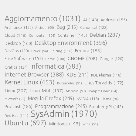
Aggiornamento
(1031)
AI
(148)
Android
(155)
Bug
(215)
Arch Linux
(133)
Canonical
(122)
Articoli
(99)
Debian
(287)
Cloud
(148)
Container
(143)
Computer
(104)
Desktop Environment
(396)
Desktop
(160)
Fedora
(188)
DevOps
(120)
Editing
(110)
Driver
(94)
GNOME
(208)
Free Software
(157)
Google
(120)
Game
(108)
Informatica
(583)
Grafica
(124)
Internet Browser
(388)
KDE
(211)
KDE Plasma
(118)
Kernel Linux
(453)
Linus Torvalds
(172)
Kubernetes
(91)
Linux
(207)
Linux Mint
(197)
Malware
(93)
Manjaro Linux
(94)
Mozilla Firefox
(249)
NVIDIA
(118)
Microsoft
(91)
Plasma
(94)
Programmazione
(245)
Podcast
(186)
Raspberry Pi
(142)
SysAdmin
(1970)
Red Hat
(111)
Ubuntu
(697)
Windows
(195)
Wine
(91)