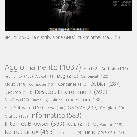
4MLinux 52.0: la distribuzione GNU/Linux minimalista…
(1)
Aggiornamento
(1037)
AI
(148)
Android
(155)
Bug
(215)
Arch Linux
(133)
Canonical
(122)
Articoli
(99)
Debian
(287)
Cloud
(148)
Container
(143)
Computer
(104)
Desktop Environment
(397)
Desktop
(163)
Fedora
(188)
DevOps
(120)
Editing
(110)
Driver
(95)
GNOME
(209)
Free Software
(157)
Game
(108)
Google
(120)
Informatica
(583)
Grafica
(125)
Internet Browser
(389)
KDE
(211)
KDE Plasma
(118)
Kernel Linux
(453)
Linus Torvalds
(172)
Kubernetes
(91)