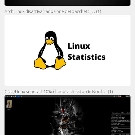
Arch Linux disattiva l’adozione dei pacchetti…
(1)
GNU/Linux supera il 10% di quota desktop in Nord…
(1)