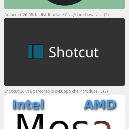
Archcraft 26.08: la distribuzione GNU/Linux basata…
(2)
Shotcut 26.7: il percorso di sviluppo che introduce…
(2)