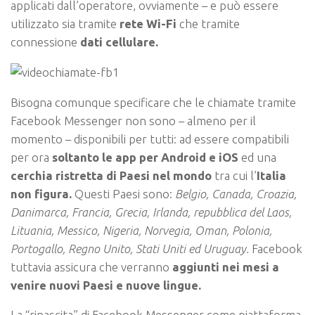
applicati dall’operatore, ovviamente – e può essere
utilizzato sia tramite
rete Wi-Fi
che tramite
connessione
dati cellulare.
Bisogna comunque specificare che le chiamate tramite
Facebook Messenger non sono – almeno per il
momento – disponibili per tutti: ad essere compatibili
per ora
soltanto le app per Android e iOS
ed una
cerchia ristretta di Paesi nel mondo
tra cui l’
Italia
non figura.
Questi Paesi sono:
Belgio, Canada, Croazia,
Danimarca, Francia, Grecia, Irlanda, repubblica del Laos,
Lituania, Messico, Nigeria, Norvegia, Oman, Polonia,
Portogallo, Regno Unito, Stati Uniti ed Uruguay.
Facebook
tuttavia assicura che verranno
aggiunti nei mesi a
venire nuovi Paesi e nuove lingue.
La “rinascita” di Facebook Messenger come piattaforma