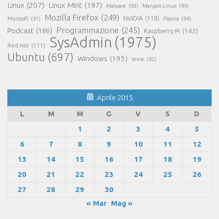
Linux
(207)
Linux Mint
(197)
Malware
(93)
Manjaro Linux
(94)
Mozilla Firefox
(249)
NVIDIA
(118)
Microsoft
(91)
Plasma
(94)
Programmazione
(245)
Podcast
(186)
Raspberry Pi
(142)
SysAdmin
(1975)
Red Hat
(111)
Ubuntu
(697)
Windows
(195)
Wine
(92)
Aprile 2015
L
M
M
G
V
S
D
1
2
3
4
5
6
7
8
9
10
11
12
13
14
15
16
17
18
19
20
21
22
23
24
25
26
27
28
29
30
« Mar
Mag »