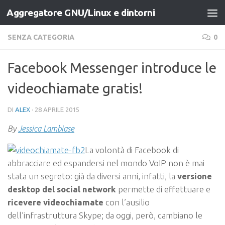
Aggregatore GNU/Linux e dintorni
Salta al contenuto
SENZA CATEGORIA
0
Facebook Messenger introduce le
videochiamate gratis!
DI
ALEX
·
28 APRILE 2015
By
Jessica Lambiase
La volontà di Facebook di
abbracciare ed espandersi nel mondo VoIP non è mai
stata un segreto: già da diversi anni, infatti, la
versione
desktop del social network
permette di effettuare e
ricevere videochiamate
con l’ausilio
dell’infrastruttura Skype; da oggi, però, cambiano le