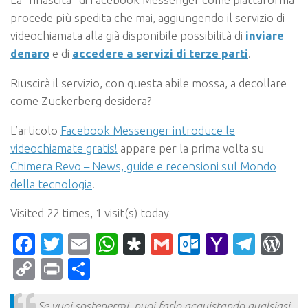
procede più spedita che mai, aggiungendo il servizio di
videochiamata alla già disponibile possibilità di
inviare
denaro
e di
accedere a servizi di terze parti
.
Riuscirà il servizio, con questa abile mossa, a decollare
come Zuckerberg desidera?
L’articolo
Facebook Messenger introduce le
videochiamate gratis!
appare per la prima volta su
Chimera Revo – News, guide e recensioni sul Mondo
della tecnologia
.
Visited 22 times, 1 visit(s) today
Facebook
Twitter
Email
WhatsApp
Diaspora
Gmail
Outlook.c
Yahoo
Tele
Wo
Mail
Copy
Print
Condividi
Link
Se vuoi sostenermi, puoi farlo acquistando qualsiasi