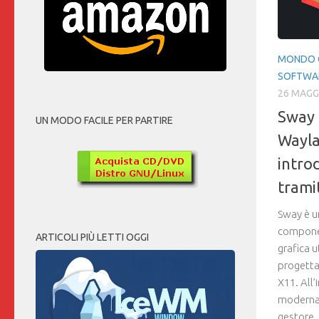
MONDO G
SOFTWA
26 MAGG
Sway 
UN MODO FACILE PER PARTIRE
Wayla
intro
trami
Sway è u
componen
ARTICOLI PIÙ LETTI OGGI
grafica u
progettat
X11. All’
moderna,
gestore..