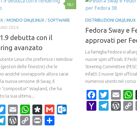
3
UX
/
MONDO GNU/LINUX
/
SOFTWARE
DISTRIBUZIONI GNU/LINUX
RAIO 2024
Fedora Sway e F
1.9 debutta con il
approvati per Fe
ring avanzato
La famiglia Fedora si allarg
 utente Linux che preferisce i Window
nuove spin ufficiali. Il Fe
gestori delle finestre) che le
Steering Committee (FES
no anziché sovrapporle allora sarai
infatti 2 nuove Spin ufficia
lla nuova versione di Sway, il
numerosi utenti nel corso d
 “compositor” Wayland, che ha
Faceboo
Twitte
Ema
o la sua ultima...
Yahoo
Teleg
Wor
acebook
Twitter
Email
WhatsApp
Diaspora
Gmail
Outlook.com
Mail
ahoo
Telegram
WordPress
Copy
Print
Condividi
ail
Link