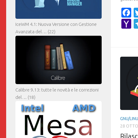
F
Y
IceWM 4.1: Nuova Versione con Gestione
M
Avanzata del…
(22)
Calibre 9.13: tutte le novità e le correzioni
del…
(18)
GNU/LIN
28 OTTO
Rilas