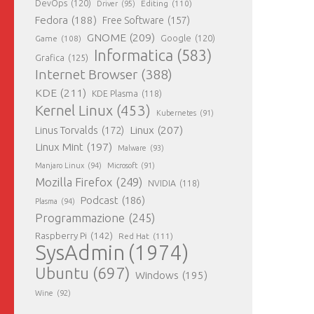
DevOps
(120)
Editing
(110)
Driver
(95)
Fedora
(188)
Free Software
(157)
GNOME
(209)
Game
(108)
Google
(120)
Informatica
(583)
Grafica
(125)
Internet Browser
(388)
KDE
(211)
KDE Plasma
(118)
Kernel Linux
(453)
Kubernetes
(91)
Linux
(207)
Linus Torvalds
(172)
Linux Mint
(197)
Malware
(93)
Manjaro Linux
(94)
Microsoft
(91)
Mozilla Firefox
(249)
NVIDIA
(118)
Podcast
(186)
Plasma
(94)
Programmazione
(245)
Raspberry Pi
(142)
Red Hat
(111)
SysAdmin
(1974)
Ubuntu
(697)
Windows
(195)
Wine
(92)