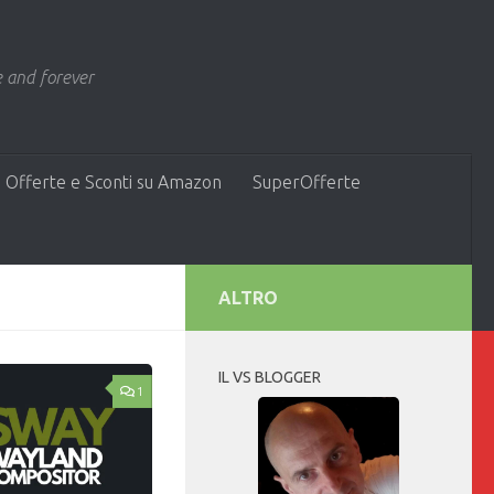
 and forever
 Offerte e Sconti su Amazon
SuperOfferte
ALTRO
IL VS BLOGGER
1