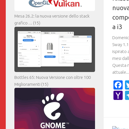
nuova
compo
Mesa 26.2: la nuova versione dello stack
grafico…
(15)
a i3
Domenica 
Sway 1.1
ispirato
mesi dal
Questa n
attuale..
Bottles 65: Nuova Versione con oltre 100
F
Miglioramenti
(15)
Y
M