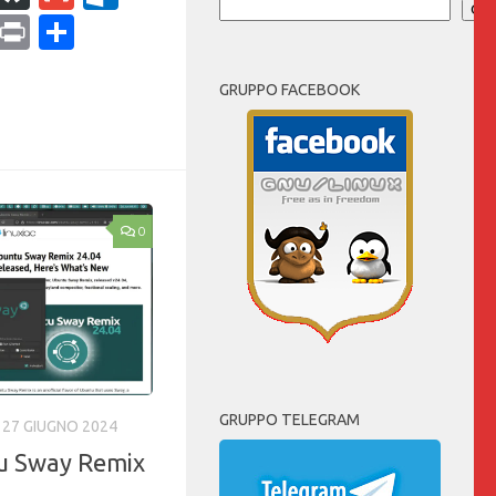
Cer
ram
dPress
Copy
Print
Condividi
Link
GRUPPO FACEBOOK
0
GRUPPO TELEGRAM
27 GIUGNO 2024
tu Sway Remix