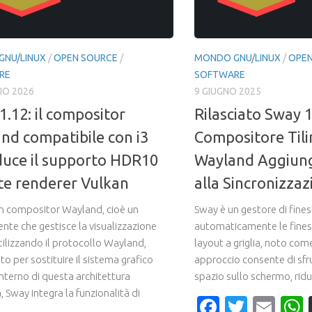
NU/LINUX
/
OPEN SOURCE
/
MONDO GNU/LINUX
/
OPEN
RE
SOFTWARE
IO 2026
9 GIUGNO 2025
1.12: il compositor
Rilasciato Sway 1.
nd compatibile con i3
Compositore Tili
duce il supporto HDR10
Wayland Aggiung
te renderer Vulkan
alla Sincronizzaz
n compositor Wayland, cioè un
Sway è un gestore di fines
te che gestisce la visualizzazione
automaticamente le finest
tilizzando il protocollo Wayland,
layout a griglia, noto com
o per sostituire il sistema grafico
approccio consente di sfru
interno di questa architettura
spazio sullo schermo, ridu
 Sway integra la funzionalità di
Faceboo
Twitte
Ema
.