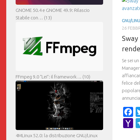
GNOME 50.4 e GNOME 49.9: Rilascio
Stabile con…
(13)
GNU/LIN
26 FEBB
Sway 
rende
Se sei un
Manager (
affianca
FFmpeg 9.0 “Lei”: il framework…
(10)
felice de
popolare
annunciat
F
Y
M
4MLinux 52.0: la distribuzione GNU/Linux