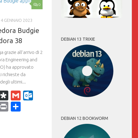
0
4 GENNAIO 2023
edora Budgie
DEBIAN 13 TRIXIE
dora 38
a grazie all’arrivo di 2
dora Engineering and
CO) ha approvato
li richieste da
egli ultimi...
k
r
il
WhatsApp
Diaspora
Gmail
Outlook.com
ram
dPress
Copy
Print
Condividi
Link
DEBIAN 12 BOOKWORM