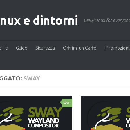
ux e dintorni
GNU/Linux for everyone
a Te
Guide
Sicurezza
Offrimi un Caffè!
Promozioni,
GGATO:
SWAY
0