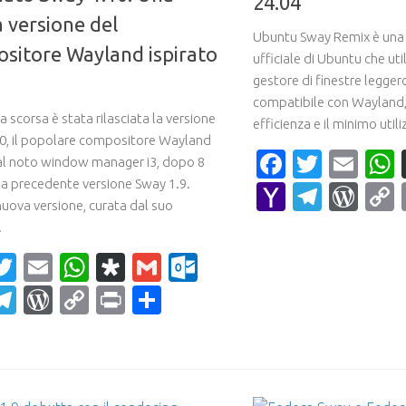
24.04
 versione del
Ubuntu Sway Remix è una 
sitore Wayland ispirato
ufficiale di Ubuntu che uti
gestore di finestre legger
compatibile con Wayland,
scorsa è stata rilasciata la versione
efficienza e il minimo utili
0, il popolare compositore Wayland
Faceboo
Twitte
Ema
 al noto window manager i3, dopo 8
la precedente versione Sway 1.9.
Yahoo
Teleg
Wor
uova versione, curata dal suo
Mail
.
acebook
Twitter
Email
WhatsApp
Diaspora
Gmail
Outlook.com
ahoo
Telegram
WordPress
Copy
Print
Condividi
ail
Link