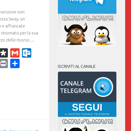
versione non
lizza Sway, un
o e affiancate
 rinomato per la sua
zzo delle risorse....
k
r
il
WhatsApp
Diaspora
Gmail
Outlook.com
ram
dPress
Copy
Print
Condividi
ISCRIVITI AL CANALE
Link