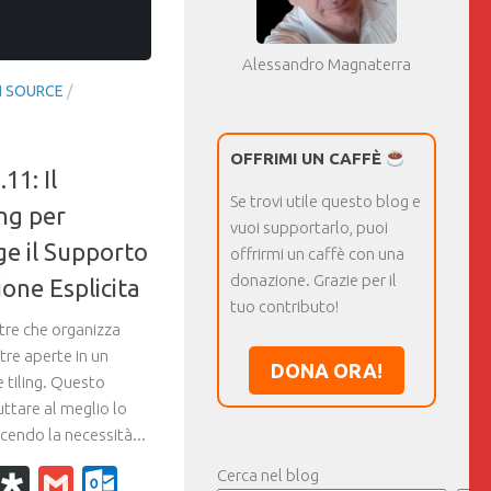
Alessandro Magnaterra
 SOURCE
/
OFFRIMI UN CAFFÈ
11: Il
Se trovi utile questo blog e
ng per
vuoi supportarlo, puoi
e il Supporto
offrirmi un caffè con una
donazione. Grazie per il
ione Esplicita
tuo contributo!
tre che organizza
re aperte in un
DONA ORA!
e tiling. Questo
ttare al meglio lo
cendo la necessità...
k
r
il
WhatsApp
Diaspora
Gmail
Outlook.com
Cerca nel blog