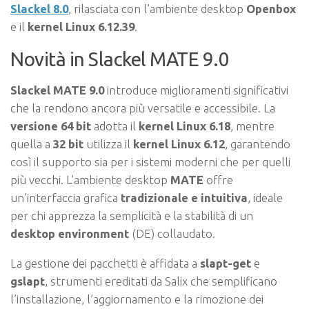
Slackel
8.0
, rilasciata con l’ambiente desktop
Openbox
e il
kernel Linux 6.12.39
.
Novità in Slackel MATE 9.0
Slackel MATE 9.0
introduce miglioramenti significativi
che la rendono ancora più versatile e accessibile. La
versione 64 bit
adotta il
kernel Linux 6.18
, mentre
quella a
32 bit
utilizza il
kernel Linux 6.12
, garantendo
così il supporto sia per i sistemi moderni che per quelli
più vecchi. L’ambiente desktop
MATE
offre
un’interfaccia grafica
tradizionale e intuitiva
, ideale
per chi apprezza la semplicità e la stabilità di un
desktop environment
(DE) collaudato.
La gestione dei pacchetti è affidata a
slapt-get
e
gslapt
, strumenti ereditati da Salix che semplificano
l’installazione, l’aggiornamento e la rimozione dei