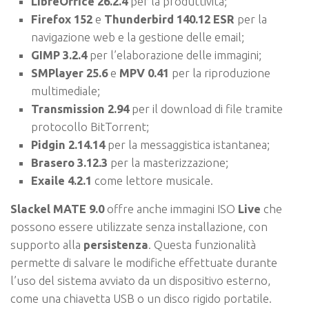
LibreOffice 26.2.4
per la produttività;
Firefox 152
e
Thunderbird 140.12 ESR
per la
navigazione web e la gestione delle email;
GIMP 3.2.4
per l’elaborazione delle immagini;
SMPlayer 25.6
e
MPV 0.41
per la riproduzione
multimediale;
Transmission 2.94
per il download di file tramite
protocollo BitTorrent;
Pidgin 2.14.14
per la messaggistica istantanea;
Brasero 3.12.3
per la masterizzazione;
Exaile 4.2.1
come lettore musicale.
Slackel MATE 9.0
offre anche immagini ISO
Live
che
possono essere utilizzate senza installazione, con
supporto alla
persistenza
. Questa funzionalità
permette di salvare le modifiche effettuate durante
l’uso del sistema avviato da un dispositivo esterno,
come una chiavetta USB o un disco rigido portatile.