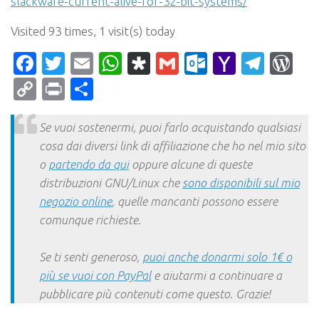
slackware-current-alive-for-32-bit-systems/
Visited 93 times, 1 visit(s) today
Facebook
Twitter
Email
WhatsApp
Diaspora
Gmail
Outlook.c
Yahoo
Tele
Wo
Mail
Copy
Print
Condividi
Link
Se vuoi sostenermi, puoi farlo acquistando qualsiasi
cosa dai diversi link di affiliazione che ho nel mio sito
o
partendo da qui
oppure alcune di queste
distribuzioni GNU/Linux che
sono disponibili sul mio
negozio online
, quelle mancanti possono essere
comunque richieste.
Se ti senti generoso,
puoi anche donarmi solo 1€ o
più se vuoi con PayPal
e aiutarmi a continuare a
pubblicare più contenuti come questo. Grazie!