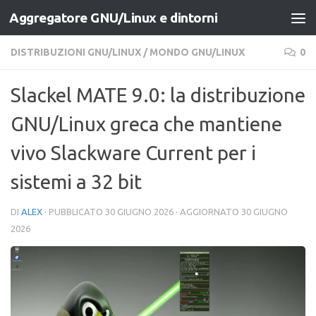
Aggregatore GNU/Linux e dintorni
Salta al contenuto
DISTRIBUZIONI GNU/LINUX
/
MONDO GNU/LINUX
0
Slackel MATE 9.0: la distribuzione
GNU/Linux greca che mantiene
vivo Slackware Current per i
sistemi a 32 bit
DI
ALEX
· PUBBLICATO
30 GIUGNO 2026
· AGGIORNATO
30 GIUGNO
2026