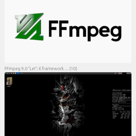
FFmpeg 9.0 “Lei”: il framework…
(10)