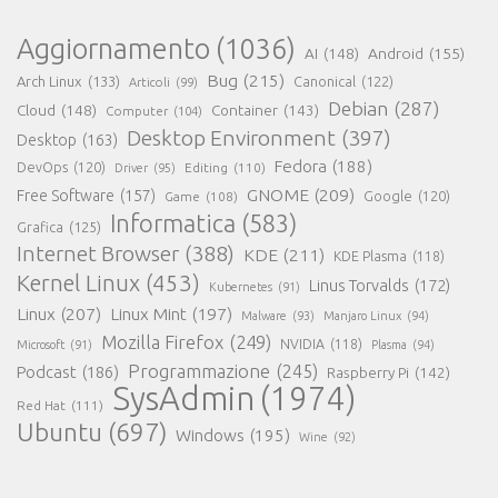
Aggiornamento
(1036)
AI
(148)
Android
(155)
Bug
(215)
Arch Linux
(133)
Canonical
(122)
Articoli
(99)
Debian
(287)
Cloud
(148)
Container
(143)
Computer
(104)
Desktop Environment
(397)
Desktop
(163)
Fedora
(188)
DevOps
(120)
Editing
(110)
Driver
(95)
GNOME
(209)
Free Software
(157)
Game
(108)
Google
(120)
Informatica
(583)
Grafica
(125)
Internet Browser
(388)
KDE
(211)
KDE Plasma
(118)
Kernel Linux
(453)
Linus Torvalds
(172)
Kubernetes
(91)
Linux
(207)
Linux Mint
(197)
Malware
(93)
Manjaro Linux
(94)
Mozilla Firefox
(249)
NVIDIA
(118)
Microsoft
(91)
Plasma
(94)
Programmazione
(245)
Podcast
(186)
Raspberry Pi
(142)
SysAdmin
(1974)
Red Hat
(111)
Ubuntu
(697)
Windows
(195)
Wine
(92)