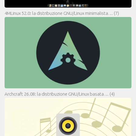
4MLinux 52.0: la distribuzione GNU/Linux minimalista…
(7)
Archcraft 26.08: la distribuzione GNU/Linux basata…
(4)