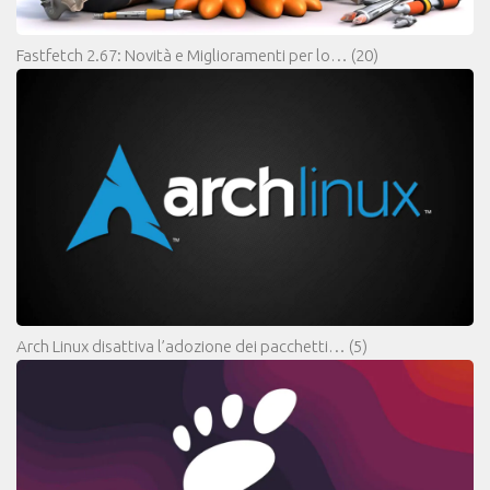
Fastfetch 2.67: Novità e Miglioramenti per lo…
(20)
Arch Linux disattiva l’adozione dei pacchetti…
(5)