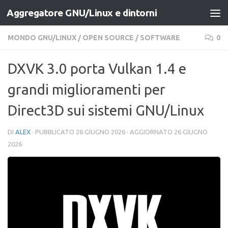
Aggregatore GNU/Linux e dintorni
Salta al contenuto
MONDO GNU/LINUX
/
OPEN SOURCE
/
SOFTWARE
0
DXVK 3.0 porta Vulkan 1.4 e
grandi miglioramenti per
Direct3D sui sistemi GNU/Linux
DI
ALEX
· PUBBLICATO
26 GIUGNO 2026
· AGGIORNATO
26 GIUGNO
2026