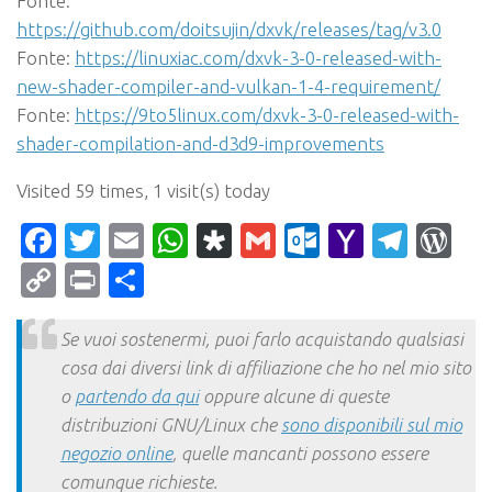
Fonte:
https://github.com/doitsujin/dxvk/releases/tag/v3.0
Fonte:
https://linuxiac.com/dxvk-3-0-released-with-
new-shader-compiler-and-vulkan-1-4-requirement/
Fonte:
https://9to5linux.com/dxvk-3-0-released-with-
shader-compilation-and-d3d9-improvements
Visited 59 times, 1 visit(s) today
Facebook
Twitter
Email
WhatsApp
Diaspora
Gmail
Outlook.c
Yahoo
Tele
Wo
Mail
Copy
Print
Condividi
Link
Se vuoi sostenermi, puoi farlo acquistando qualsiasi
cosa dai diversi link di affiliazione che ho nel mio sito
o
partendo da qui
oppure alcune di queste
distribuzioni GNU/Linux che
sono disponibili sul mio
negozio online
, quelle mancanti possono essere
comunque richieste.