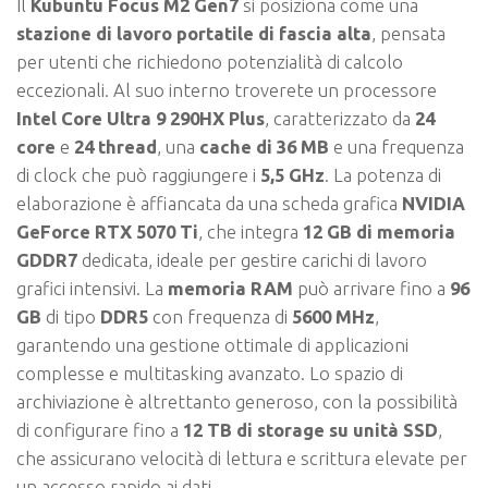
Il
Kubuntu Focus M2 Gen7
si posiziona come una
stazione di lavoro portatile di fascia alta
, pensata
per utenti che richiedono potenzialità di calcolo
eccezionali. Al suo interno troverete un processore
Intel Core Ultra 9 290HX Plus
, caratterizzato da
24
core
e
24 thread
, una
cache di 36 MB
e una frequenza
di clock che può raggiungere i
5,5 GHz
. La potenza di
elaborazione è affiancata da una scheda grafica
NVIDIA
GeForce RTX 5070 Ti
, che integra
12 GB di memoria
GDDR7
dedicata, ideale per gestire carichi di lavoro
grafici intensivi. La
memoria RAM
può arrivare fino a
96
GB
di tipo
DDR5
con frequenza di
5600 MHz
,
garantendo una gestione ottimale di applicazioni
complesse e multitasking avanzato. Lo spazio di
archiviazione è altrettanto generoso, con la possibilità
di configurare fino a
12 TB di storage su unità SSD
,
che assicurano velocità di lettura e scrittura elevate per
un accesso rapido ai dati.