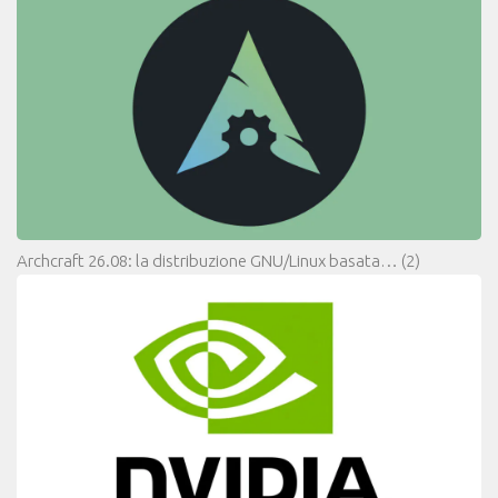
Archcraft 26.08: la distribuzione GNU/Linux basata…
(2)