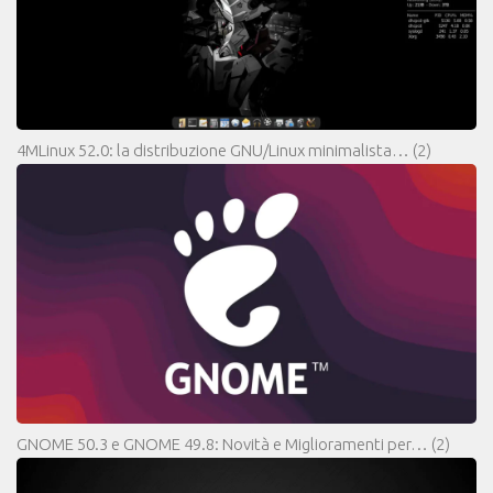
4MLinux 52.0: la distribuzione GNU/Linux minimalista…
(2)
GNOME 50.3 e GNOME 49.8: Novità e Miglioramenti per…
(2)