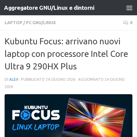
Aggregatore GNU/Linux e dintorni
Salta al contenuto
LAPTOP
/
PC GNU/LINUX
0
Kubuntu Focus: arrivano nuovi
laptop con processore Intel Core
Ultra 9 290HX Plus
DI
ALEX
· PUBBLICATO
24 GIUGNO 2026
· AGGIORNATO
24 GIUGNO
2026