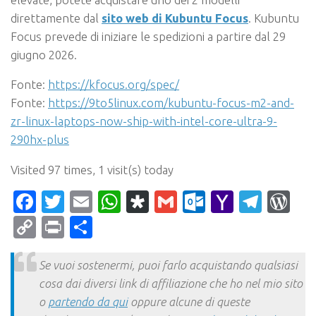
direttamente dal
sito web di Kubuntu Focus
. Kubuntu
Focus prevede di iniziare le spedizioni a partire dal 29
giugno 2026.
Fonte:
https://kfocus.org/spec/
Fonte:
https://9to5linux.com/kubuntu-focus-m2-and-
zr-linux-laptops-now-ship-with-intel-core-ultra-9-
290hx-plus
Visited 97 times, 1 visit(s) today
Facebook
Twitter
Email
WhatsApp
Diaspora
Gmail
Outlook.c
Yahoo
Tele
Wo
Mail
Copy
Print
Condividi
Link
Se vuoi sostenermi, puoi farlo acquistando qualsiasi
cosa dai diversi link di affiliazione che ho nel mio sito
o
partendo da qui
oppure alcune di queste