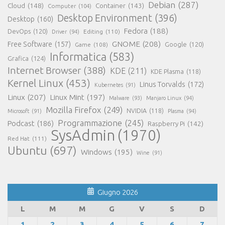
Debian
(287)
Cloud
(148)
Container
(143)
Computer
(104)
Desktop Environment
(396)
Desktop
(160)
Fedora
(188)
DevOps
(120)
Editing
(110)
Driver
(94)
GNOME
(208)
Free Software
(157)
Google
(120)
Game
(108)
Informatica
(583)
Grafica
(124)
Internet Browser
(388)
KDE
(211)
KDE Plasma
(118)
Kernel Linux
(453)
Linus Torvalds
(172)
Kubernetes
(91)
Linux
(207)
Linux Mint
(197)
Malware
(93)
Manjaro Linux
(94)
Mozilla Firefox
(249)
NVIDIA
(118)
Microsoft
(91)
Plasma
(94)
Programmazione
(245)
Podcast
(186)
Raspberry Pi
(142)
SysAdmin
(1970)
Red Hat
(111)
Ubuntu
(697)
Windows
(195)
Wine
(91)
Giugno 2026
L
M
M
G
V
S
D
1
2
3
4
5
6
7