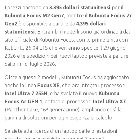
I prezzi partono da
3.395 dollari statunitensi
per il
Kubuntu Focus M2 Gen7
, mentre il
Kubuntu Focus Zr
Gen2
è disponibile a partire da
4.395 dollari
statunitensi
. Entrambi i modelli sono già ordinabili dal
sito ufficiale di Kubuntu Focus, con le prime unità con
Kubuntu 26.04 LTS che verranno spedite il 29 giugno
2026 e le spedizioni dei nuovi laptop previste a partire
dai primi di luglio 2026.
Oltre a questi 2 modelli, Kubuntu Focus ha aggiornato
anche la linea
Focus XE
, che ora integra i processori
Intel Ultra 7 255H
, e ha svelato il nuovo
Kubuntu
Focus Ar GEN 1
, dotato di processori
Intel Ultra X7
(Panther Lake, 16ª generazione), ampliando così la
gamma di soluzioni per ogni esigenza di calcolo.
Se siete alla ricerca di un laptop dalle prestazioni
elevate, potete acquistare uno dei 2 modelli