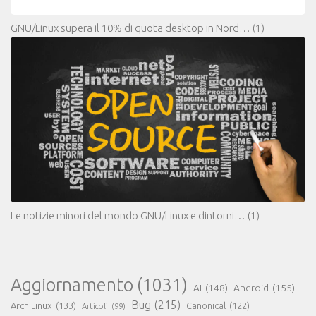
GNU/Linux supera il 10% di quota desktop in Nord…
(1)
Le notizie minori del mondo GNU/Linux e dintorni…
(1)
Aggiornamento
(1031)
AI
(148)
Android
(155)
Bug
(215)
Arch Linux
(133)
Canonical
(122)
Articoli
(99)