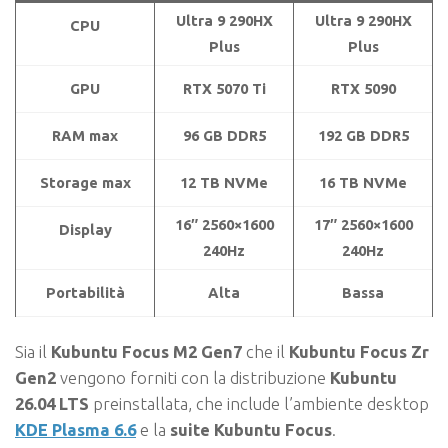
Ultra 9 290HX
Ultra 9 290HX
CPU
Plus
Plus
GPU
RTX 5070 Ti
RTX 5090
RAM max
96 GB DDR5
192 GB DDR5
Storage max
12 TB NVMe
16 TB NVMe
16″ 2560×1600
17″ 2560×1600
Display
240Hz
240Hz
Portabilità
Alta
Bassa
Sia il
Kubuntu Focus M2 Gen7
che il
Kubuntu Focus Zr
Gen2
vengono forniti con la distribuzione
Kubuntu
26.04 LTS
preinstallata, che include l’ambiente desktop
KDE Plasma 6.6
e la
suite Kubuntu Focus
.