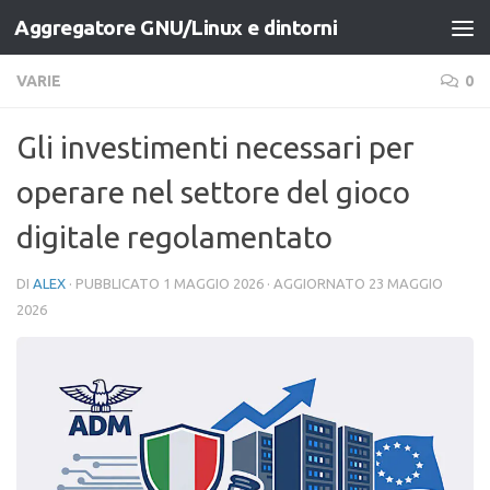
Aggregatore GNU/Linux e dintorni
Salta al contenuto
VARIE
0
Gli investimenti necessari per
operare nel settore del gioco
digitale regolamentato
DI
ALEX
· PUBBLICATO
1 MAGGIO 2026
· AGGIORNATO
23 MAGGIO
2026