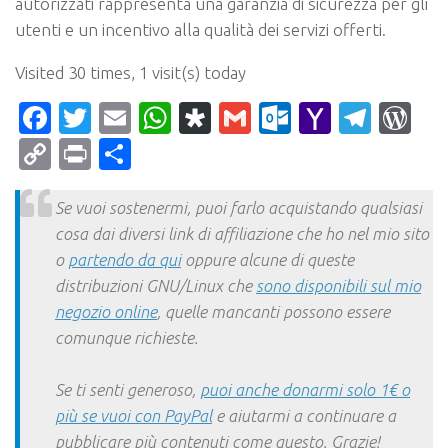
autorizzati rappresenta una garanzia di sicurezza per gli
utenti e un incentivo alla qualità dei servizi offerti.
Visited 30 times, 1 visit(s) today
Facebook
Twitter
Email
WhatsApp
Diaspora
Gmail
Outlook.c
Yahoo
Tele
Wo
Mail
Copy
Print
Condividi
Link
Se vuoi sostenermi, puoi farlo acquistando qualsiasi
cosa dai diversi link di affiliazione che ho nel mio sito
o
partendo da qui
oppure alcune di queste
distribuzioni GNU/Linux che
sono disponibili sul mio
negozio online
, quelle mancanti possono essere
comunque richieste.
Se ti senti generoso,
puoi anche donarmi solo 1€ o
più se vuoi con PayPal
e aiutarmi a continuare a
pubblicare più contenuti come questo. Grazie!