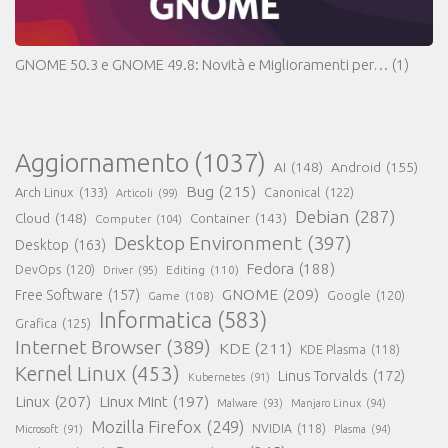
GNOME 50.3 e GNOME 49.8: Novità e Miglioramenti per…
(1)
Aggiornamento
(1037)
AI
(148)
Android
(155)
Bug
(215)
Arch Linux
(133)
Canonical
(122)
Articoli
(99)
Debian
(287)
Cloud
(148)
Container
(143)
Computer
(104)
Desktop Environment
(397)
Desktop
(163)
Fedora
(188)
DevOps
(120)
Editing
(110)
Driver
(95)
GNOME
(209)
Free Software
(157)
Game
(108)
Google
(120)
Informatica
(583)
Grafica
(125)
Internet Browser
(389)
KDE
(211)
KDE Plasma
(118)
Kernel Linux
(453)
Linus Torvalds
(172)
Kubernetes
(91)
Linux
(207)
Linux Mint
(197)
Malware
(93)
Manjaro Linux
(94)
Mozilla Firefox
(249)
NVIDIA
(118)
Microsoft
(91)
Plasma
(94)