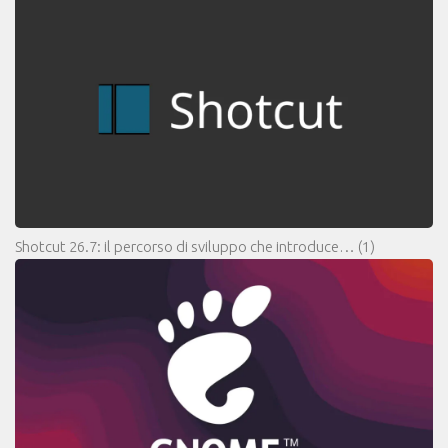
Shotcut 26.7: il percorso di sviluppo che introduce…
(1)