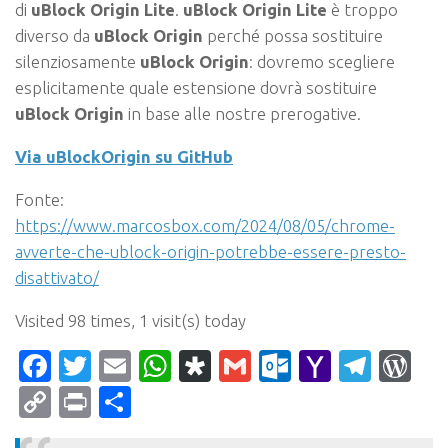
di
uBlock Origin Lite
.
uBlock Origin Lite
è troppo
diverso da
uBlock Origin
perché possa sostituire
silenziosamente
uBlock Origin
: dovremo scegliere
esplicitamente quale estensione dovrà sostituire
uBlock Origin
in base alle nostre prerogative.
Via uBlockOrigin su GitHub
Fonte:
https://www.marcosbox.com/2024/08/05/chrome-
avverte-che-ublock-origin-potrebbe-essere-presto-
disattivato/
Visited 98 times, 1 visit(s) today
Facebook
Twitter
Email
WhatsApp
Diaspora
Gmail
Outlook.c
Yahoo
Tele
Wo
Mail
Copy
Print
Condividi
Link