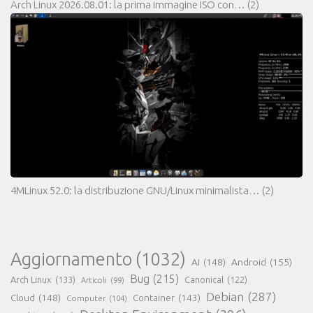
Arch Linux 2026.08.01: la prima immagine ISO con…
(2)
4MLinux 52.0: la distribuzione GNU/Linux minimalista…
(2)
Aggiornamento
(1032)
AI
(148)
Android
(155)
Bug
(215)
Arch Linux
(133)
Canonical
(122)
Articoli
(99)
Debian
(287)
Cloud
(148)
Container
(143)
Computer
(104)