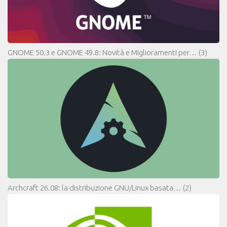
GNOME 50.3 e GNOME 49.8: Novità e Miglioramenti per…
(3)
Archcraft 26.08: la distribuzione GNU/Linux basata…
(2)