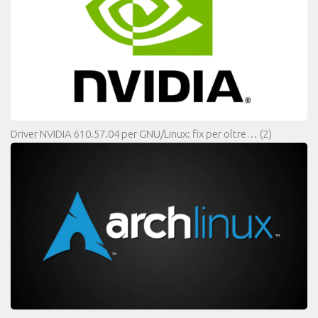
Driver NVIDIA 610.57.04 per GNU/Linux: fix per oltre…
(2)