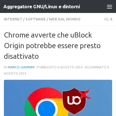
Aggregatore GNU/Linux e dintorni
Salta al contenuto
INTERNET
/
SOFTWARE
/
WEB DAL MONDO
0
Chrome avverte che uBlock
Origin potrebbe essere presto
disattivato
DI
MARCO GIANNINI
· PUBBLICATO
6 AGOSTO 2024
· AGGIORNATO
6
AGOSTO 2024