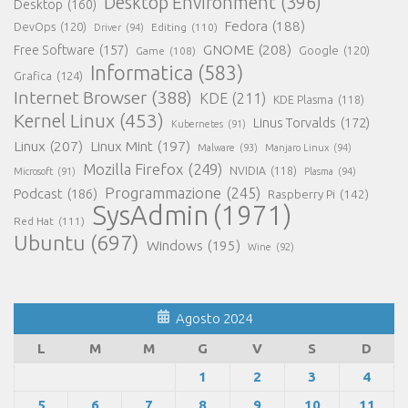
Desktop Environment
(396)
Desktop
(160)
Fedora
(188)
DevOps
(120)
Editing
(110)
Driver
(94)
GNOME
(208)
Free Software
(157)
Google
(120)
Game
(108)
Informatica
(583)
Grafica
(124)
Internet Browser
(388)
KDE
(211)
KDE Plasma
(118)
Kernel Linux
(453)
Linus Torvalds
(172)
Kubernetes
(91)
Linux
(207)
Linux Mint
(197)
Malware
(93)
Manjaro Linux
(94)
Mozilla Firefox
(249)
NVIDIA
(118)
Microsoft
(91)
Plasma
(94)
Programmazione
(245)
Podcast
(186)
Raspberry Pi
(142)
SysAdmin
(1971)
Red Hat
(111)
Ubuntu
(697)
Windows
(195)
Wine
(92)
Agosto 2024
L
M
M
G
V
S
D
1
2
3
4
5
6
7
8
9
10
11