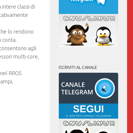
 intere classi di
ficativamente
 che lo rendono
o conta.
 consentono agli
essori multi-core,
ISCRIVITI AL CANALE
ernel RROS
 ampi,