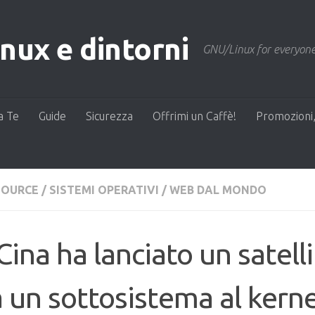
ux e dintorni
GNU/Linux for everyone
a Te
Guide
Sicurezza
Offrimi un Caffè!
Promozioni,
SOURCE
/
SISTEMI OPERATIVI
/
WEB DAL MONDO
Cina ha lanciato un satell
 un sottosistema al kerne