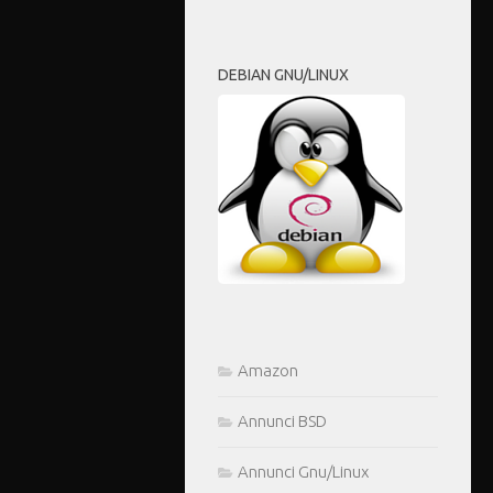
DEBIAN GNU/LINUX
Amazon
Annunci BSD
Annunci Gnu/Linux