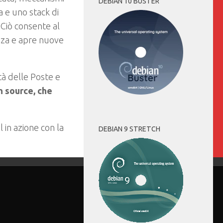
DEBIAN 10 BUSTER
a e uno stack di
 Ciò consente al
ezza e apre nuove
tà delle Poste e
 source, che
 in azione con la
DEBIAN 9 STRETCH