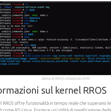
Demo di RROS utilizzando KVM
ormazioni sul kernel RROS
el RROS offre funzionalità in tempo reale che superano le
ti come RT-Linux. Fornisce un’utilità di pianificazione ded