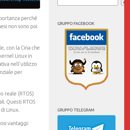
Cer
mportanza perché
GRUPPO FACEBOOK
nesi non sono poi
le, con la Cina che
kernel Linux in
ativa nell’utilizzo
enziale per
mpo reale (RTOS)
rali. Questi RTOS
 di Linux.
GRUPPO TELEGRAM
osi vantaggi: