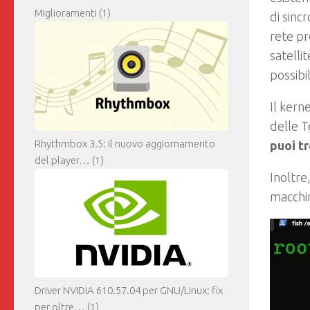
Miglioramenti
(1)
di sinc
rete pr
satelli
possibil
Il kern
delle T
Rhythmbox 3.5: il nuovo aggiornamento
puoi t
del player…
(1)
Inoltre
macchi
Driver NVIDIA 610.57.04 per GNU/Linux: fix
per oltre…
(1)