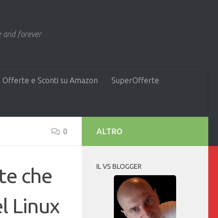
 and forever
 Offerte e Sconti su Amazon
SuperOfferte
0
ALTRO
IL VS BLOGGER
ite che
l Linux