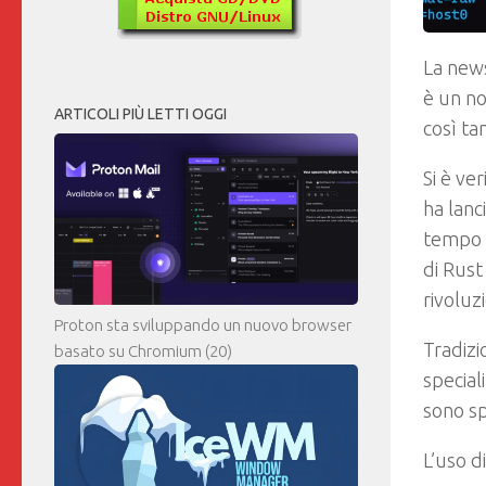
La news
è un no
ARTICOLI PIÙ LETTI OGGI
così ta
Si è ve
ha lanc
tempo r
di Rust
rivoluz
Proton sta sviluppando un nuovo browser
Tradizi
basato su Chromium
(20)
special
sono sp
L’uso d