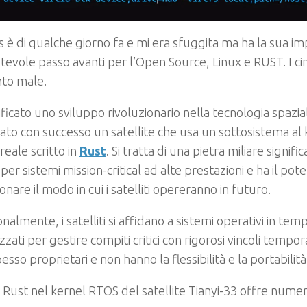
 è di qualche giorno fa e mi era sfuggita ma ha la sua i
tevole passo avanti per l’Open Source, Linux e RUST. I ci
nto male.
rificato uno sviluppo rivoluzionario nella tecnologia spazia
iato con successo un satellite che usa un sottosistema al 
eale scritto in
Rust
. Si tratta di una pietra miliare signific
 per sistemi mission-critical ad alte prestazioni e ha il pot
ionare il modo in cui i satelliti opereranno in futuro.
onalmente, i satelliti si affidano a sistemi operativi in ​​te
izzati per gestire compiti critici con rigorosi vincoli tempo
esso proprietari e non hanno la flessibilità e la portabilità
i Rust nel kernel RTOS del satellite Tianyi-33 offre numer