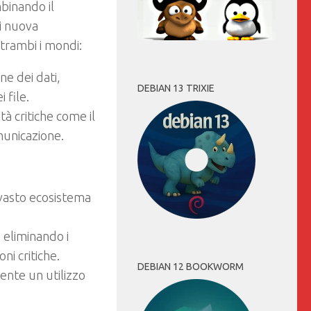
mbinando il
di nuova
ntrambi i mondi:
ne dei dati,
DEBIAN 13 TRIXIE
 file.
tà critiche come il
omunicazione.
l vasto ecosistema
, eliminando i
ni critiche.
DEBIAN 12 BOOKWORM
sente un utilizzo