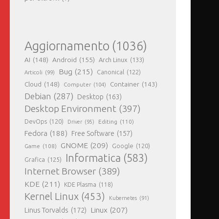
Aggiornamento
(1036)
AI
(148)
Android
(155)
Arch Linux
(133)
Bug
(215)
Canonical
(122)
Articoli
(99)
Cloud
(148)
Container
(143)
Computer
(104)
Debian
(287)
Desktop
(163)
Desktop Environment
(397)
DevOps
(120)
Editing
(110)
Driver
(95)
Fedora
(188)
Free Software
(157)
GNOME
(209)
Game
(108)
Google
(120)
Informatica
(583)
Grafica
(125)
Internet Browser
(389)
KDE
(211)
KDE Plasma
(118)
Kernel Linux
(453)
Kubernetes
(91)
Linux
(207)
Linus Torvalds
(172)