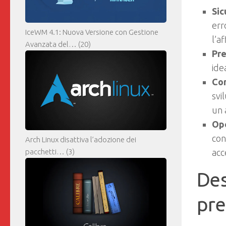
Sic
err
IceWM 4.1: Nuova Versione con Gestione
l’a
Avanzata del…
(20)
Pre
ide
Co
svi
un 
Op
con
Arch Linux disattiva l’adozione dei
pacchetti…
(3)
acc
Des
pre