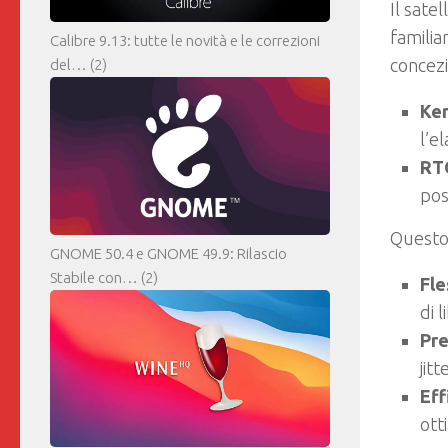
Il sate
familia
Calibre 9.13: tutte le novità e le correzioni
concezi
del…
(2)
Ker
l’e
RT
pos
Questo 
GNOME 50.4 e GNOME 49.9: Rilascio
Stabile con…
(2)
Fle
di 
Pre
jit
Eff
ott