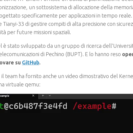
ronizzazione, un sottosistema di allocazione della memori
ogettato specificamente per applicazioni in tempo reale.
te Tianyi-33 di gestire compiti di alta precisione con sicur
ità per future missioni spaziali.
el è stato sviluppato da un gruppo di ricerca dell’Universi
elecomunicazioni di Pechino (BUPT). E lo hanno reso
open
rovare su
GitHub
.
, il team ha fornito anche un video dimostrativo del Kernel
na virtuale qemu: