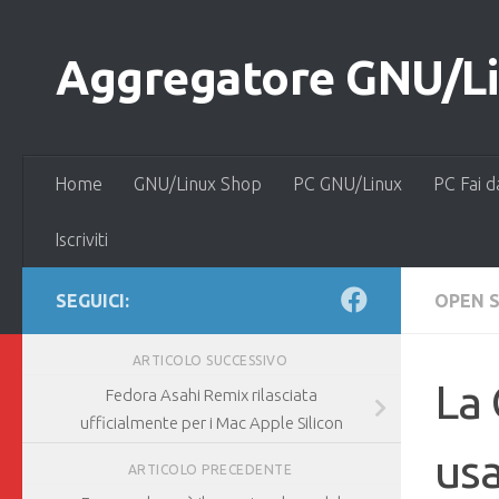
Salta al contenuto
Aggregatore GNU/Lin
Home
GNU/Linux Shop
PC GNU/Linux
PC Fai d
Iscriviti
SEGUICI:
OPEN 
ARTICOLO SUCCESSIVO
La 
Fedora Asahi Remix rilasciata
ufficialmente per i Mac Apple Silicon
usa
ARTICOLO PRECEDENTE