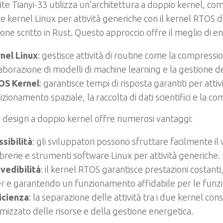
llite Tianyi-33 utilizza un’architettura a doppio kernel, co
re kernel Linux per attività generiche con il kernel RTOS 
one scritto in Rust. Questo approccio offre il meglio di e
nel Linux
: gestisce attività di routine come la compressio
laborazione di modelli di machine learning e la gestione dei
OS Kernel
: garantisce tempi di risposta garantiti per attivi
izionamento spaziale, la raccolta di dati scientifici e la c
design a doppio kernel offre numerosi vantaggi:
ssibilità
: gli sviluppatori possono sfruttare facilmente i
librerie e strumenti software Linux per attività generiche.
vedibilità
: il kernel RTOS garantisce prestazioni costanti
ter e garantendo un funzionamento affidabile per le funzio
icienza
: la separazione delle attività tra i due kernel con
imizzato delle risorse e della gestione energetica.