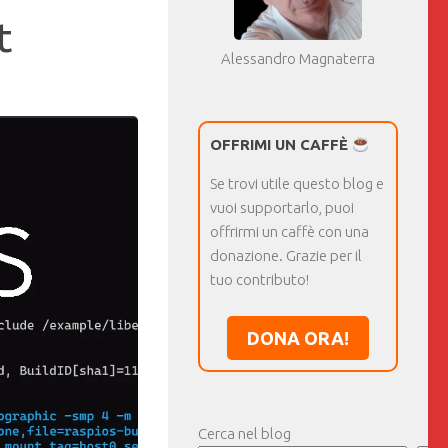
t
Alessandro Magnaterra
OFFRIMI UN CAFFÈ
Se trovi utile questo blog e
vuoi supportarlo, puoi
offrirmi un caffè con una
donazione. Grazie per il
tuo contributo!
DONA ORA!
Cerca nel blog