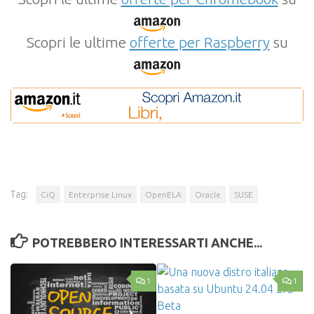
Scopri le ultime
offerte per Raspberry
su
Tag:
CiQ
Enterprise Linux
OpenELA
Oracle
SUSE
POTREBBERO INTERESSARTI ANCHE...
1
1