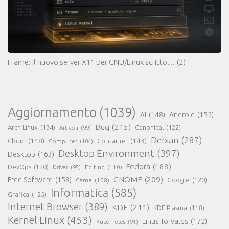
Frame: il nuovo server X11 per GNU/Linux scritto…
(2)
Aggiornamento
(1039)
AI
(148)
Android
(155)
Bug
(215)
Arch Linux
(134)
Canonical
(122)
Articoli
(99)
Debian
(287)
Cloud
(148)
Container
(143)
Computer
(104)
Desktop Environment
(397)
Desktop
(163)
Fedora
(188)
DevOps
(120)
Editing
(110)
Driver
(95)
GNOME
(209)
Free Software
(158)
Game
(108)
Google
(120)
Informatica
(585)
Grafica
(125)
Internet Browser
(389)
KDE
(211)
KDE Plasma
(118)
Kernel Linux
(453)
Linus Torvalds
(172)
Kubernetes
(91)