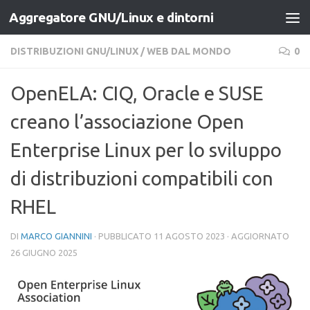
Aggregatore GNU/Linux e dintorni
Salta al contenuto
DISTRIBUZIONI GNU/LINUX
/
WEB DAL MONDO
0
OpenELA: CIQ, Oracle e SUSE
creano l’associazione Open
Enterprise Linux per lo sviluppo
di distribuzioni compatibili con
RHEL
DI
MARCO GIANNINI
· PUBBLICATO
11 AGOSTO 2023
· AGGIORNATO
26 GIUGNO 2025