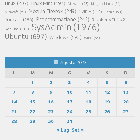
Linux
(207)
Linux Mint
(197)
Malware
(93)
Manjaro Linux
(94)
Mozilla Firefox
(249)
NVIDIA
(118)
Microsoft
(91)
Plasma
(94)
Programmazione
(245)
Podcast
(186)
Raspberry Pi
(142)
SysAdmin
(1976)
Red Hat
(111)
Ubuntu
(697)
Windows
(195)
Wine
(93)
Agosto 2023
L
M
M
G
V
S
D
1
2
3
4
5
6
7
8
9
10
11
12
13
14
15
16
17
18
19
20
21
22
23
24
25
26
27
28
29
30
31
« Lug
Set »