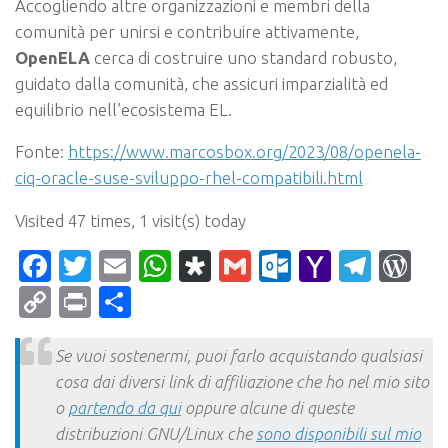
Accogliendo altre organizzazioni e membri della
comunità per unirsi e contribuire attivamente,
OpenELA
cerca di costruire uno standard robusto,
guidato dalla comunità, che assicuri imparzialità ed
equilibrio nell’ecosistema EL.
Fonte:
https://www.marcosbox.org/2023/08/openela-
ciq-oracle-suse-sviluppo-rhel-compatibili.html
Visited 47 times, 1 visit(s) today
Facebook
Twitter
Email
WhatsApp
Diaspora
Gmail
Outlook.c
Yahoo
Tele
Wo
Mail
Copy
Print
Condividi
Link
Se vuoi sostenermi, puoi farlo acquistando qualsiasi
cosa dai diversi link di affiliazione che ho nel mio sito
o
partendo da qui
oppure alcune di queste
distribuzioni GNU/Linux che
sono disponibili sul mio