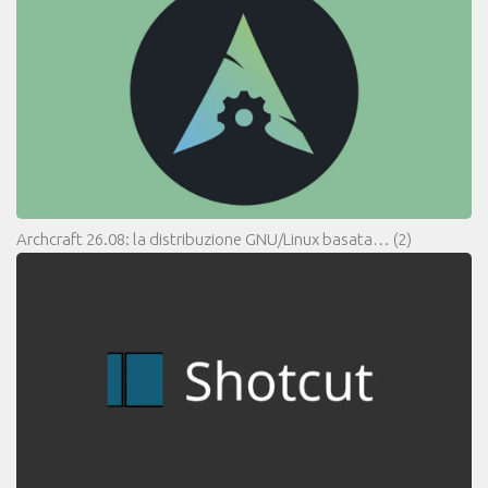
Archcraft 26.08: la distribuzione GNU/Linux basata…
(2)