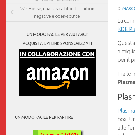
DI
MARCO
WikiHouse, una casa a blocchi, carbon
negative e open-source!
La com
KDE Pl
UN MODO FACILE PER AIUTARCI!
Questa
ACQUISTA DAI LINK SPONSORIZZATI
a migli
per il 
Fra le 
Plasm
Plas
Plasma
UN MODO FACILE PER PARTIRE
box. U
alle fu