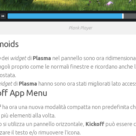
Plank Player
moids
p
dei
widget
di
Plasma
nel pannello sono ora ridimensionabi
ngoli proprio come le normali finestre e ricordano anche
ostata.
idget
di
Plasma
hanno sono ora stati migliorati lato accessi
off App Menu
f
ha ora una nuova modalità compatta non predefinita ch
più elementi alla volta.
si utilizza un pannello orizzontale,
Kickoff
può essere c
zzare il testo e/o rimuovere l’icona.