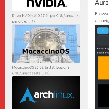
Aura
Browse
Driver NVIDIA 610.57.04 per GNU/Linux: fix
di navi
per oltre…
(1)
MocaccinoOS 26.08: la distribuzione
GNU/Linux basata…
(1)