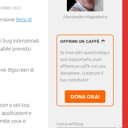
EMBRE 2022
Alessandro Magnaterra
versione
Beta di
di bug intenzionati
OFFRIMI UN CAFFÈ
tabile previsto
Se trovi utile questo blog e
vuoi supportarlo, puoi
offrirmi un caffè con una
one
Bigscreen
di
donazione. Grazie per il
tuo contributo!
DONA ORA!
sori o set-top
 applicazioni e
amite voce o
Cerca nel blog