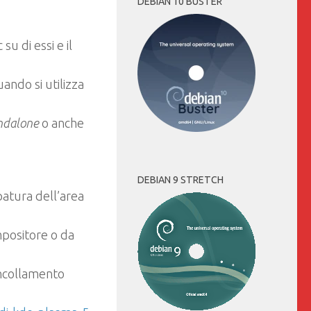
DEBIAN 10 BUSTER
su di essi e il
ando si utilizza
ndalone
o anche
DEBIAN 9 STRETCH
patura dell’area
mpositore o da
’incollamento