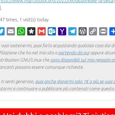
http://www.marcosbox.org/2022/09/disponibile-la-beta-
l
 47 times, 1 visit(s) today
acebook
Twitter
Email
WhatsApp
Diaspora
Gmail
Outlook.com
Yahoo
Telegram
WordPr
Cop
Pr
Mail
Link
 vuoi sostenermi, puoi farlo acquistando qualsiasi cosa dai div
filiazione che ho nel mio sito o
partendo da qui
oppure alcun
stribuzioni GNU/Linux che
sono disponibili sul mio negozio o
ncanti possono essere comunque richieste.
 ti senti generoso,
puoi anche donarmi solo 1€ o più se vuoi 
utarmi a continuare a pubblicare più contenuti come questo.