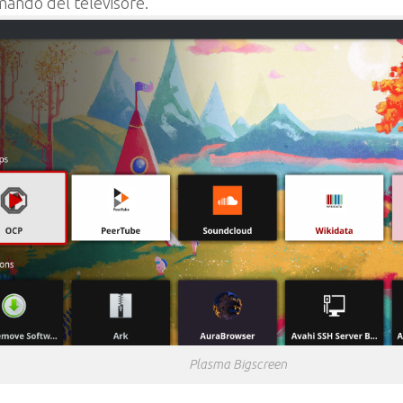
ando del televisore.
Plasma Bigscreen