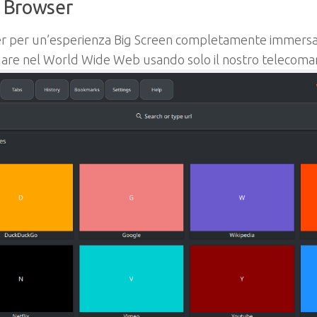
 Browser
r per un’esperienza Big Screen completamente immersa 
gare nel World Wide Web usando solo il nostro telecoma