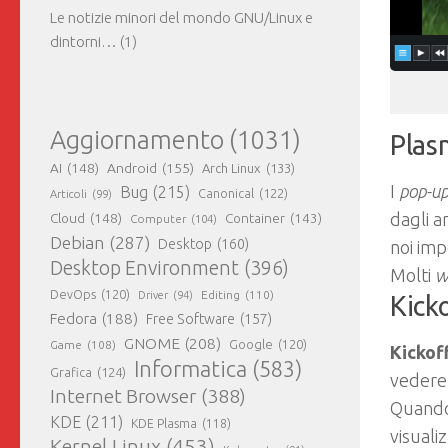
Le notizie minori del mondo GNU/Linux e
dintorni…
(1)
Aggiornamento
(1031)
Plas
AI
(148)
Android
(155)
Arch Linux
(133)
I
pop-u
Bug
(215)
Canonical
(122)
Articoli
(99)
dagli a
Cloud
(148)
Container
(143)
Computer
(104)
Debian
(287)
Desktop
(160)
noi imp
Desktop Environment
(396)
Molti
w
DevOps
(120)
Editing
(110)
Driver
(94)
Kick
Fedora
(188)
Free Software
(157)
GNOME
(208)
Google
(120)
Game
(108)
Kickof
Informatica
(583)
Grafica
(124)
vedere 
Internet Browser
(388)
Quando 
KDE
(211)
KDE Plasma
(118)
visuali
Kernel Linux
(453)