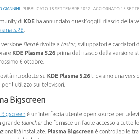
 GIANNINI
· PUBBLICATO
15 SETTEMBRE 2022
· AGGIORNATO
15 SETT
munity di
KDE
ha annunciato quest’oggi il rilascio della 
asma 5.26
.
 versione
Beta
è rivolta a
tester
, sviluppatori e cacciatori 
orare
KDE Plasma 5.26
prima del rilascio della versione s
prossimo 6 ottobre.
novità introdotte su
KDE Plasma 5.26
troviamo una versi
a
per l’utilizzo sui televisori.
ma Bigscreen
 Bigscreen
è un’interfaccia utente open source per televi
n grande
launcher
che fornisce un facile accesso a tutte le
nzionalità installate.
Plasma Bigscreen
è controllabile tr