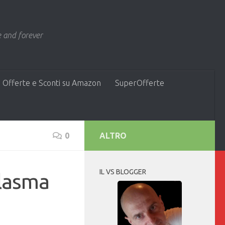
 and forever
 Offerte e Sconti su Amazon
SuperOfferte
0
ALTRO
IL VS BLOGGER
Plasma