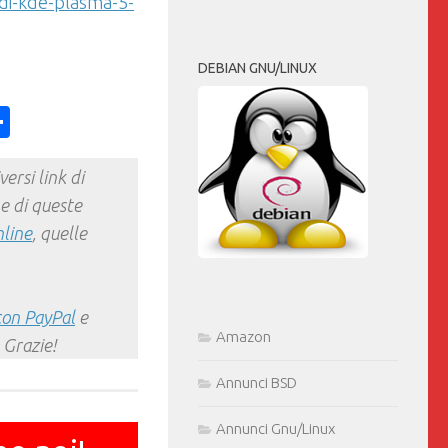
di-kde-plasma-5-
DEBIAN GNU/LINUX
ess
y
int
Condividi
ersi link di
e di queste
nline
, quelle
con PayPal
e
Amazon
 Grazie!
Annunci BSD
Annunci Gnu/Linux