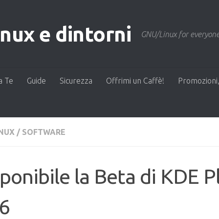
ux e dintorni
GNU/Linux for everyone
a Te
Guide
Sicurezza
Offrimi un Caffè!
Promozioni,
INUX
/
SOFTWARE
ponibile la Beta di KDE 
26