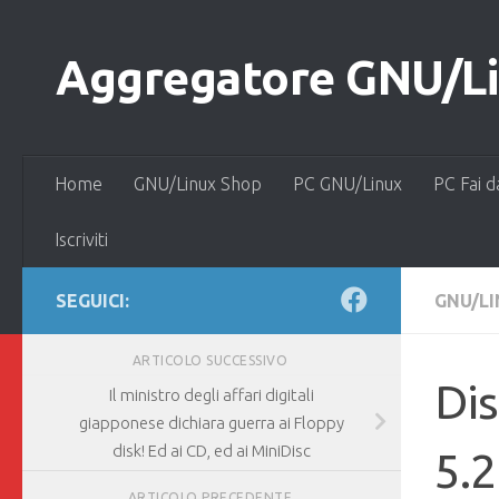
Salta al contenuto
Aggregatore GNU/Lin
Home
GNU/Linux Shop
PC GNU/Linux
PC Fai d
Iscriviti
SEGUICI:
GNU/L
ARTICOLO SUCCESSIVO
Dis
Il ministro degli affari digitali
giapponese dichiara guerra ai Floppy
disk! Ed ai CD, ed ai MiniDisc
5.
ARTICOLO PRECEDENTE