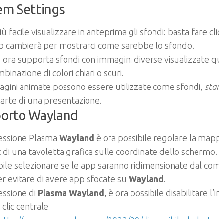
em Settings
ù facile visualizzare in anteprima gli sfondi: basta fare clic 
p cambierà per mostrarci come sarebbe lo sfondo.
a
ora supporta sfondi con immagini diverse visualizzate qu
binazione di colori chiari o scuri.
gini animate possono essere utilizzate come sfondi,
sta
arte di una presentazione.
orto Wayland
sessione Plasma
Wayland
è ora possibile regolare la map
t di una tavoletta grafica sulle coordinate dello schermo.
bile selezionare se le app saranno ridimensionate dal co
er evitare di avere app sfocate su
Wayland
.
essione di
Plasma Wayland
, è ora possibile disabilitare l
 clic centrale