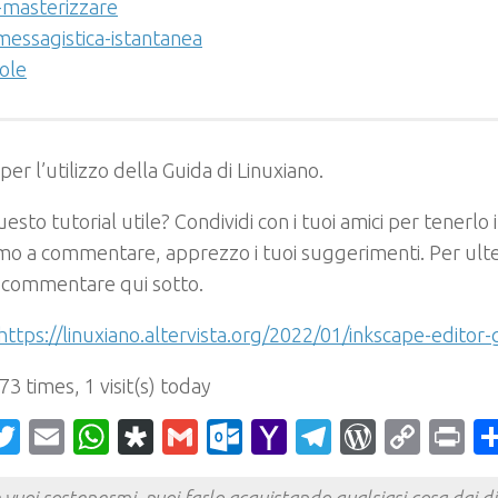
masterizzare
messagistica-istantanea
ole
 per l’utilizzo della Guida di Linuxiano.
esto tutorial utile? Condividi con i tuoi amici per tenerlo i
primo a commentare, apprezzo i tuoi suggerimenti. Per ul
 commentare qui sotto.
https://linuxiano.altervista.org/2022/01/inkscape-editor-g
 73 times, 1 visit(s) today
acebook
Twitter
Email
WhatsApp
Diaspora
Gmail
Outlook.com
Yahoo
Telegram
WordPr
Cop
Pr
Mail
Link