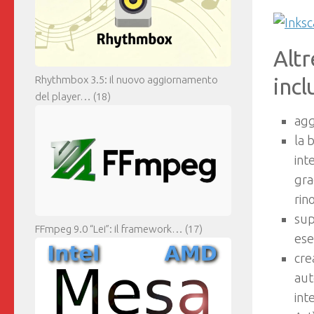
Altr
Rhythmbox 3.5: il nuovo aggiornamento
incl
del player…
(18)
agg
la 
int
gra
rin
sup
FFmpeg 9.0 “Lei”: il framework…
(17)
ese
cre
aut
int