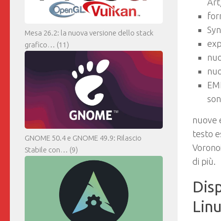
Art
form
Syn
Mesa 26.2: la nuova versione dello stack
exp
grafico…
(11)
nuo
nuo
EMF
son
nuove e
testo e
GNOME 50.4 e GNOME 49.9: Rilascio
Voronoi
Stabile con…
(9)
di più.
Disp
Linu