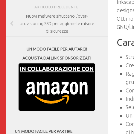
Inkscap
ARTICOLO PRECEDENTE
designe
Nuovi malware sfruttano l’over-
Ottimo 
provisioning SSD per aggirare le misure
GNU/Li
di sicurezza
Cara
UN MODO FACILE PER AIUTARCI!
Str
ACQUISTA DAI LINK SPONSORIZZATI
Cre
Rag
gru
Com
Ind
Sel
Un 
Con
UN MODO FACILE PER PARTIRE
di t