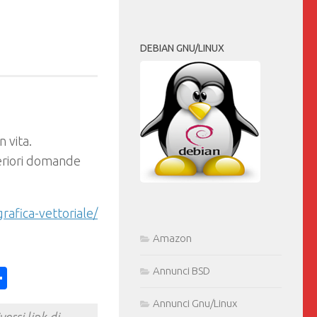
DEBIAN GNU/LINUX
n vita.
teriori domande
rafica-vettoriale/
Amazon
Annunci BSD
ess
y
int
Condividi
Annunci Gnu/Linux