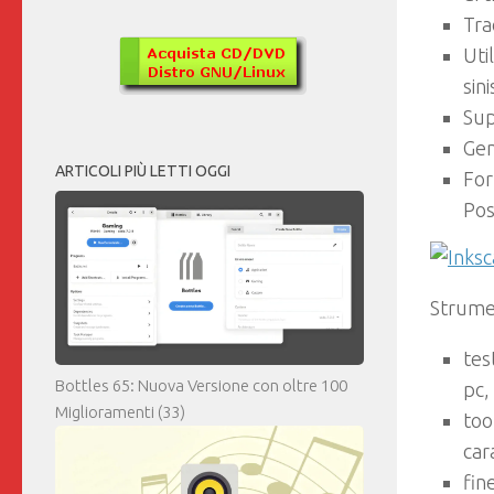
Tra
Util
sini
Sup
Gen
ARTICOLI PIÙ LETTI OGGI
For
Pos
Strume
tes
Bottles 65: Nuova Versione con oltre 100
pc,
Miglioramenti
(33)
too
car
fin