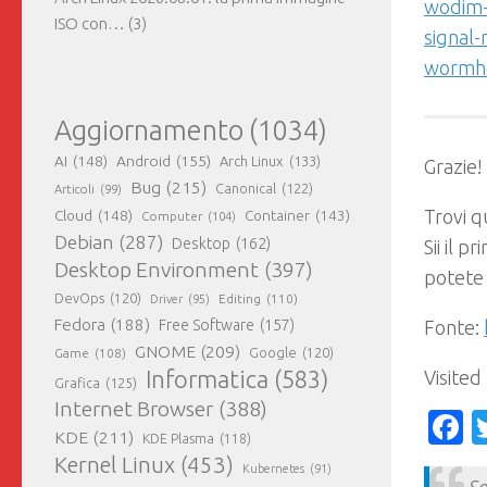
wodim-
ISO con…
(3)
signal-
wormh
Aggiornamento
(1034)
AI
(148)
Android
(155)
Arch Linux
(133)
Grazie!
Bug
(215)
Canonical
(122)
Articoli
(99)
Trovi qu
Cloud
(148)
Container
(143)
Computer
(104)
Debian
(287)
Desktop
(162)
Sii il 
Desktop Environment
(397)
potete
DevOps
(120)
Editing
(110)
Driver
(95)
Fedora
(188)
Fonte:
Free Software
(157)
GNOME
(209)
Game
(108)
Google
(120)
Visited
Informatica
(583)
Grafica
(125)
Internet Browser
(388)
F
KDE
(211)
KDE Plasma
(118)
Kernel Linux
(453)
Kubernetes
(91)