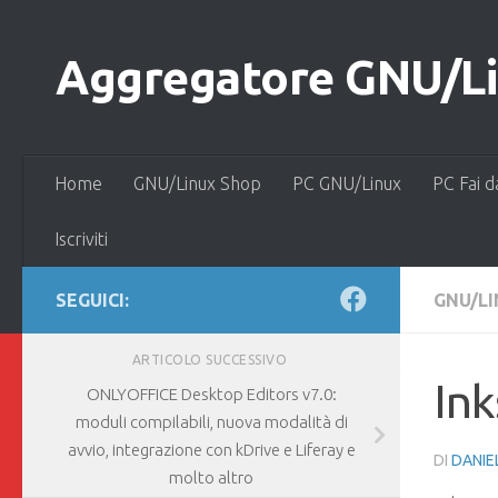
Salta al contenuto
Aggregatore GNU/Lin
Home
GNU/Linux Shop
PC GNU/Linux
PC Fai d
Iscriviti
SEGUICI:
GNU/L
ARTICOLO SUCCESSIVO
Ink
ONLYOFFICE Desktop Editors v7.0:
moduli compilabili, nuova modalità di
avvio, integrazione con kDrive e Liferay e
DI
DANIE
molto altro