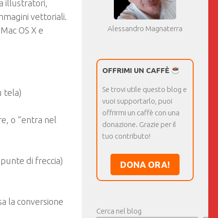
 illustratori,
magini vettoriali.
Alessandro Magnaterra
 Mac OS X e
OFFRIMI UN CAFFÈ
Se trovi utile questo blog e
 tela)
vuoi supportarlo, puoi
offrirmi un caffè con una
e, o “entra nel
donazione. Grazie per il
tuo contributo!
. punte di freccia)
DONA ORA!
sa la conversione
Cerca nel blog