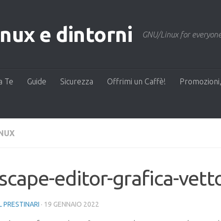
ux e dintorni
GNU/Linux for everyone
a Te
Guide
Sicurezza
Offrimi un Caffè!
Promozioni,
INUX
scape-editor-grafica-vetto
L PRESTINARI
·
19 GENNAIO 2022