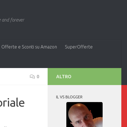
 and forever
 Offerte e Sconti su Amazon
SuperOfferte
0
ALTRO
IL VS BLOGGER
riale