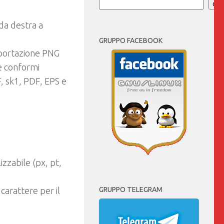
Cer
t da destra a
GRUPPO FACEBOOK
sportazione PNG
e conformi
 sk1, PDF, EPS e
izzabile (px, pt,
carattere per il
GRUPPO TELEGRAM