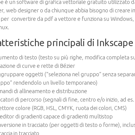
e è un software di grafica vettoriale gratuito utilizzato da
r, web designer o da chiunque abbia bisogno di creare im
per convertire da pdf a vettore e funziona su Windows,
nux.
tteristiche principali di Inkscape
umento di testo (testo su più righe, modifica completa su
azione di curve e rette di Bézier
gruppare oggetti (“seleziona nel gruppo” senza separar
ppo” rendendolo un livello temporaneo)
andi di allineamento e distribuzione
icatori di percorso (segnali di fine, centro e/o inizio, ad es
ettore colore (RGB, HSL, CMYK, ruota dei colori, CMS)
editor di gradienti capace di gradienti multistop
versione in tracciato (per oggetti di testo o forme), inclu
raccia in tracciato