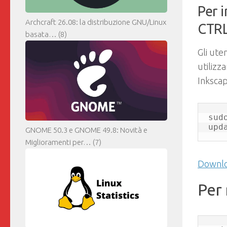
Per 
Archcraft 26.08: la distribuzione GNU/Linux
CTRL
basata…
(8)
Gli ute
utilizz
Inkscap
sud
upd
GNOME 50.3 e GNOME 49.8: Novità e
Miglioramenti per…
(7)
Downlo
Per