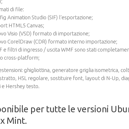
);
ati di file:
fig Animation Studio (SIF) l’esportazione;
ort HTML5 Canvas;
vo Visio (VSD) formato di importazione;
vo CorelDraw (CDR) formato interno importazione;
 e filtri di ingresso / uscita WMF sono stati completamente
o cross-platform;
stensioni: ghigliottina, generatore griglia isometrica, co
stratto, HSL regolare, sostituire font, layout di N-Up, d
 e Hershey testo.
onibile per tutte le versioni Ubu
x Mint.