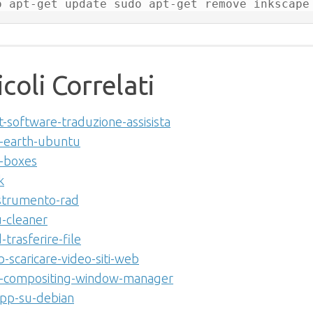
icoli Correlati
-software-traduzione-assisista
-earth-ubuntu
-boxes
k
strumento-rad
-cleaner
-trasferire-file
b-scaricare-video-siti-web
-compositing-window-manager
pp-su-debian