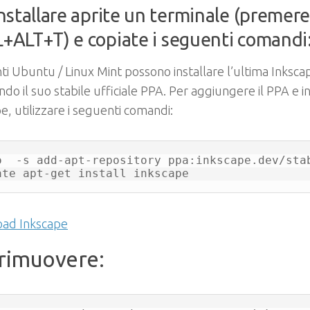
installare aprite un terminale (premer
+ALT+T) e copiate i seguenti comandi
nti Ubuntu / Linux Mint possono installare l’ultima Inksca
ando il suo stabile ufficiale PPA. Per aggiungere il PPA e i
e, utilizzare i seguenti comandi:
o  -s add-apt-repository ppa:inkscape.dev/stab
ate apt-get install inkscape
ad Inkscape
 rimuovere: