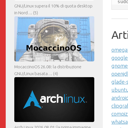
GNU/Linux supera il 10% di quota desktop
in Nord…
(5)
Art
omegat
google
gnome
MocaccinoOS 26.08: la distribuzione
openjd
GNU/Linux basata…
(4)
glade-
ubuntu
android
clipgra
compiz
whatsa
Arch Linux 2026.08.01: la prima immagine