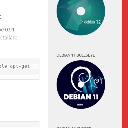
e
:
pe 0.91
nstallare
DEBIAN 11 BULLSEYE
le apt-get 