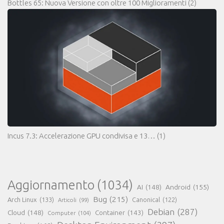
Bottles 65: Nuova Versione con oltre 100 Miglioramenti
(2)
Incus 7.3: Accelerazione GPU condivisa e 13…
(1)
Aggiornamento
(1034)
AI
(148)
Android
(155)
Bug
(215)
Arch Linux
(133)
Canonical
(122)
Articoli
(99)
Debian
(287)
Cloud
(148)
Container
(143)
Computer
(104)