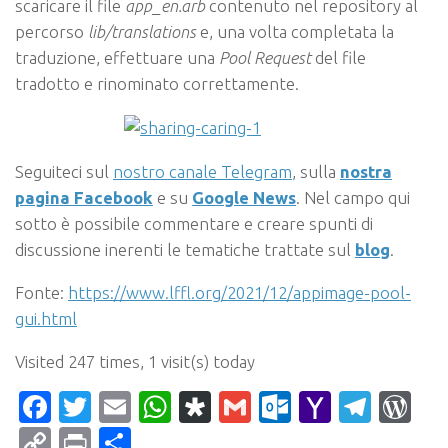
scaricare il file
app_en.arb
contenuto nel repository al
percorso
lib/translations
e, una volta completata la
traduzione, effettuare una
Pool Request
del file
tradotto e rinominato correttamente.
Seguiteci sul
nostro canale Telegram
, sulla
nostra
pagina Facebook
e su
Google News
. Nel campo qui
sotto è possibile commentare e creare spunti di
discussione inerenti le tematiche trattate sul
blog
.
Fonte:
https://www.lffl.org/2021/12/appimage-pool-
gui.html
Visited 247 times, 1 visit(s) today
Facebook
Twitter
Email
WhatsApp
Diaspora
Gmail
Outlook.c
Yahoo
Tele
Wo
Mail
Copy
Print
Condividi