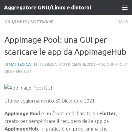
Aggregatore GNU/Linux e dintorni
Salta al contenuto
GNU/LINUX
/
SOFTWARE
0
AppImage Pool: una GUI per
scaricare le app da AppImageHub
DI
MATTEO GATTI
· PUBBLICATO
31 DICEMBRE 2021
· AGGIORNATO
31
DICEMBRE 2021
Ultimo aggiornamento:
30 Dicembre 2021
AppImage Pool
è un front-end, basato su
Flutter
,
creato per semplificare il recupero delle app da
AppImageHub
. In pratica è un programma che