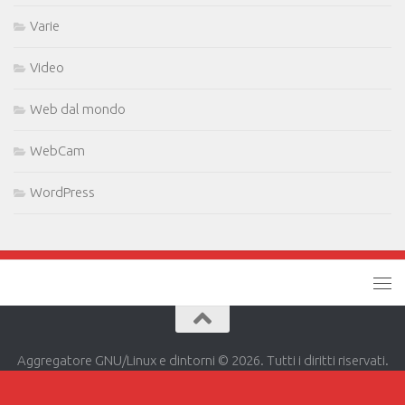
Varie
Video
Web dal mondo
WebCam
WordPress
Aggregatore GNU/Linux e dintorni © 2026. Tutti i diritti riservati.
Powered by
- Progettato con il
tema Hueman