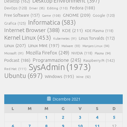
Desktop Environment
(397)
Desktop
(162)
Fedora
(188)
DevOps
(120)
Editing
(110)
Driver
(95)
GNOME
(209)
Free Software
(157)
Game
(108)
Google
(120)
Informatica
(583)
Grafica
(125)
Internet Browser
(388)
KDE
(211)
KDE Plasma
(118)
Kernel Linux
(453)
Linus Torvalds
(172)
Kubernetes
(91)
Linux
(207)
Linux Mint
(197)
Malware
(93)
Manjaro Linux
(94)
Mozilla Firefox
(249)
NVIDIA
(118)
Microsoft
(91)
Plasma
(94)
Programmazione
(245)
Podcast
(186)
Raspberry Pi
(142)
SysAdmin
(1973)
Red Hat
(111)
Ubuntu
(697)
Windows
(195)
Wine
(92)
Dicembre 2021
L
M
M
G
V
S
D
1
2
3
4
5
6
7
8
9
10
11
12