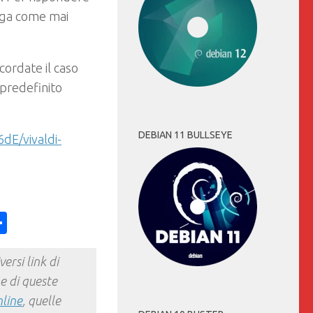
ga come mai
cordate il caso
predefinito
DEBIAN 11 BULLSEYE
dE/vivaldi-
ess
y
int
Condividi
ersi link di
e di queste
nline
, quelle