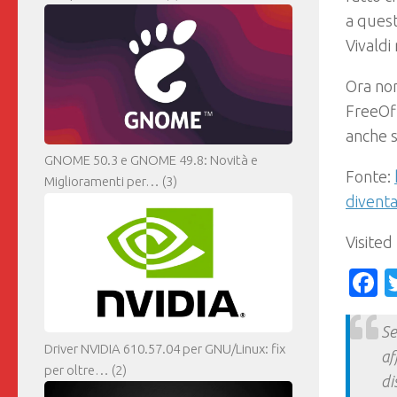
a quest
Vivald
Ora non
FreeOff
anche s
GNOME 50.3 e GNOME 49.8: Novità e
Fonte:
Miglioramenti per…
(3)
divent
Visited
F
Se
Driver NVIDIA 610.57.04 per GNU/Linux: fix
af
per oltre…
(2)
di