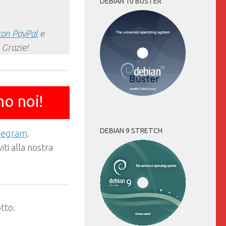
DEBIAN 10 BUSTER
con PayPal
e
 Grazie!
mo noi!
DEBIAN 9 STRETCH
elegram
.
ti alla nostra
tto.