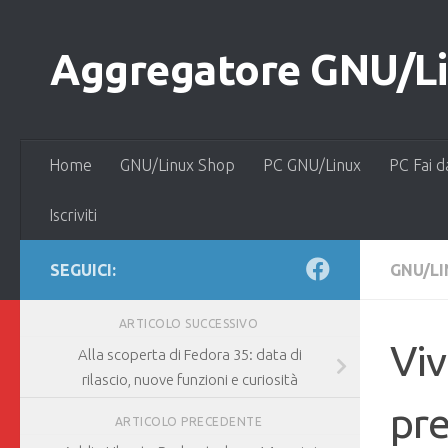
Salta al contenuto
Aggregatore GNU/Lin
Home
GNU/Linux Shop
PC GNU/Linux
PC Fai d
Iscriviti
SEGUICI:
GNU/L
ARTICOLO SUCCESSIVO
Viv
Alla scoperta di Fedora 35: data di
rilascio, nuove funzioni e curiosità
pre
ARTICOLO PRECEDENTE