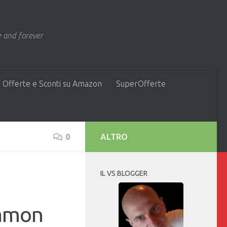
 and forever
 Offerte e Sconti su Amazon
SuperOfferte
0
ALTRO
IL VS BLOGGER
namon