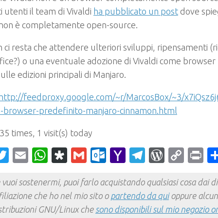
i utenti il team di Vivaldi
ha pubblicato un post
dove spie
i non è completamente open-source.
 ci resta che attendere ulteriori sviluppi, ripensamenti (ri
ice?) o una eventuale adozione di Vivaldi come browser 
ulle edizioni principali di Manjaro.
http://feedproxy.google.com/~r/MarcosBox/~3/x7iQsz6j6
a-browser-predefinito-manjaro-cinnamon.html
 35 times, 1 visit(s) today
acebook
Twitter
Email
WhatsApp
Diaspora
Gmail
Outlook.com
Yahoo
Telegram
WordPr
Cop
Pr
Mail
Link
 vuoi sostenermi, puoi farlo acquistando qualsiasi cosa dai div
filiazione che ho nel mio sito o
partendo da qui
oppure alcun
stribuzioni GNU/Linux che
sono disponibili sul mio negozio o