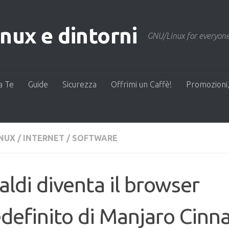
ux e dintorni
GNU/Linux for everyone
a Te
Guide
Sicurezza
Offrimi un Caffè!
Promozioni,
INUX
/
INTERNET
/
SOFTWARE
aldi diventa il browser
definito di Manjaro Cin