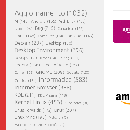
Aggiornamento
(1032)
AI
(148)
Android
(155)
Arch Linux
(133)
Bug
(215)
Canonical
(122)
Articoli
(99)
Cloud
(148)
Container
(143)
Computer
(104)
Debian
(287)
Desktop
(160)
Desktop Environment
(396)
DevOps
(120)
Editing
(110)
Driver
(94)
Fedora
(188)
Free Software
(157)
GNOME
(208)
Google
(120)
Game
(108)
Informatica
(583)
Grafica
(124)
Internet Browser
(388)
KDE
(211)
KDE Plasma
(118)
Kernel Linux
(453)
Kubernetes
(91)
Linux
(207)
Linus Torvalds
(172)
Linux Mint
(197)
Malware
(93)
Manjaro Linux
(94)
Microsoft
(91)