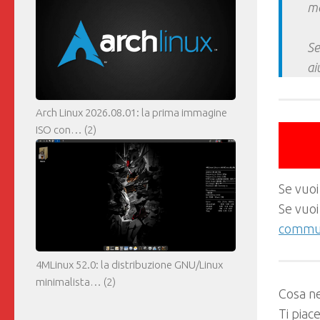
ma
Se
ai
Arch Linux 2026.08.01: la prima immagine
ISO con…
(2)
Se vuoi
Se vuoi
commun
4MLinux 52.0: la distribuzione GNU/Linux
minimalista…
(2)
Cosa ne
Ti piac