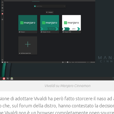
Vivaldi su Manjaro Cinnamon
sione di adottare Vivaldi ha però fatto storcere il naso ad 
 che, sul forum della distro, hanno contestato la decisio
che Vivaldi non è un browser completamente open source