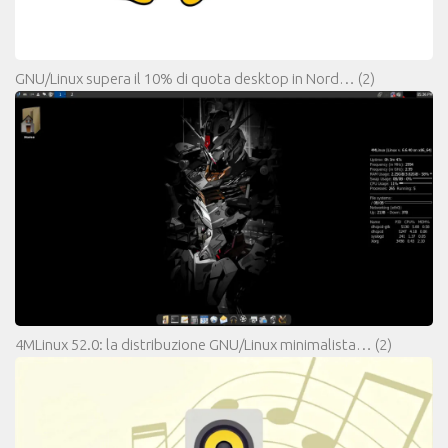
GNU/Linux supera il 10% di quota desktop in Nord…
(2)
4MLinux 52.0: la distribuzione GNU/Linux minimalista…
(2)