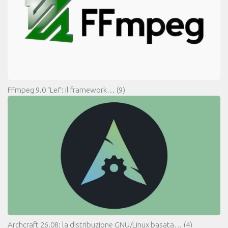
FFmpeg 9.0 “Lei”: il framework…
(9)
Archcraft 26.08: la distribuzione GNU/Linux basata…
(4)