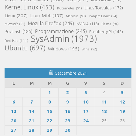
Kernel Linux
(453)
Linus Torvalds
(172)
Kubernetes
(91)
Linux
(207)
Linux Mint
(197)
Malware
(93)
Manjaro Linux
(94)
Mozilla Firefox
(249)
NVIDIA
(118)
Microsoft
(91)
Plasma
(94)
Programmazione
(245)
Podcast
(186)
Raspberry Pi
(142)
SysAdmin
(1973)
Red Hat
(111)
Ubuntu
(697)
Windows
(195)
Wine
(92)
Settembre 2021
L
M
M
G
V
S
D
1
2
3
4
5
6
7
8
9
10
11
12
13
14
15
16
17
18
19
20
21
22
23
24
25
26
27
28
29
30