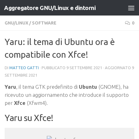
Aggregatore GNU/Linux e dintorni
Salta al contenuto
GNU/LINUX
/
SOFTWARE
0
Yaru: il tema di Ubuntu ora è
compatibile con Xfce!
DI
MATTEO GATTI
· PUBBLICATO
9 SETTEMBRE 2021
· AGGIORNATO
9
SETTEMBRE 2021
Yaru
, il tema GTK predefinito di
Ubuntu
(GNOME), ha
ricevuto un aggiornamento che introduce il supporto
per
Xfce
(Xfwm4).
Yaru su Xfce!