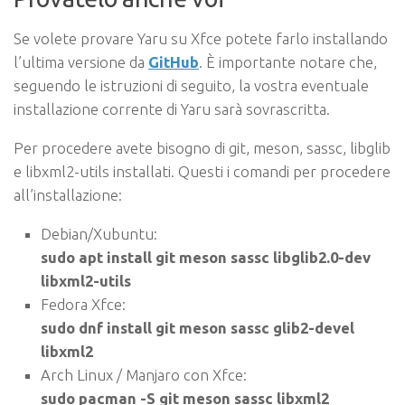
Se volete provare Yaru su Xfce potete farlo installando
l’ultima versione da
GitHub
. È importante notare che,
seguendo le istruzioni di seguito, la vostra eventuale
installazione corrente di Yaru sarà sovrascritta.
Per procedere avete bisogno di git, meson, sassc, libglib
e libxml2-utils installati. Questi i comandi per procedere
all’installazione:
Debian/Xubuntu:
sudo apt install git meson sassc libglib2.0-dev
libxml2-utils
Fedora Xfce:
sudo dnf install git meson sassc glib2-devel
libxml2
Arch Linux / Manjaro con Xfce:
sudo pacman -S git meson sassc libxml2