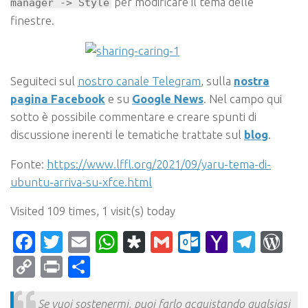
per modificare il tema delle
manager -> Style
finestre.
Seguiteci sul
nostro canale Telegram
, sulla
nostra
pagina Facebook
e su
Google News
. Nel campo qui
sotto è possibile commentare e creare spunti di
discussione inerenti le tematiche trattate sul
blog
.
Fonte:
https://www.lffl.org/2021/09/yaru-tema-di-
ubuntu-arriva-su-xfce.html
Visited 109 times, 1 visit(s) today
Facebook
Twitter
Email
WhatsApp
Diaspora
Gmail
Outlook.c
Yahoo
Tele
Wo
Mail
Copy
Print
Condividi
Link
Se vuoi sostenermi, puoi farlo acquistando qualsiasi