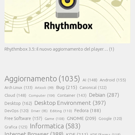
Rhythmbox 3.5: il nuovo aggiornamento del player…
(1)
Aggiornamento
(1035)
AI
(148)
Android
(155)
Bug
(215)
Arch Linux
(133)
Canonical
(122)
Articoli
(99)
Debian
(287)
Cloud
(148)
Container
(143)
Computer
(104)
Desktop Environment
(397)
Desktop
(162)
Fedora
(188)
DevOps
(120)
Editing
(110)
Driver
(95)
GNOME
(209)
Free Software
(157)
Game
(108)
Google
(120)
Informatica
(583)
Grafica
(125)
Internet Browser
(388)
KDE
(211)
KDE Plasma
(118)