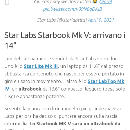
You can’t say we don’t listen
@aral
pic.twitter.com/v09N8qDKiB
— Star Labs (@starlabsltd)
April 9, 2021
Star Labs Starbook Mk V: arrivano i
14”
I modelli attualmente venduti da Star Labs sono due.
Uno è lo
Star Lite Mk III
, un laptop da 11.6” dal prezzo
abbastanza contenuto che nasce per essere portato in
giro e usato in movimento. L’altro è lo
Star LabTop Mk
IV
, un
ultrabook
da 13.6” compatto, leggero (pesa solo
1 Kg) e abbastanza potente.
Si sente la mancanza di un modello più grande ma Star
Labs per ora ha deciso di puntare ancora sulla fascia
intermedia.
Lo Starbook MK V sarà un ultrabook da