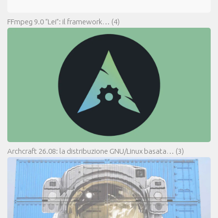
FFmpeg 9.0 “Lei”: il framework…
(4)
Archcraft 26.08: la distribuzione GNU/Linux basata…
(3)