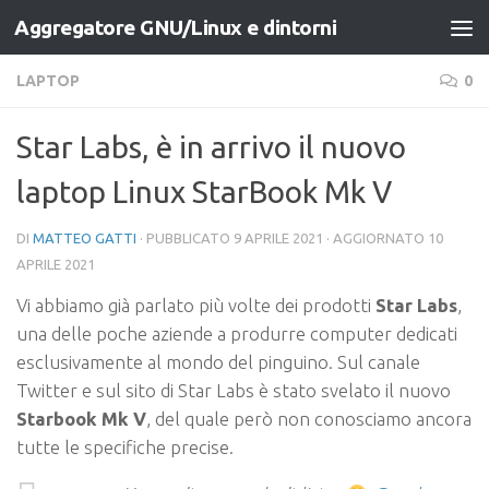
Aggregatore GNU/Linux e dintorni
Salta al contenuto
LAPTOP
0
Star Labs, è in arrivo il nuovo
laptop Linux StarBook Mk V
DI
MATTEO GATTI
· PUBBLICATO
9 APRILE 2021
· AGGIORNATO
10
APRILE 2021
Vi abbiamo già parlato più volte dei prodotti
Star Labs
,
una delle poche aziende a produrre computer dedicati
esclusivamente al mondo del pinguino. Sul canale
Twitter e sul sito di Star Labs è stato svelato il nuovo
Starbook Mk V
, del quale però non conosciamo ancora
tutte le specifiche precise.