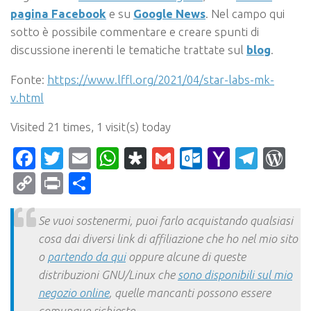
pagina Facebook
e su
Google News
. Nel campo qui
sotto è possibile commentare e creare spunti di
discussione inerenti le tematiche trattate sul
blog
.
Fonte:
https://www.lffl.org/2021/04/star-labs-mk-
v.html
Visited 21 times, 1 visit(s) today
Facebook
Twitter
Email
WhatsApp
Diaspora
Gmail
Outlook.c
Yahoo
Tele
Wo
Mail
Copy
Print
Condividi
Link
Se vuoi sostenermi, puoi farlo acquistando qualsiasi
cosa dai diversi link di affiliazione che ho nel mio sito
o
partendo da qui
oppure alcune di queste
distribuzioni GNU/Linux che
sono disponibili sul mio
negozio online
, quelle mancanti possono essere
comunque richieste.