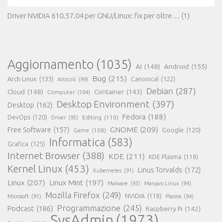
Driver NVIDIA 610.57.04 per GNU/Linux: fix per oltre…
(1)
Aggiornamento
(1035)
AI
(148)
Android
(155)
Bug
(215)
Arch Linux
(133)
Canonical
(122)
Articoli
(99)
Debian
(287)
Cloud
(148)
Container
(143)
Computer
(104)
Desktop Environment
(397)
Desktop
(162)
Fedora
(188)
DevOps
(120)
Editing
(110)
Driver
(95)
GNOME
(209)
Free Software
(157)
Game
(108)
Google
(120)
Informatica
(583)
Grafica
(125)
Internet Browser
(388)
KDE
(211)
KDE Plasma
(118)
Kernel Linux
(453)
Linus Torvalds
(172)
Kubernetes
(91)
Linux
(207)
Linux Mint
(197)
Malware
(93)
Manjaro Linux
(94)
Mozilla Firefox
(249)
NVIDIA
(118)
Microsoft
(91)
Plasma
(94)
Programmazione
(245)
Podcast
(186)
Raspberry Pi
(142)
SysAdmin
(1973)