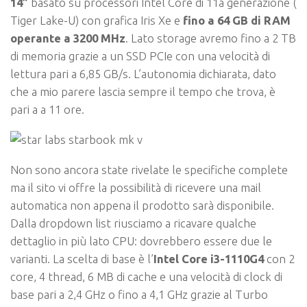
14”
basato su processori Intel Core di 11a generazione (
Tiger Lake-U) con grafica Iris Xe e
fino a 64 GB di RAM
operante a 3200 MHz
. Lato storage avremo fino a 2 TB
di memoria grazie a un SSD PCIe con una velocità di
lettura pari a 6,85 GB/s. L’autonomia dichiarata, dato
che a mio parere lascia sempre il tempo che trova, è
pari a a 11 ore.
Non sono ancora state rivelate le specifiche complete
ma il sito vi offre la possibilità di ricevere una mail
automatica non appena il prodotto sarà disponibile.
Dalla dropdown list riusciamo a ricavare qualche
dettaglio in più lato CPU: dovrebbero essere due le
varianti. La scelta di base è l’
Intel Core i3-1110G4
con 2
core, 4 thread, 6 MB di cache e una velocità di clock di
base pari a 2,4 GHz o fino a 4,1 GHz grazie al Turbo